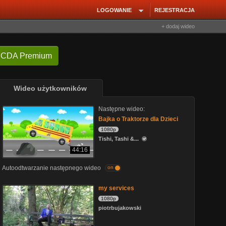
LOGOWANIE
REJESTRACJA
+ dodaj wideo
 CDA Premium
Wideo użytkowników
Następne wideo:
Bajka o Traktorze dla Dzieci
1080p
Tishi, Tashi &...
44:16
Autoodtwarzanie następnego wideo
on
my services
1080p
piotrbujakowski