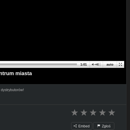
1:01
auto
centrum miasta
 dystrybutorów!
Embed
Zgłoś