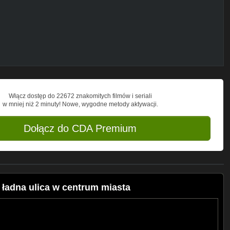
 - darowizna]:
Włącz dostęp do 22672 znakomitych filmów i seriali
w mniej niż 2 minuty! Nowe, wygodne metody aktywacji.
Dołącz do CDA Premium
/ ładna ulica w centrum miasta