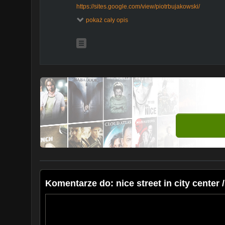
https://sites.google.com/view/piotrbujakowski/
pokaż cały opis
Donation Link [Transfer title - donation / tytuł przelewu
Revolut - GBP: Account: 07726600 Sort: 04-00-75
Poland bank:
PLN: 52 1160 2202 0000 0001 9740 4277
EUR: 57 1160 2202 0000 0003 0241 3671
GBP: 25 1160 2202 0000 0003 0241 3762
SWIFT: BIGBPLPW
Panasonic HC-V770
Komentarze do: nice street in city center 