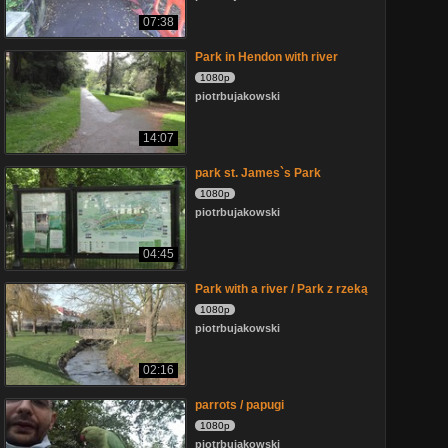
07:38
Park in Hendon with river
1080p
piotrbujakowski
14:07
park st. James`s Park
1080p
piotrbujakowski
04:45
Park with a river / Park z rzeką
1080p
piotrbujakowski
02:16
parrots / papugi
1080p
piotrbujakowski