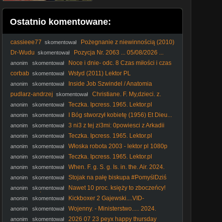
Ostatnio komentowane:
cassieee77
Pożegnanie z niewinnością (2010)
skomentował
Lektor PL
Dr-Wudu
Pozycja Nr. 2063 ... 05/08/2026 ...
skomentował
Noce i dnie- odc. 8 Czas miłości i czas
anonim
skomentował
śmierci
corbab
Wstyd (2011) Lektor PL
skomentował
Inside Job Szwindel / Anatomia
anonim
skomentował
Kryzysu / 2010 Film dokumentalny / PL480p
pudlarz-andrzej
Christiane. F. My,dzieci. z.
skomentował
dworca. Zoo. 1981. Lektor.pl
Teczka. Ipcress. 1965. Lektor.pl
anonim
skomentował
I Bóg stworzył kobietę (1956) Et Dieu...
anonim
skomentował
créa la femme [1080p] [Bluray]
3 ni3 z tej zi3mi: 0powiesci z Arkadii
anonim
skomentował
odcinek 13 polski dubbing
Teczka. Ipcress. 1965. Lektor.pl
anonim
skomentował
Włoska robota 2003 - lektor pl 1080p
anonim
skomentował
Teczka. Ipcress. 1965. Lektor.pl
anonim
skomentował
When. F. g. S. g. Is. in. the. Air. 2024.
anonim
skomentował
Film.pl
Stojak na pałę biskupa #PomyślDziś
anonim
skomentował
odc. 2644
Nawet 10 proc. księży to zboczeńcy!
anonim
skomentował
#IPPTVNaŻywo #ksiądz #kler
Kickboxer 2 Gajewski....VID-
anonim
skomentował
1744780529332 (1)
Wojenny. - Ministerstwo..... 2024.
anonim
skomentował
napisy
2026 07 23 peyx happy thursday
anonim
skomentował