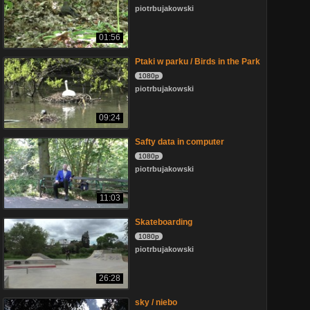
piotrbujakowski
01:56
Ptaki w parku / Birds in the Park
1080p
piotrbujakowski
09:24
Safty data in computer
1080p
piotrbujakowski
11:03
Skateboarding
1080p
piotrbujakowski
26:28
sky / niebo