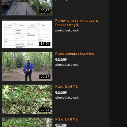
00:37
Porównanie rynku pracy w
Polsce i Anglii.
piotrbujakowski
18:40
Pozdrowienia z Londynu
1080p
piotrbujakowski
00:24
Ptak / Bird # 1
1080p
piotrbujakowski
00:32
Ptak / Bird # 2
1080p