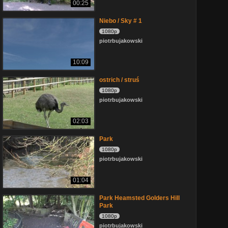
00:25
Niebo / Sky # 1
1080p
piotrbujakowski
10:09
ostrich / struś
1080p
piotrbujakowski
02:03
Park
1080p
piotrbujakowski
01:04
Park Heamsted Golders Hill
Park
1080p
piotrbujakowski