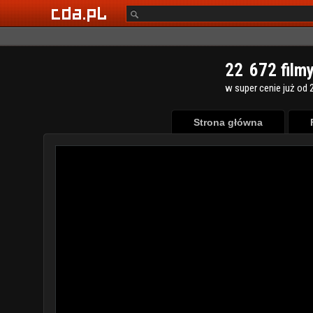
2
2
6
7
2
film
w super cenie już od 2
Strona główna