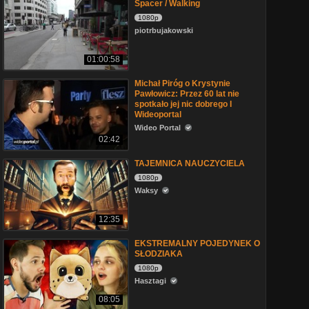
Spacer / Walking
1080p
piotrbujakowski
01:00:58
Michał Piróg o Krystynie
Pawłowicz: Przez 60 lat nie
spotkało jej nic dobrego I
Wideoportal
Wideo Portal
02:42
TAJEMNICA NAUCZYCIELA
1080p
Waksy
12:35
EKSTREMALNY POJEDYNEK O
SŁODZIAKA
1080p
Hasztagi
08:05