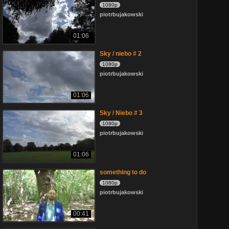
1080p
piotrbujakowski
01:06
Sky / niebo # 2
1080p
piotrbujakowski
01:06
Sky / Niebo # 3
1080p
piotrbujakowski
01:06
something to do
1080p
piotrbujakowski
00:41