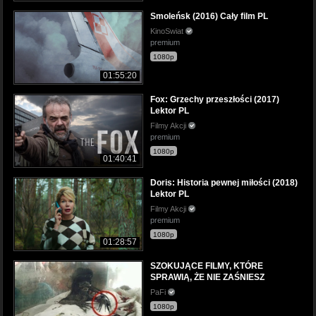
Smoleńsk (2016) Cały film PL
KinoSwiat
premium
1080p
01:55:20
Fox: Grzechy przeszłości (2017)
Lektor PL
Filmy Akcji
premium
1080p
01:40:41
Doris: Historia pewnej miłości (2018)
Lektor PL
Filmy Akcji
premium
1080p
01:28:57
SZOKUJĄCE FILMY, KTÓRE
SPRAWIĄ, ŻE NIE ZAŚNIESZ
PaFi
1080p