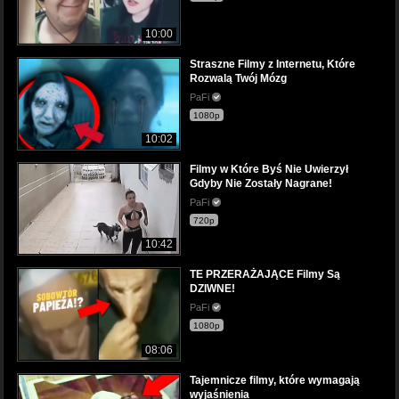
10:00
Straszne Filmy z Internetu, Które
Rozwalą Twój Mózg
PaFi
1080p
10:02
Filmy w Które Byś Nie Uwierzył
Gdyby Nie Zostały Nagrane!
PaFi
720p
10:42
TE PRZERAŻAJĄCE Filmy Są
DZIWNE!
PaFi
1080p
08:06
Tajemnicze filmy, które wymagają
wyjaśnienia