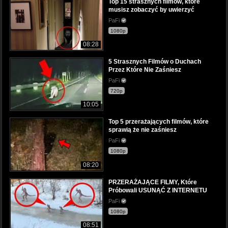
Top 15 strasznych filmów, które
musisz zobaczyć by uwierzyć
PaFi
1080p
08:28
5 Strasznych Filmów o Duchach
Przez Które Nie Zaśniesz
PaFi
720p
10:05
Top 5 przerażających filmów, które
sprawią że nie zaśniesz
PaFi
1080p
08:20
PRZERAŻAJĄCE FILMY, Które
Próbowali USUNĄĆ Z INTERNETU
PaFi
1080p
08:51