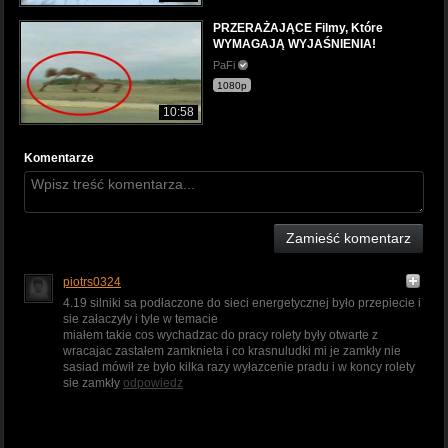
PRZERAŻAJĄCE Filmy, Które
WYMAGAJĄ WYJAŚNIENIA!
PaFi
1080p
10:58
Komentarze
Zamieść komentarz
piotrs0324
4.19 silniki sa podłaczone do sieci energetycznej było przepiecie i
sie załaczyły i tyle w temacie
miałem takie cos wychadzac do pracy rolety były otwarte z
wracajac zastałem zamknieta i co krasnuludki mi je zamkły nie
sasiad mówił ze było kilka razy wyłazcenie pradu i w koncy rolety
sie zamkły
odpowiedz