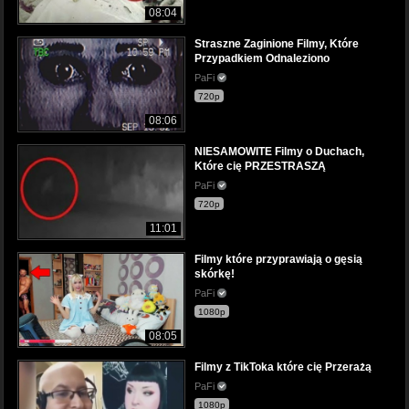
08:04
Straszne Zaginione Filmy, Które
Przypadkiem Odnaleziono
PaFi
720p
08:06
NIESAMOWITE Filmy o Duchach,
Które cię PRZESTRASZĄ
PaFi
720p
11:01
Filmy które przyprawiają o gęsią
skórkę!
PaFi
1080p
08:05
Filmy z TikToka które cię Przerażą
PaFi
1080p