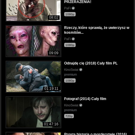
PRZERAŻENIA!
PaFi
1080p
08:02
Rzeczy, które sprawią, że uwierzysz w
kosmitów...
PaFi
1080p
09:09
Odnajdę cię (2018) Cały film PL
KinoSwiat
premium
1080p
01:19:11
Fotograf (2014) Cały film
KinoSwiat
premium
720p
01:47:16
Prosta historia o morderstwie (2016)