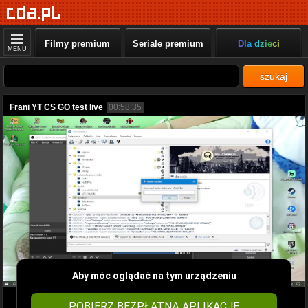
Filmy premium
Seriale premium
Dla dzieci
MENU
szukaj
Frani YT CS GO test live
00:58:35
Aby móc oglądać na tym urządzeniu
POBIERZ BEZPŁATNĄ APLIKACJĘ