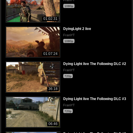
1080p
01:02:31
DyingLight 2 live
FraniYT
1080p
01:07:24
Dying Light live The Following DLC #2
FraniYT
720p
36:18
Dying Light live The Following DLC #3
FraniYT
720p
06:46