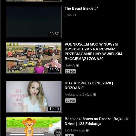
The Beast Inside #4
FraniYT
28:57
PODNIOSŁEM MOC W NOWYM
URSUSIE CZAS NA REWANŻ
PRZECIĄGANIE LINY W WIELKIM
BŁOCIEMĄŻ I ŻONA29
HeRoS
35:08
1080p
HITY KOSMETYCZNE 2020 |
ROZDANIE
Aleksandra Badzio
1080p
10:25
Bezpieczeństwo na Drodze: Bajka dla
Dzieci | 123 Edukacja
123 Edukacja