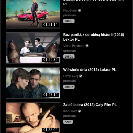
PL
KinoSwiat
premium
1080p
01:21:14
Bez paniki, z odrobiną histerii (2016)
Lektor PL
Video Brothers
premium
1080p
01:29:39
W świetle dnia (2013) Lektor PL
Filmy Akcji
premium
1080p
01:47:19
Zabić bobra (2012) Cały Film PL
KinoSwiat
premium
720p
01:38:04