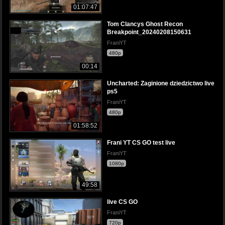
01:07:47
Tom Clancys Ghost Recon
Breakpoint_20240208150631
FraniYT
480p
00:14
Uncharted: Zaginione dziedzictwo live
ps5
FraniYT
480p
01:58:52
Frani YT CS GO test live
FraniYT
1080p
49:58
live CS GO
FraniYT
720p