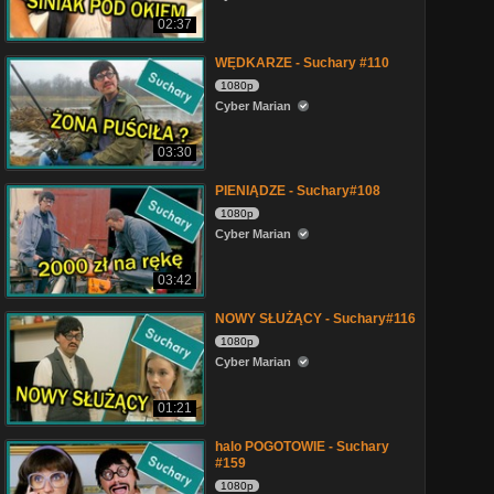
02:37
WĘDKARZE - Suchary #110
1080p
Cyber Marian
03:30
PIENIĄDZE - Suchary#108
1080p
Cyber Marian
03:42
NOWY SŁUŻĄCY - Suchary#116
1080p
Cyber Marian
01:21
halo POGOTOWIE - Suchary
#159
1080p