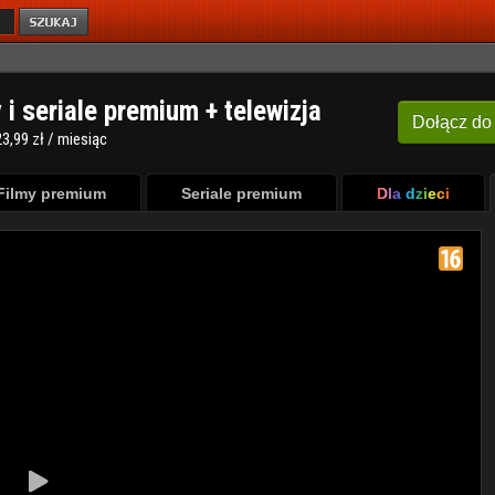
y i seriale premium + telewizja
Dołącz
do
3,99 zł / miesiąc
Filmy premium
Seriale premium
Dla dzieci