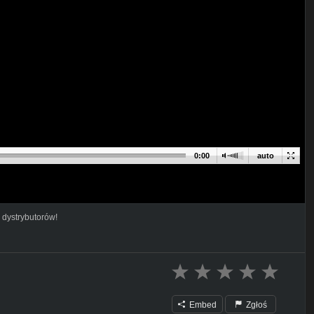
0:00
auto
 dystrybutorów!
Embed
Zgłoś