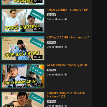
03:12
ANIOŁ z NIEBA - Suchary #154
1080p
Cyber Marian
02:23
KOT na DACHU - Suchary #144
1080p
Cyber Marian
01:30
WŁAMYWACZ - Suchary #128
1080p
Cyber Marian
01:25
Suchary DAMSKO - MĘSKIE --
Suchary #121
1080p
Cyber Marian