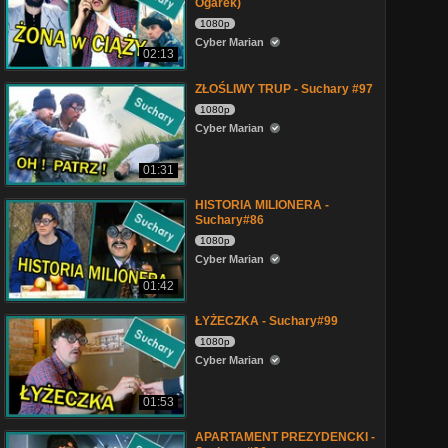
Ogarek)
1080p
Cyber Marian
02:13
ZŁOŚLIWY TRUP - Suchary #97
1080p
Cyber Marian
01:31
HISTORIA MILIONERA -
Suchary#86
1080p
Cyber Marian
01:42
ŁYŻECZKA - Suchary#99
1080p
Cyber Marian
01:53
APARTAMENT PREZYDENCKI -