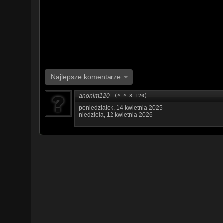
Najlepsze komentarze
anonim120
(*.*.3.120)
poniedziałek, 14 kwietnia 2025
niedziela, 12 kwietnia 2026