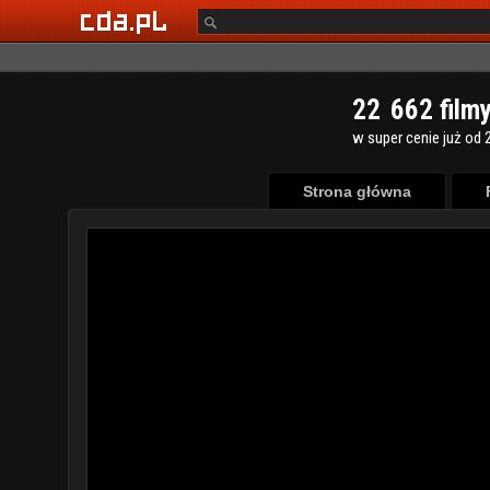
2
2
6
6
2
film
w super cenie już od 2
Strona główna