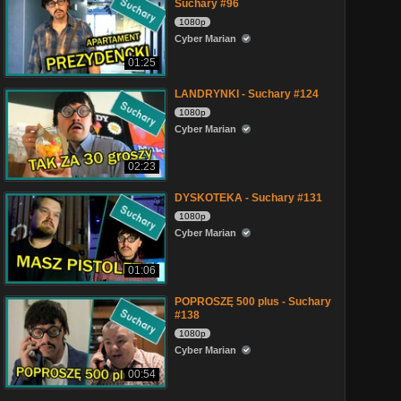
Suchary #96
1080p
Cyber Marian
01:25
LANDRYNKI - Suchary #124
1080p
Cyber Marian
02:23
DYSKOTEKA - Suchary #131
1080p
Cyber Marian
01:06
POPROSZĘ 500 plus - Suchary
#138
1080p
Cyber Marian
00:54