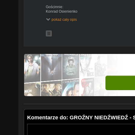
Gościnnie:
Konrad Osienienko
pokaż cały opis
Zimowe ujęcia: Miłosz Domoń
MUZYKA:
http://bit.ly/2aopX5r
Prywatne foty Mariana:
http://www.instagram.com/cybe
Dołącz do Cyber Gwardii:
https://www.facebook.com/gr
Poćwierkaj:
http://www.twitter.com/cybermarianpl
Maniek na fejsie:
http://www.facebook.com/cybermaria
Cyber Gały i koszulki:
http://www.cybermarian.pl
Posłuchaj Cyber Muzy w następujących serwisach:
Spotify:
https://spoti.fi/2Kz4RDz
Tidal:
https://bit.ly/2QM2jWd
Deezer:
https://bit.ly/2vMmGtl
Apple Music:
https://apple.co/2MufY2z
iTunes:
https://apple.co/2OirkY0
Napster:
https://bit.ly/2Or0dtT
Amazon:
https://amzn.to/2MlcWRa
Komentarze do: GROŹNY NIEDŹWIEDŹ - S