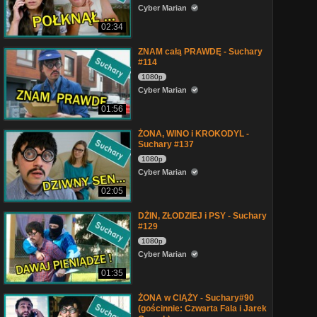
Cyber Marian
02:34
ZNAM całą PRAWDĘ - Suchary
#114
1080p
Cyber Marian
01:56
ŻONA, WINO i KROKODYL -
Suchary #137
1080p
Cyber Marian
02:05
DŻIN, ZŁODZIEJ i PSY - Suchary
#129
1080p
Cyber Marian
01:35
ŻONA w CIĄŻY - Suchary#90
(gościnnie: Czwarta Fala i Jarek