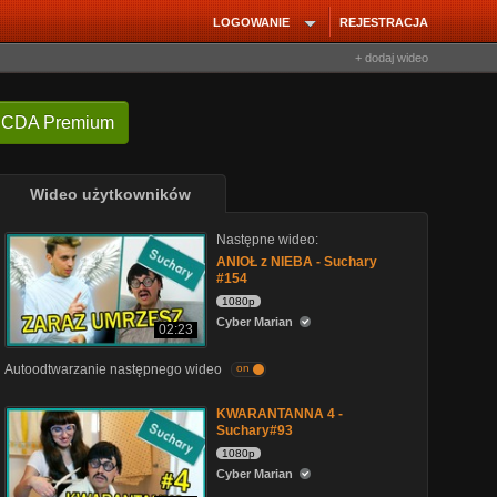
LOGOWANIE
REJESTRACJA
+ dodaj wideo
 CDA Premium
Wideo użytkowników
Następne wideo:
ANIOŁ z NIEBA - Suchary
#154
1080p
Cyber Marian
02:23
Autoodtwarzanie następnego wideo
on
KWARANTANNA 4 -
Suchary#93
1080p
Cyber Marian