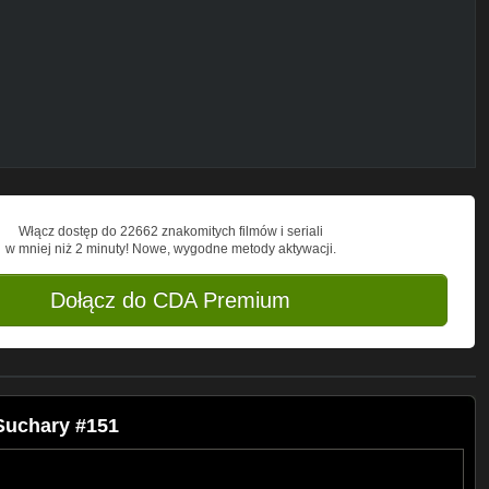
rmarianpl
oups/16793...
n
Włącz dostęp do 22662 znakomitych filmów i seriali
w mniej niż 2 minuty! Nowe, wygodne metody aktywacji.
Dołącz do CDA Premium
uchary #151