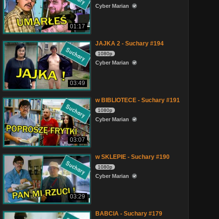
Cyber Marian
01:17
JAJKA 2 - Suchary #194
1080p
Cyber Marian
03:49
w BIBLIOTECE - Suchary #191
1080p
Cyber Marian
03:07
w SKLEPIE - Suchary #190
1080p
Cyber Marian
03:29
BABCIA - Suchary #179