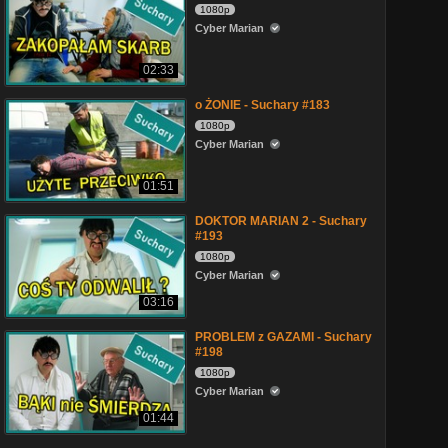
1080p
Cyber Marian
02:33
o ŻONIE - Suchary #183
1080p
Cyber Marian
01:51
DOKTOR MARIAN 2 - Suchary
#193
1080p
Cyber Marian
03:16
PROBLEM z GAZAMI - Suchary
#198
1080p
Cyber Marian
01:44