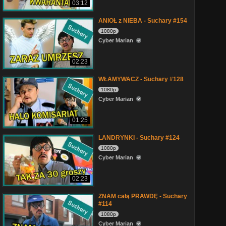
03:12
ANIOŁ z NIEBA - Suchary #154
1080p
Cyber Marian
02:23
WŁAMYWACZ - Suchary #128
1080p
Cyber Marian
01:25
LANDRYNKI - Suchary #124
1080p
Cyber Marian
02:23
ZNAM całą PRAWDĘ - Suchary
#114
1080p
Cyber Marian