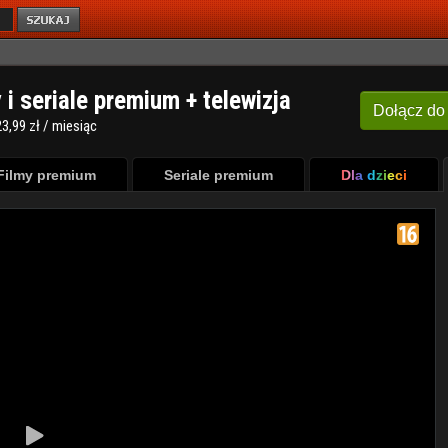
y i seriale premium + telewizja
Dołącz
do
3,99 zł / miesiąc
Filmy premium
Seriale premium
Dla dzieci