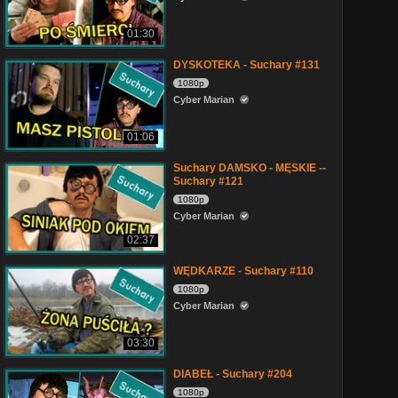
01:30
DYSKOTEKA - Suchary #131
1080p
Cyber Marian
01:06
Suchary DAMSKO - MĘSKIE --
Suchary #121
1080p
Cyber Marian
02:37
WĘDKARZE - Suchary #110
1080p
Cyber Marian
03:30
DIABEŁ - Suchary #204
1080p