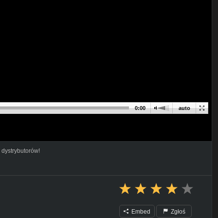
0:00
auto
 dystrybutorów!
Embed
Zgłoś