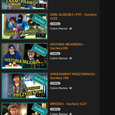
01:56
DŻIN, ZŁODZIEJ i PSY - Suchary
#129
1080p
Cyber Marian
01:35
HISTORIA MILIONERA -
Suchary#86
1080p
Cyber Marian
01:42
APARTAMENT PREZYDENCKI -
Suchary #96
1080p
Cyber Marian
01:25
WRÓŻKA - Suchary #127
1080p
Cyber Marian