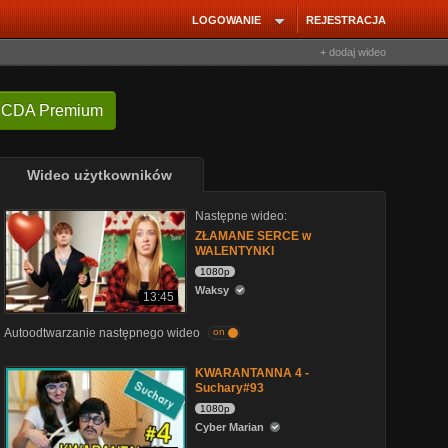
LOGOWANIE
REJESTRACJA
+ dodaj wideo
 CDA Premium
Wideo użytkowników
Następne wideo:
ZŁAMANE SERCE w
WALENTYNKI
1080p
Waksy
13:45
Autoodtwarzanie następnego wideo
on
KWARANTANNA 4 -
Suchary#93
1080p
Cyber Marian