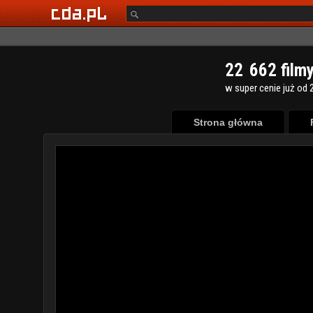
2
2
6
6
2
film
w super cenie już od 2
Strona główna