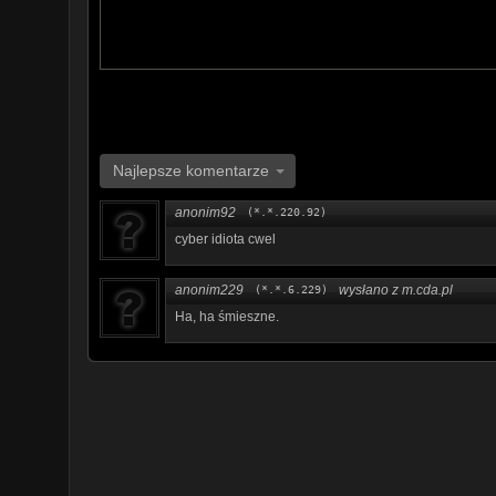
Najlepsze komentarze
anonim92
(*.*.220.92)
cyber idiota cwel
anonim229
wysłano z m.cda.pl
(*.*.6.229)
Ha, ha śmieszne.