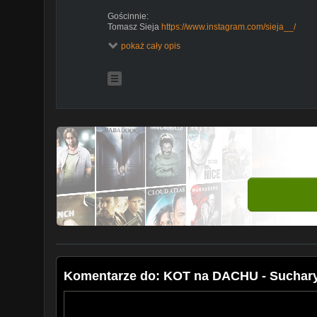
Gościnnie:
Tomasz Sieja
https://www.instagram.com/sieja__/
pokaż cały opis
MUZYKA:
http://bit.ly/2aopX5r
Prywatne foty Mariana:
http://www.instagram.com/cybe
Dołącz do Cyber Gwardii:
https://www.facebook.com/gr
Poćwierkaj:
http://www.twitter.com/cybermarianpl
Maniek na fejsie:
http://www.facebook.com/cybermaria
Cyber Gały i koszulki:
http://www.cybermarian.pl
Posłuchaj Cyber Muzy w następujących serwisach:
Spotify:
https://spoti.fi/2Kz4RDz
Tidal:
https://bit.ly/2QM2jWd
Deezer:
https://bit.ly/2vMmGtl
Apple Music:
https://apple.co/2MufY2z
iTunes:
https://apple.co/2OirkY0
Napster:
https://bit.ly/2Or0dtT
Amazon:
https://amzn.to/2MlcWRa
Komentarze do: KOT na DACHU - Suchar