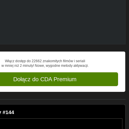
rmarianpl
oups/16793...
n
Włącz dostęp do 22662 znakomitych filmów i seriali
w mniej niż 2 minuty! Nowe, wygodne metody aktywacji.
Dołącz do CDA Premium
y #144