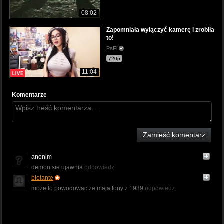
08:02
Zapomniała wyłączyć kamerę i zrobiła
to!
PaFi
720p
11:04
Komentarze
Zamieść komentarz
anonim
demon sie ujawnia
odpowiedz
biolante
moze to powodowac ze maja fony z 1939
odpowiedz