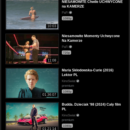
NIESAMOWITE Chwile UCHWYCONE
na KAMERZE
PaFi
1080p
10:03
Niesamowite Momenty Uchwycone
Na Kamerze
PaFi
720p
11:08
Maria Skłodowska-Curie (2016)
Lektor PL
KinoSwiat
premium
1080p
01:36:07
Budda. Dzieciak '98 (2024) Cały film
PL
KinoSwiat
premium
1080p
01:21:14