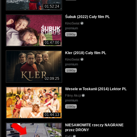
01:52:24
Śubuk (2022) Cały film PL
KinoSwiat
premium
1080p
01:47:00
Kler (2018) Cały film PL
KinoSwiat
premium
1080p
02:09:25
Wesele w Toskanii (2014) Lektor PL
Filmy Akcji
premium
1080p
01:44:13
NIESAMOWITE rzeczy NAGRANE
przez DRONY
PaFi