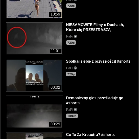
720p
10:59
NIESAMOWITE Filmy o Duchach,
Które cię PRZESTRASZĄ
PaFi
720p
11:01
Spotkał siebie z przyszłości! #shorts
PaFi
720p
00:32
Demoniczny głos prześladuje go...
#shorts
PaFi
1080p
00:29
Co To Za Kreautra? #shorts