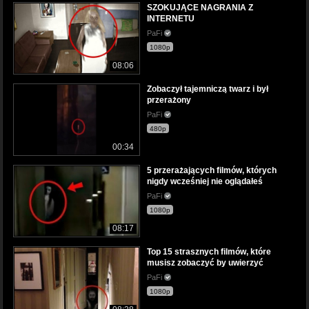
SZOKUJĄCE NAGRANIA Z
INTERNETU
PaFi
1080p
08:06
Zobaczył tajemniczą twarz i był
przerażony
PaFi
480p
00:34
5 przerażających filmów, których
nigdy wcześniej nie oglądałeś
PaFi
1080p
08:17
Top 15 strasznych filmów, które
musisz zobaczyć by uwierzyć
PaFi
1080p