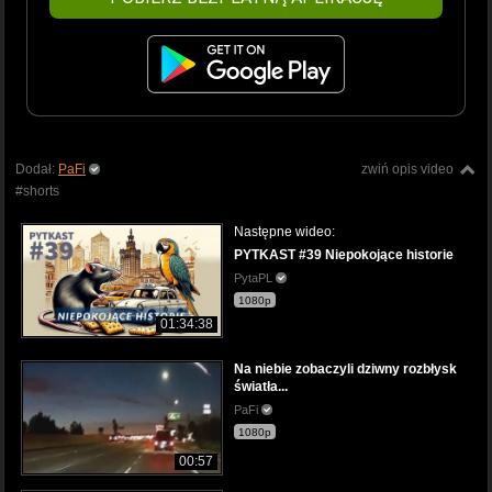
Dodał:
PaFi
zwiń opis video
#shorts
Następne wideo:
PYTKAST #39 Niepokojące historie
PytaPL
1080p
01:34:38
Na niebie zobaczyli dziwny rozbłysk
światła...
PaFi
1080p
00:57