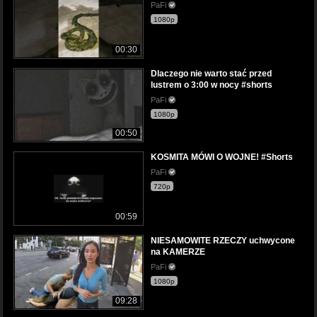
PaFi
1080p
00:30
Dlaczego nie warto stać przed
lustrem o 3:00 w nocy #shorts
PaFi
1080p
00:50
KOSMITA MÓWI O WOJNE! #Shorts
PaFi
720p
00:59
NIESAMOWITE RZECZY uchwycone
na KAMERZE
PaFi
1080p
09:28