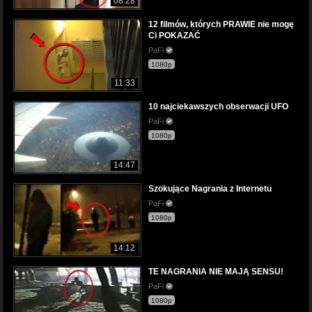
08:28
12 filmów, których PRAWIE nie mogę
Ci POKAZAĆ
PaFi
1080p
11:33
10 najciekawszych obserwacji UFO
PaFi
1080p
14:47
Szokujące Nagrania z Internetu
PaFi
1080p
14:12
TE NAGRANIA NIE MAJĄ SENSU!
PaFi
1080p