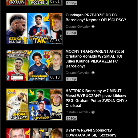
08:01
1080p
Gundogan PRZEJDZIE DO FC
Barcelony! Neymar OPUŚCI PSG?
Ostatni Gwizdek
1080p
08:56
MOCNY TRANSPARENT Atletico!
Cristiano Ronaldo WYŚMIAŁ TO!
Jules Kounde PIŁKARZEM FC
Barcelony!
Ostatni Gwizdek
08:13
1080p
HATTRICK Benzemy w 7 MINUT!
Messi WYBUCZANY przez kibiców
PSG! Graham Potter ZWOLNIONY z
Chelsea!
Ostatni Gwizdek
09:20
1080p
DYMY w PZPN! Sponsorzy
ODWRACAJĄ SIĘ! Szczęsny