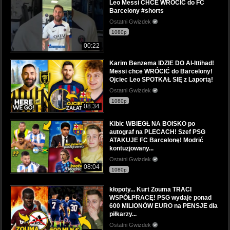
Leo Messi CHCE WRÓCIĆ do FC
Barcelony #shorts
Ostatni Gwizdek
1080p
00:22
Karim Benzema IDZIE DO Al-Ittihad!
Messi chce WRÓCIĆ do Barcelony!
Ojciec Leo SPOTKAŁ SIĘ z Laportą!
Ostatni Gwizdek
1080p
08:34
Kibic WBIEGŁ NA BOISKO po
autograf na PLECACH! Szef PSG
ATAKUJE FC Barcelonę! Modrić
kontuzjowany...
Ostatni Gwizdek
08:04
1080p
kłopoty... Kurt Zouma TRACI
WSPÓŁPRACĘ! PSG wydaje ponad
600 MILIONÓW EURO na PENSJE dla
piłkarzy...
Ostatni Gwizdek