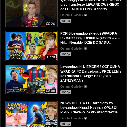
przy transferze LEWANDOWSKIEGO
do FC BARCELONY! #shorts
Ostatni Gwizdek
1080p
00:26
POPIS Lewandowskiego i WPADKA
FC Barcelony! Debiut Neymara w Al-
Hilal! Ronaldo IDZIE DO SĄDU...
Ostatni Gwizdek
1080p
11:20
Lewandowski NIEMCEM? OGROMNA
WPADKA FC Barcelony... PROBLEM z
koszulkami Lewego! Bakayoko
ZATRZYMANY
Ostatni Gwizdek
08:06
1080p
NOWA OFERTA FC Barcelony za
Lewandowskiego! Neymar OPUŚCI
PSG?! Ciekawy ZAPIS w kontrakcie...
Ostatni Gwizdek
1080p