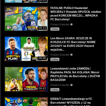
08:21
FATALNE PUDŁO Haalanda!
WŚCIEKŁY Ronaldo OPUŚCIŁ stadion
przed KOŃCEM MECZU... WPADKA
FC Barcelony!
Ostatni Gwizdek
09:13
1080p
Leo Messi ZAGRA JESZCZE W
KOSZULCE FC Barcelony! NOWE
ZASADY na EURO 2024! Hazard
wyjaśnia...
Ostatni Gwizdek
08:08
1080p
Lewandowski znów ZAWIÓDŁ!
Raphinha PADŁ NA KOLANA! Messi
PRZYLECIAŁ do Barcelony z DUŻYM
BAGAŻEM!
Ostatni Gwizdek
09:43
1080p
DEBIUT Lewandowskiego w FC
Barcelonie! WYSZEDŁ z 12 na