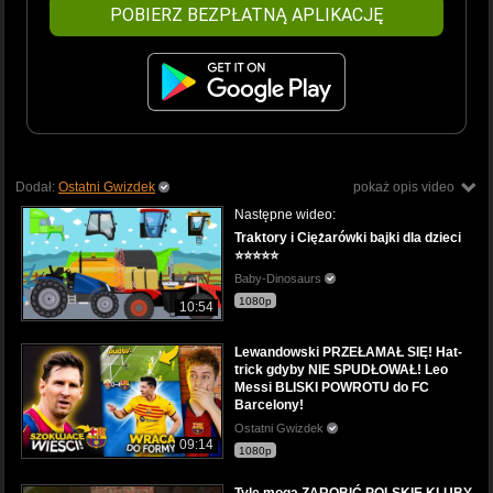
POBIERZ BEZPŁATNĄ APLIKACJĘ
Dodał:
Ostatni Gwizdek
pokaż opis video
Następne wideo:
Traktory i Ciężarówki bajki dla dzieci
⭐⭐⭐⭐⭐
Baby-Dinosaurs
1080p
10:54
Lewandowski PRZEŁAMAŁ SIĘ! Hat-
trick gdyby NIE SPUDŁOWAŁ! Leo
Messi BLISKI POWROTU do FC
Barcelony!
Ostatni Gwizdek
09:14
1080p
Tyle mogą ZAROBIĆ POLSKIE KLUBY