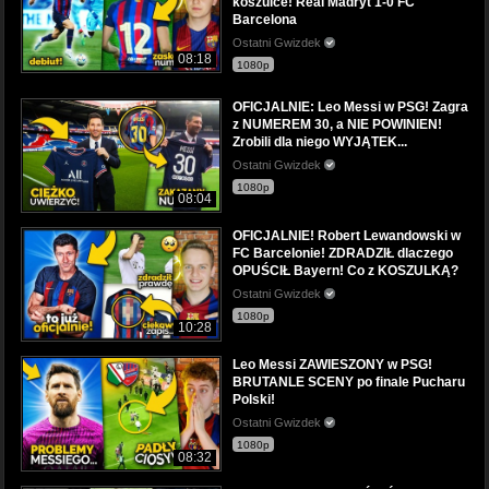
koszulce! Real Madryt 1-0 FC
Barcelona
Ostatni Gwizdek
08:18
1080p
OFICJALNIE: Leo Messi w PSG! Zagra
z NUMEREM 30, a NIE POWINIEN!
Zrobili dla niego WYJĄTEK...
Ostatni Gwizdek
1080p
08:04
OFICJALNIE! Robert Lewandowski w
FC Barcelonie! ZDRADZIŁ dlaczego
OPUŚCIŁ Bayern! Co z KOSZULKĄ?
Ostatni Gwizdek
1080p
10:28
Leo Messi ZAWIESZONY w PSG!
BRUTANLE SCENY po finale Pucharu
Polski!
Ostatni Gwizdek
1080p
08:32