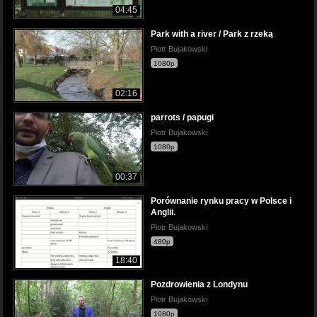
04:45
Park with a river / Park z rzeką
Piotr Bujakowski
1080p
02:16
parrots / papugi
Piotr Bujakowski
1080p
00:37
Porównanie rynku pracy w Polsce i
Anglii.
Piotr Bujakowski
480p
18:40
Pozdrowienia z Londynu
Piotr Bujakowski
1080p