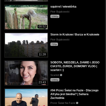
squirrel / wiewiórka
Piotr Bujakowski
1080p
00:52
Storm in Krakow / Burza w Krakowie
Piotr Bujakowski
720p
11:28
SOBOTA, NIEDZIELA, DAWID i JEGO
CIASTO, ZUREK, DOMOWY VLOG |
szarlot t :)
Szarlott
1080p
23:43
#94 Przez Świat na Fazie - Dlaczego
Afryka jest biedna? | Sahara
Zachodnia
Przez Świat Na Fazie