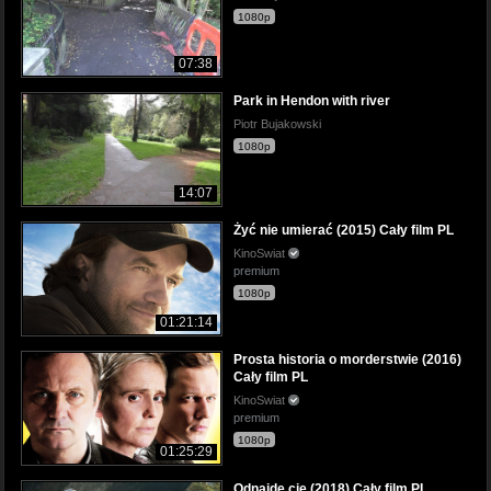
1080p
07:38
Park in Hendon with river
Piotr Bujakowski
1080p
14:07
Żyć nie umierać (2015) Cały film PL
KinoSwiat
premium
1080p
01:21:14
Prosta historia o morderstwie (2016)
Cały film PL
KinoSwiat
premium
1080p
01:25:29
Odnajdę cię (2018) Cały film PL