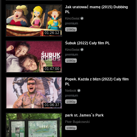
Jak uratować mamę (2015) Dubbing
PL
KinoSwiat
premium
1080p
01:26:12
Śubuk (2022) Cały film PL
KinoSwiat
premium
1080p
01:47:00
Popek. Każda z blizn (2022) Cały film
PL
Netlook
premium
1080p
01:06:37
park st. James`s Park
Piotr Bujakowski
1080p