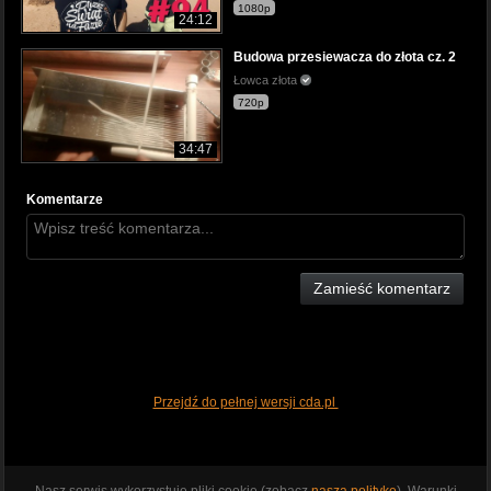
1080p
24:12
Budowa przesiewacza do złota cz. 2
Łowca złota
720p
34:47
Komentarze
Zamieść komentarz
Przejdź do pełnej wersji cda.pl
Nasz serwis wykorzystuje pliki cookie (zobacz
naszą politykę
). Warunki