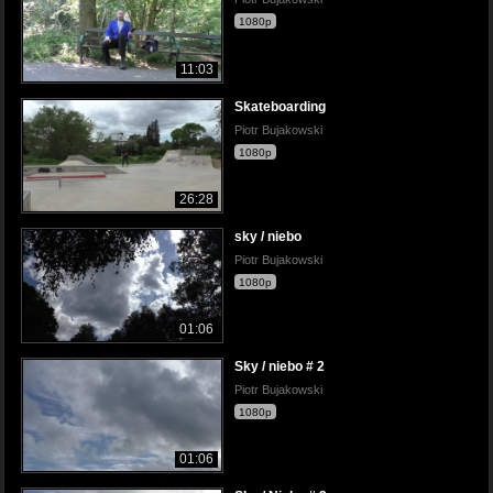
1080p
11:03
Skateboarding
Piotr Bujakowski
1080p
26:28
sky / niebo
Piotr Bujakowski
1080p
01:06
Sky / niebo # 2
Piotr Bujakowski
1080p
01:06