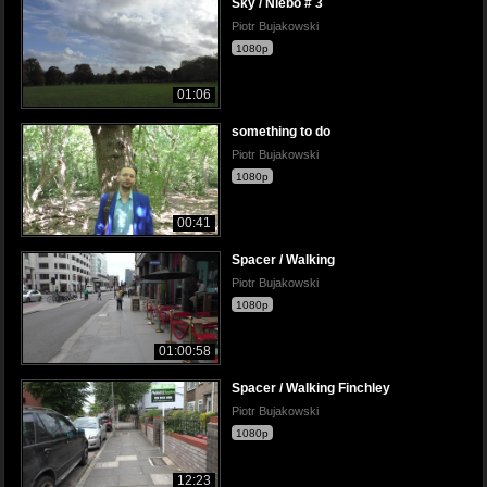
Sky / Niebo # 3
Piotr Bujakowski
1080p
01:06
something to do
Piotr Bujakowski
1080p
00:41
Spacer / Walking
Piotr Bujakowski
1080p
01:00:58
Spacer / Walking Finchley
Piotr Bujakowski
1080p
12:23