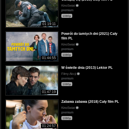
KinoSwiat
premium
1080p
01:19:11
Powrót do tamtych dni (2021) Cały
film PL
KinoSwiat
premium
1080p
01:44:55
W świetle dnia (2013) Lektor PL
Filmy Akcji
premium
1080p
01:47:19
Zabawa zabawa (2018) Cały film PL
KinoSwiat
premium
1080p
01:24:57