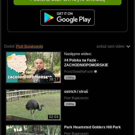
Dodał:
Piotr Bujakowski
pokaż opis video
Następne wideo:
#4 Polska na Fazie -
ZACHODNIOPOMORSKIE
PrzezSwiatNaFazie
1080p
38:17
ostrich / struś
Piotr Bujakowski
1080p
02:03
Park Heamsted Golders Hill Park
Piotr Bujakowski