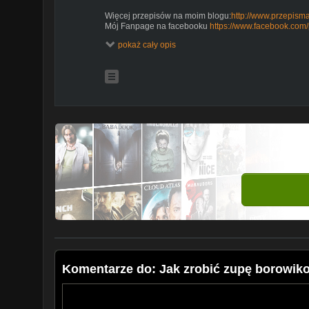
Więcej przepisów na moim blogu:
http://www.przepism
Mój Fanpage na facebooku
https://www.facebook.com
Grupa dyskusyjna:
https://www.facebook.com/groups/
pokaż cały opis
Moje pozostałe filmy
https://www.youtube.com/chan
kontakt: przepismamy.pl@gmail.com
Jeżeli podobają się Państwu moje przepisy to proszę o
udostępnianie, komentarz pod filmem oraz subskrybo
Pomoże to w rozwoju kanału oraz sprawi, że będziecie
-------------------------------------------------- -----------------------
ZAREJESTRUJ SIĘ, klikając tutaj
https://bit.ly/3cemBU
aktywuj powiadomienia klikając dzwonek a jeśli podoba
UDOSTĘPNIĆ. Dziękuję za wspólnie spędzony czas !
WSZYSTKIE PRZEPISY HENIA FOKS
https://www.youtube.com/c/HeniaFoksprzepismamypl/
NAPISZ PYTANIA W KOMENTARZACH
Komentarze do: Jak zrobić zupę borowik