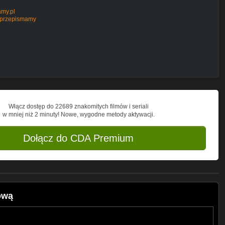
amy.pl
/przepismamy
przepismamypl
nel/UCcM5PZhDPAizARv79hYq4yA/videos
 łapkę w górę,
wanie.
 na bieżąco z filmami.
--------------------
e
, aby nie przegapić nowych filmów i
ł Ci się film, nie zapomnij go
Włącz dostęp do 22689 znakomitych filmów i seriali
w mniej niż 2 minuty! Nowe, wygodne metody aktywacji.
videos
Dołącz do CDA Premium
ową