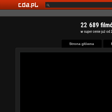
2
2
6
8
9
film
w super cenie już od 2
Strona główna