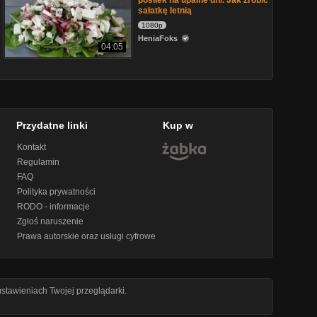
posiłek na upalne dni. Jak zrobić
sałatkę letnią
1080p
HeniaFoks
04:05
Przydatne linki
Kup w
Kontakt
Regulamin
FAQ
Polityka prywatności
RODO - informacje
Zgłoś naruszenie
Prawa autorskie oraz usługi cyfrowe
stawieniach Twojej przeglądarki.