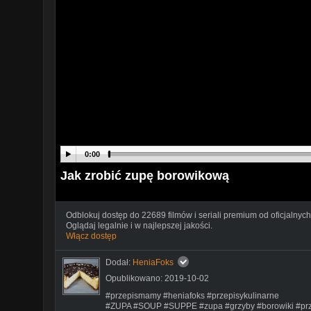
0:00
Jak zrobić zupę borowikową
Odblokuj dostęp do 22689 filmów i seriali premium od oficjalnych
Oglądaj legalnie i w najlepszej jakości.
Włącz dostęp
Dodał:
HeniaFoks
Opublikowano: 2019-10-02
#przepismamy #heniafoks #przepisykulinarne
#ZUPA #SOUP #SUPPE #zupa #grzyby #borowiki #prz