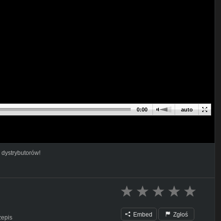
0:00
auto
 dystrybutorów!
Embed
Zgłoś
epis