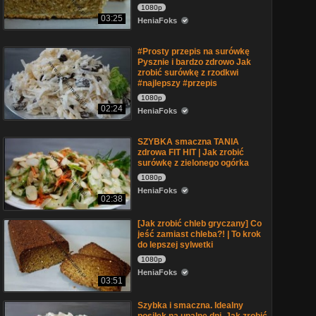
1080p
03:25
HeniaFoks
#Prosty przepis na surówkę
Pysznie i bardzo zdrowo Jak
zrobić surówkę z rzodkwi
#najlepszy #przepis
1080p
02:24
HeniaFoks
SZYBKA smaczna TANIA
zdrowa FIT HIT | Jak zrobić
surówkę z zielonego ogórka
1080p
HeniaFoks
02:38
[Jak zrobić chleb gryczany] Co
jeść zamiast chleba?! | To krok
do lepszej sylwetki
1080p
HeniaFoks
03:51
Szybka i smaczna. Idealny