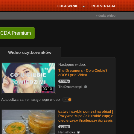
LOGOWANIE
REJESTRACJA
+ dodaj wideo
 CDA Premium
Wideo użytkowników
Następne wideo:
The Dreamers - Co u Ciebie?
oOO! Lyric Video
1080p
TheDreamerspl
03:10
Autoodtwarzanie następnego wideo
on
Łatwy i szybki pomysł na obiad |
Pożywna zupa Jak zrobić zupę z
ciecierzycy #najlepszy #przepis
1080p
HeniaFoks