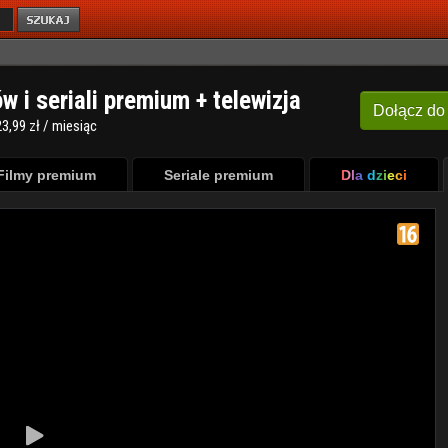
ów i seriali premium + telewizja
Dołącz
do
3,99 zł / miesiąc
Filmy premium
Seriale premium
Dla dzieci