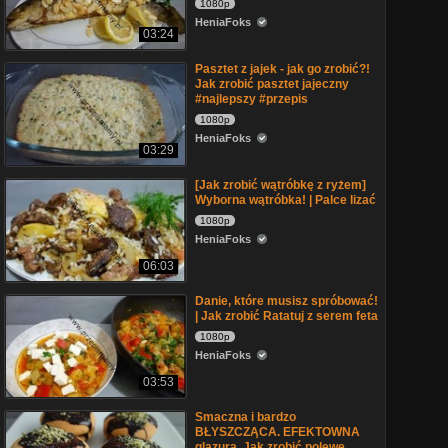
1080p
HeniaFoks
03:24
Pasztet z jajek - jak go zrobić?!
Jak zrobić pasztet jajeczny
#najlepszy #przepis
1080p
HeniaFoks
03:29
[Jak zrobić wątróbkę z ryżem]
Wyborna wątróbka! | Palce lizać
1080p
HeniaFoks
06:03
Danie, które musisz spróbować!
| Jak zrobić Ratatuj z serem feta
1080p
HeniaFoks
03:53
Smaczna i bardzo
BŁYSZCZĄCA. EFEKTOWNA
glazura. Jak zrobić polewę