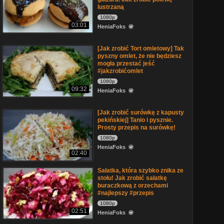
lustrzaną
1080p
03:01
HeniaFoks
[Jak zrobić Tort omletowy] Tak
pyszny omlet, że nie będziesz
mogła przestać jeść
#jakzrobićomlet
1080p
09:32
HeniaFoks
[Jak zrobić surówkę z kapusty
pekińskiej] Tanio i pysznie.
Prosty przepis na surówkę!
1080p
HeniaFoks
02:40
Sałatka, która szybko znika ze
stołu! Jak zrobić sałatkę
buraczkową z orzechami
#najlepszy #przepis
1080p
02:51
HeniaFoks