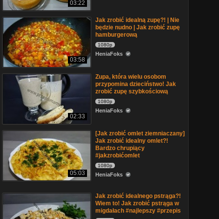
03:22
Jak zrobić idealną zupę?! | Nie
będzie nudno | Jak zrobić zupę
hamburgerową
1080p
HeniaFoks
03:58
Zupa, która wielu osobom
przypomina dzieciństwo! Jak
zrobić zupę szybkościową
1080p
HeniaFoks
02:33
[Jak zrobić omlet ziemniaczany]
Jak zrobić idealny omlet?!
Bardzo chrupiący
#jakzrobićomlet
1080p
05:03
HeniaFoks
Jak zrobić idealnego pstrąga?!
Wiem to! Jak zrobić pstrąga w
migdałach #najlepszy #przepis