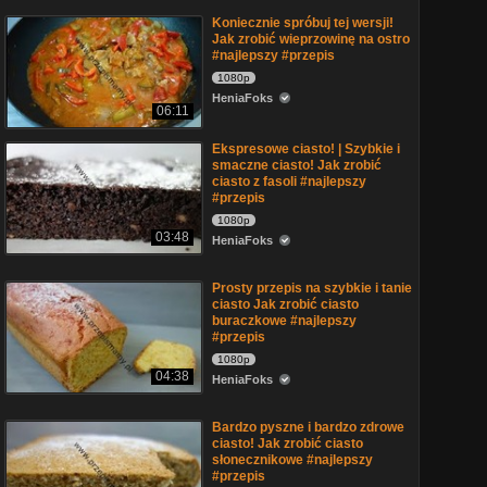
Koniecznie spróbuj tej wersji!
Jak zrobić wieprzowinę na ostro
#najlepszy #przepis
1080p
HeniaFoks
06:11
Ekspresowe ciasto! | Szybkie i
smaczne ciasto! Jak zrobić
ciasto z fasoli #najlepszy
#przepis
1080p
03:48
HeniaFoks
Prosty przepis na szybkie i tanie
ciasto Jak zrobić ciasto
buraczkowe #najlepszy
#przepis
1080p
04:38
HeniaFoks
Bardzo pyszne i bardzo zdrowe
ciasto! Jak zrobić ciasto
słonecznikowe #najlepszy
#przepis