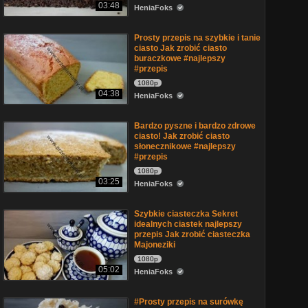
03:48
HeniaFoks
Prosty przepis na szybkie i tanie
ciasto Jak zrobić ciasto
buraczkowe #najlepszy
#przepis
1080p
04:38
HeniaFoks
Bardzo pyszne i bardzo zdrowe
ciasto! Jak zrobić ciasto
słonecznikowe #najlepszy
#przepis
1080p
03:25
HeniaFoks
Szybkie ciasteczka Sekret
idealnych ciastek najlepszy
przepis Jak zrobić ciasteczka
Majoneziki
1080p
05:02
HeniaFoks
#Prosty przepis na surówkę