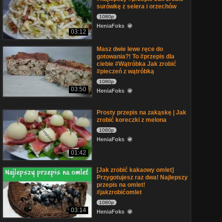
surówkę z selera i orzechów
1080p
HeniaFoks
03:12
Masz dwie lewe ręce do
gotowania?! To #przepis dla
ciebie #Wątróbka Jak zrobić
#pieczeń z wątróbką
1080p
03:50
HeniaFoks
Prosty przepis na zakąskę | Jak
zrobić koreczki z melona
1080p
HeniaFoks
01:42
[Jak zrobić kakaowy omlet]
Przygotujesz raz dwa! Najlepszy
przepis na omlet!
#jakzrobićomlet
1080p
03:14
HeniaFoks