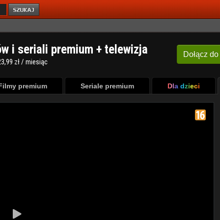
ów i seriali premium + telewizja
Dołącz
do
3,99 zł / miesiąc
Filmy premium
Seriale premium
Dla dzieci