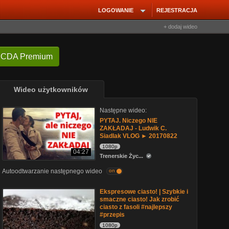
LOGOWANIE
REJESTRACJA
+ dodaj wideo
 CDA Premium
Wideo użytkowników
Następne wideo:
PYTAJ. Niczego NIE
ZAKŁADAJ - Ludwik C.
Siadlak VLOG ► 20170822
1080p
04:27
Trenerskie Życ...
Autoodtwarzanie następnego wideo
on
Ekspresowe ciasto! | Szybkie i
smaczne ciasto! Jak zrobić
ciasto z fasoli #najlepszy
#przepis
1080p