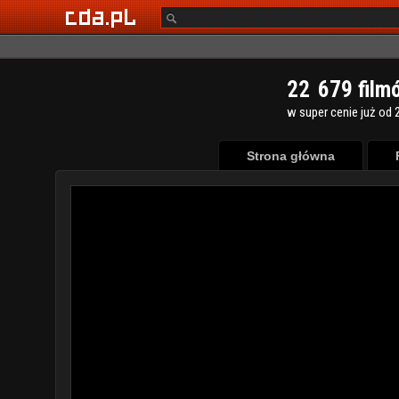
2
2
6
7
9
film
w super cenie już od 2
Strona główna