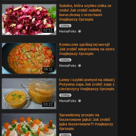
Sałatka, która szybko znika ze
stołu! Jak zrobić sałatkę
buraczkową z orzechami
#najlepszy #przepis
1080p
02:51
HeniaFoks
Koniecznie spróbuj tej wersji!
Jak zrobić wieprzowinę na ostro
#najlepszy #przepis
1080p
HeniaFoks
06:11
Łatwy i szybki pomysł na obiad |
Pożywna zupa Jak zrobić zupę z
ciecierzycy #najlepszy #przepis
1080p
HeniaFoks
03:22
Sprawdzony przepis na
faszerowane jajka! Jak zrobić
jajka faszerowane?! #najlepszy
#przepis
1080p