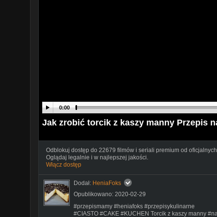
0:00
Jak zrobić torcik z kaszy manny Przepis n
Odblokuj dostęp do 22679 filmów i seriali premium od oficjalnych
Oglądaj legalnie i w najlepszej jakości.
Włącz dostęp
Dodał:
HeniaFoks
Opublikowano: 2020-02-29
#przepismamy #heniafoks #przepisykulinarne
#CIASTO #CAKE #KUCHEN Torcik z kaszy manny #naj