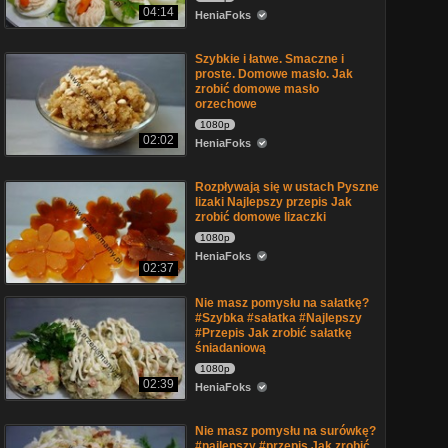
04:14
HeniaFoks
Szybkie i łatwe. Smaczne i
proste. Domowe masło. Jak
zrobić domowe masło
orzechowe
1080p
02:02
HeniaFoks
Rozpływają się w ustach Pyszne
lizaki Najlepszy przepis Jak
zrobić domowe lizaczki
1080p
HeniaFoks
02:37
Nie masz pomysłu na sałatkę?
#Szybka #sałatka #Najlepszy
#Przepis Jak zrobić sałatkę
śniadaniową
1080p
02:39
HeniaFoks
Nie masz pomysłu na surówkę?
#najlepszy #przepis Jak zrobić