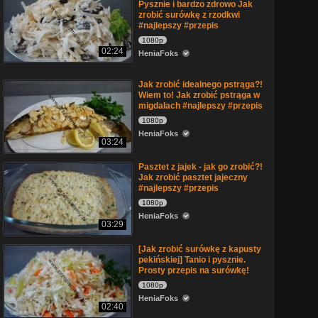
Pysznie i bardzo zdrowo Jak
zrobić surówkę z rzodkwi
#najlepszy #przepis
1080p
02:24
HeniaFoks
Jak zrobić idealnego pstrąga?!
Wiem to! Jak zrobić pstrąga w
migdałach #najlepszy #przepis
1080p
HeniaFoks
03:24
Pasztet z jajek - jak go zrobić?!
Jak zrobić pasztet jajeczny
#najlepszy #przepis
1080p
HeniaFoks
03:29
[Jak zrobić surówkę z kapusty
pekińskiej] Tanio i pysznie.
Prosty przepis na surówkę!
1080p
HeniaFoks
02:40