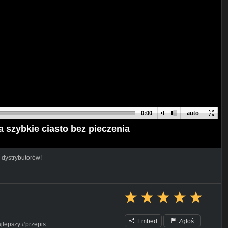
0:00
auto
a szybkie ciasto bez pieczenia
 dystrybutorów!
Embed
Zgłoś
lepszy #przepis