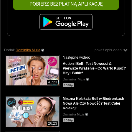
POBIERZ BEZPŁATNĄ APLIKACJĘ
Dodał:
Dominika Mizia
pokaż opis video
Następne wideo:
Action i Bell - Test Nowosci &
Pierwsze Wrażenie - Co Warto Kupić?
Hity i Buble!
Dominika_Mizia
41:23
1080p
Mrozna Kolekcja Bell w Biedronkach -
Nowa Ale Czy Nowość? Test Całej
Kolekcji!
Dominika Mizia
1080p
26:23