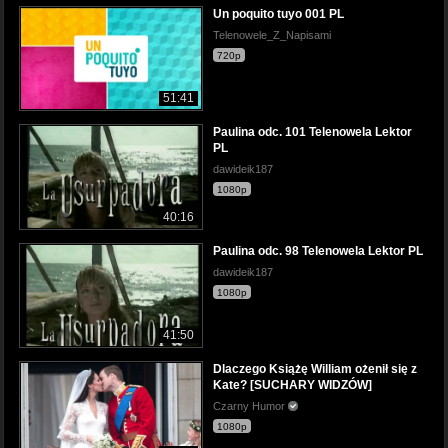
Un poquito tuyo 001 PL
Telenowele_Z_Napisami
720p
51:41
Paulina odc. 101 Telenowela Lektor
PL
dawideik187
1080p
40:16
Paulina odc. 98 Telenowela Lektor PL
dawideik187
1080p
41:50
Dlaczego Książę William ożenił się z
Kate? [SUCHARY WIDZÓW]
Czarny Humor
1080p