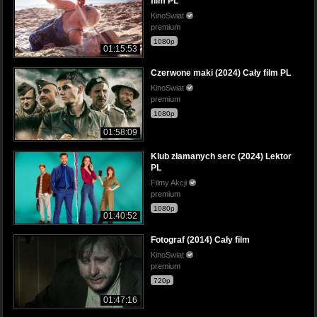
film PL
KinoSwiat
premium
1080p
01:15:53
Czerwone maki (2024) Cały film PL
KinoSwiat
premium
1080p
01:58:09
Klub złamanych serc (2024) Lektor
PL
Filmy Akcji
premium
1080p
01:40:52
Fotograf (2014) Cały film
KinoSwiat
premium
720p
01:47:16