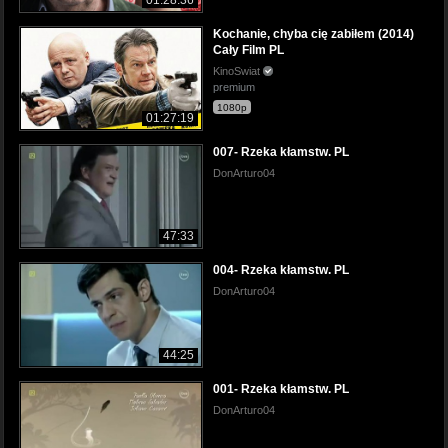
01:28:36
Kochanie, chyba cię zabiłem (2014)
Cały Film PL
KinoSwiat
premium
1080p
01:27:19
007- Rzeka kłamstw. PL
DonArturo04
47:33
004- Rzeka kłamstw. PL
DonArturo04
44:25
001- Rzeka kłamstw. PL
DonArturo04