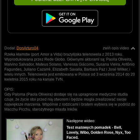
Dodał:
DonArturo04
zwiń opis video
Rzeka kłamstw (port. Amor a Vida) brazylijska telenowela z 2013 roku.
Wyprodukowana przez Rede Globo. Głównymi aktorami są: Paolla Oliveira,
Malvino Salvador, Mateus Solano, Vanessa Giácomo, Susana Vieira, Antônio
Fagundes, Juliano Cazarré, Elizabeth Savalla, Barbara Paz i José Wilker, i
wielu innych. Telenowela jest emitowana w Polsce od 3 września 2014 do 20
kwietnia 2015 roku na kanale TVN.
OPIS:
Gdy Paloma (Paola Oliveira) dostaje się na upragnione medyczne studia
czuje, że życie stoi przed nią otworem i będzie mogła zrealizować swoje
największe marzenia. Wspólnie z rodzicami i bratem wybiera się w podróż do
Macchu Picchu, starożytnego miasta Inków.
Następne wideo:
Test matowych pomadek - Bell,
Lovely, Wibo, Golden Rose, Nyx, Too
Faced.