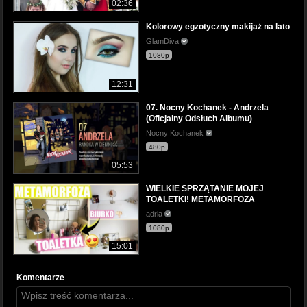
02:36
Kolorowy egzotyczny makijaż na lato
GlamDiva
1080p
12:31
07. Nocny Kochanek - Andrzela
(Oficjalny Odsłuch Albumu)
Nocny Kochanek
480p
05:53
WIELKIE SPRZĄTANIE MOJEJ
TOALETKI! METAMORFOZA
adria
1080p
15:01
Komentarze