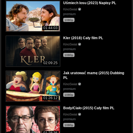
Uśmiech losu (2023) Napisy PL
KinoSwiat
premium
1080p
01:44:03
Kler (2018) Cały film PL
KinoSwiat
premium
1080p
02:09:25
Jak uratować mamę (2015) Dubbing
PL
KinoSwiat
premium
1080p
01:26:12
Body/Ciało (2015) Cały film PL
KinoSwiat
premium
1080p