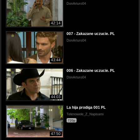
DonArturo04
42:14
007 - Zakazane uczucie. PL
DonArturo04
43:44
006 - Zakazane uczucie. PL
DonArturo04
44:03
La hija prodiga 001 PL
Telenowele_Z_Napisami
720p
47:50