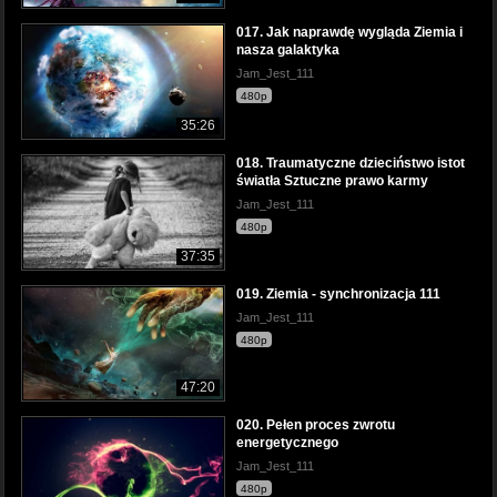
017. Jak naprawdę wygląda Ziemia i
nasza galaktyka
Jam_Jest_111
480p
35:26
018. Traumatyczne dzieciństwo istot
światła Sztuczne prawo karmy
Jam_Jest_111
480p
37:35
019. Ziemia - synchronizacja 111
Jam_Jest_111
480p
47:20
020. Pełen proces zwrotu
energetycznego
Jam_Jest_111
480p