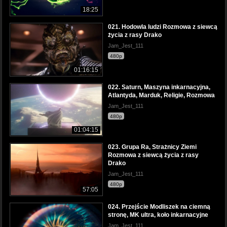
18:25
021. Hodowla ludzi Rozmowa z siewcą
życia z rasy Drako
Jam_Jest_111
480p
01:16:15
022. Saturn, Maszyna inkarnacyjna,
Atlantyda, Marduk, Religie, Rozmowa
Jam_Jest_111
480p
01:04:15
023. Grupa Ra, Strażnicy Ziemi
Rozmowa z siewcą życia z rasy
Drako
Jam_Jest_111
480p
57:05
024. Przejście Modliszek na ciemną
stronę, MK ultra, koło inkarnacyjne
Jam_Jest_111