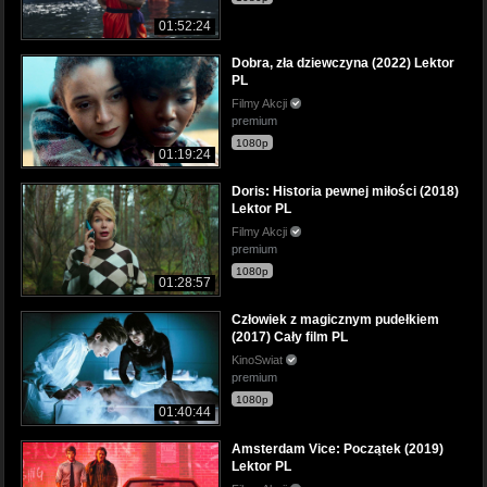
01:52:24
Dobra, zła dziewczyna (2022) Lektor
PL
Filmy Akcji
premium
1080p
01:19:24
Doris: Historia pewnej miłości (2018)
Lektor PL
Filmy Akcji
premium
1080p
01:28:57
Człowiek z magicznym pudełkiem
(2017) Cały film PL
KinoSwiat
premium
1080p
01:40:44
Amsterdam Vice: Początek (2019)
Lektor PL