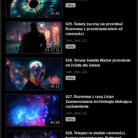
480p
26:40
025. Światy zaczną się przenikać
Rozmowa z przedstawicielem sił
ciemności
Jam_Jest_111
480p
01:27:11
026. Struna światła Ważne przesłanie
od źródła dla świata
Jam_Jest_111
480p
06:12
027. Rozmowa z rasą Lirian
Zaawansowana technologia blokująca
rozświetlenie
Jam_Jest_111
480p
40:30
028. Telepaci w służbie ciemności,