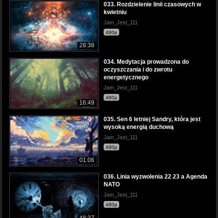
033. Rozdzielenie linii czasowych w
kwietniu
Jam_Jest_111
480p
28:38
034. Medytacja prowadzona do
oczyszczania i do zwrotu
energetycznego
Jam_Jest_111
480p
16:49
035. Sen 6 letniej Sandry, która jest
wysoką energią duchową
Jam_Jest_111
480p
01:06
036. Linia wyzwolenia 22 23 a Agenda
NATO
Jam_Jest_111
480p
48:37