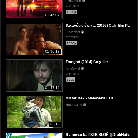
Filmy Akcji
premium
1080p
01:46:02
Szczęście świata (2016) Cały film PL
KinoSwiat
premium
1080p
01:38:19
Fotograf (2014) Cały film
KinoSwiat
premium
720p
01:47:16
Mister Dex - Malowana Lala
HulankaTV
03:13
Rymowanka IDZIE SŁOŃ || DrobNutki