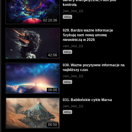
bariery energetyczne, Putin pod
kontrolą
Jam_Jest_111
480p
02:10:36
029. Bardzo ważne informacje
Szykują nam nową umowę
niewolniczą w 2026
Jam_Jest_111
480p
42:06
030. Ważne pozytywne informacje na
najbliższy czas
Jam_Jest_111
480p
06:00
031. Babilońskie cykle Marsa
Jam_Jest_111
480p
00:50