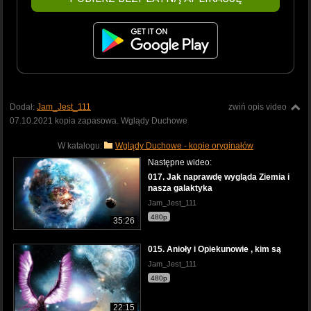
Dodał:
Jam_Jest_111
zwiń opis video
07.10.2021 kopia zapasowa. Wglądy Duchowe
W katalogu:
Wglądy Duchowe - kopie oryginałów
Następne wideo:
017. Jak naprawdę wygląda Ziemia i
nasza galaktyka
Jam_Jest_111
480p
35:26
015. Anioły i Opiekunowie , kim są
Jam_Jest_111
480p
22:15