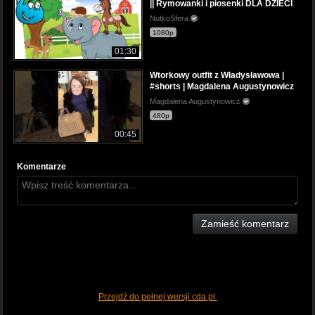
|| Rymowanki i piosenki DLA DZIECI
NutkoSfera
1080p
01:30
Wtorkowy outfit z Władysławowa |
#shorts | Magdalena Augustynowicz
Magdalena Augustynowicz
480p
00:45
Komentarze
Zamieść komentarz
Przejdź do pełnej wersji cda.pl