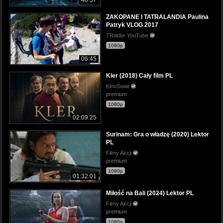
ZAKOPANE I TATRALANDIA Paulina
Patryk VLOG 2017
TRaider YouTube
1080p
06:45
Kler (2018) Cały film PL
KinoSwiat
premium
1080p
02:09:25
Surinam: Gra o władzę (2020) Lektor
PL
Filmy Akcji
premium
1080p
01:32:01
Miłość na Bali (2024) Lektor PL
Filmy Akcji
premium
1080p