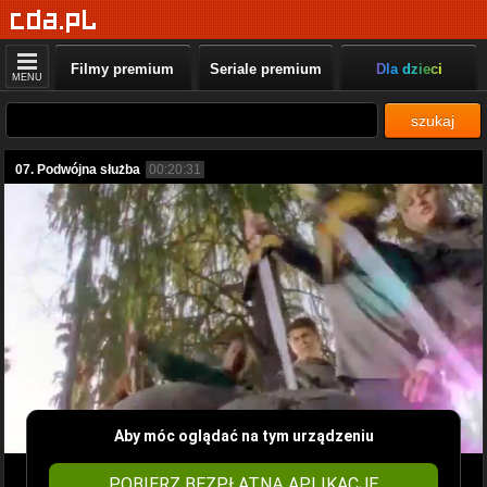
Filmy premium
Seriale premium
Dla dzieci
MENU
szukaj
07. Podwójna służba
00:20:31
Aby móc oglądać na tym urządzeniu
POBIERZ BEZPŁATNĄ APLIKACJĘ