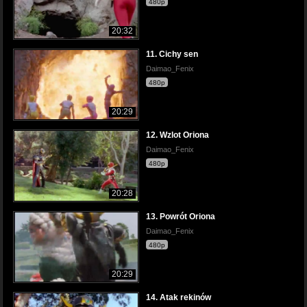
480p
20:32
11. Cichy sen
Daimao_Fenix
480p
20:29
12. Wzlot Oriona
Daimao_Fenix
480p
20:28
13. Powrót Oriona
Daimao_Fenix
480p
20:29
14. Atak rekinów