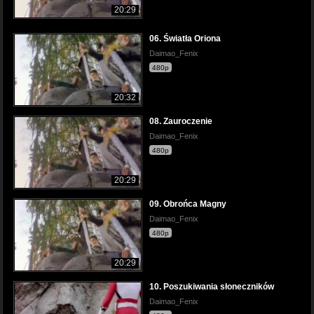
20:29
06. Światła Oriona
Daimao_Fenix
480p
20:32
08. Zauroczenie
Daimao_Fenix
480p
20:29
09. Obrońca Magny
Daimao_Fenix
480p
20:29
10. Poszukiwania słoneczników
Daimao_Fenix