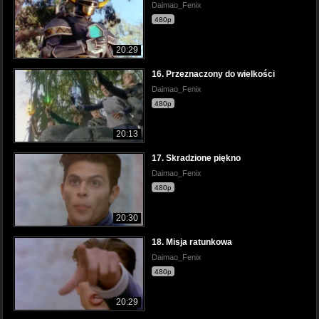
Daimao_Fenix
480p
20:29
16. Przeznaczony do wielkości
Daimao_Fenix
480p
20:13
17. Skradzione piękno
Daimao_Fenix
480p
20:30
18. Misja ratunkowa
Daimao_Fenix
480p
20:29