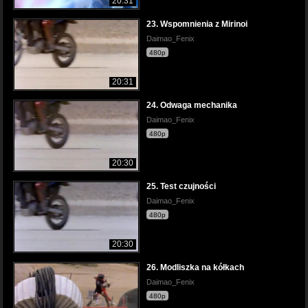
20:31
23. Wspomnienia z Mirinoi
Daimao_Fenix
480p
20:31
24. Odwaga mechanika
Daimao_Fenix
480p
20:30
25. Test czujności
Daimao_Fenix
480p
20:30
26. Modliszka na kółkach
Daimao_Fenix
480p