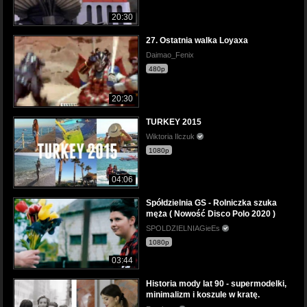
20:30
27. Ostatnia walka Loyaxa
Daimao_Fenix
480p
20:30
TURKEY 2015
Wiktoria Ilczuk
1080p
04:06
Spółdzielnia GS - Rolniczka szuka
męża ( Nowość Disco Polo 2020 )
SPOLDZIELNIAGieEs
1080p
03:44
Historia mody lat 90 - supermodelki,
minimalizm i koszule w kratę.