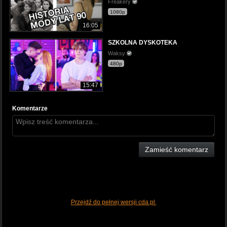
Freakery
1080p
16:05
SZKOLNA DYSKOTEKA
Waksy
480p
15:47
Komentarze
Zamieść komentarz
Przejdź do pełnej wersji cda.pl