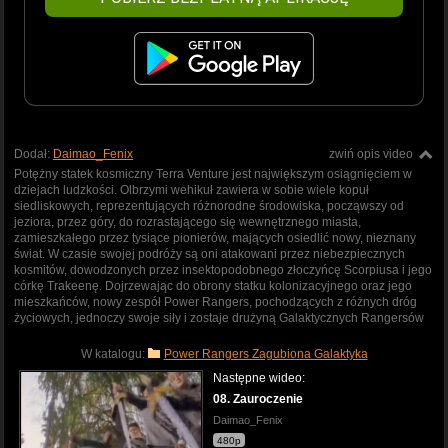
Dodał:
Daimao_Fenix
zwiń opis video
Potężny statek kosmiczny Terra Venture jest największym osiągnięciem w
dziejach ludzkości. Olbrzymi wehikuł zawiera w sobie wiele kopuł
siedliskowych, reprezentujących różnorodne środowiska, począwszy od
jeziora, przez góry, do rozrastającego się wewnętrznego miasta,
zamieszkałego przez tysiące pionierów, mających osiedlić nowy, nieznany
świat. W czasie swojej podróży są oni atakowani przez niebezpiecznych
kosmitów, dowodzonych przez insektopodobnego złoczyńcę Scorpiusa i jego
córkę Trakeenę. Dojrzewając do obrony statku kolonizacyjnego oraz jego
mieszkańców, nowy zespół Power Rangers, pochodzących z różnych dróg
życiowych, jednoczy swoje siły i zostaje drużyną Galaktycznych Rangersów
W katalogu:
Power Rangers Zagubiona Galaktyka
Następne wideo:
08. Zauroczenie
Daimao_Fenix
480p