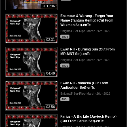
01:11:36
Enamour & Warung - Forget Your
Name (Tantum Remix) (Cut From
Waxman Set)-enTc
EnigmaT-Set-Rips-March-26th-2022
480p
02:31
Ewan Rill - Burning Sun (Cut From
MR-MNT Set)-enTc
EnigmaT-Set-Rips-March-26th-2022
480p
04:49
Ewan Rill - Vomeka (Cur From
Audioglider Set)-enTc
EnigmaT-Set-Rips-March-26th-2022
480p
03:56
Farius - A Big Life (Jaytech Remix)
(Cut From Farius Set)-enTc
EnigmaT-Set-Rips-March-26th-2022