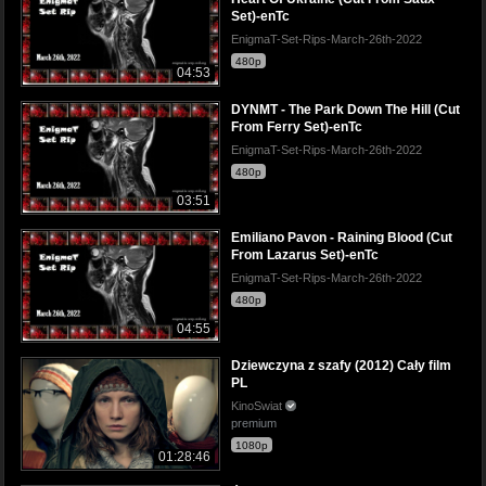
Set)-enTc
EnigmaT-Set-Rips-March-26th-2022
480p
04:53
DYNMT - The Park Down The Hill (Cut
From Ferry Set)-enTc
EnigmaT-Set-Rips-March-26th-2022
480p
03:51
Emiliano Pavon - Raining Blood (Cut
From Lazarus Set)-enTc
EnigmaT-Set-Rips-March-26th-2022
480p
04:55
Dziewczyna z szafy (2012) Cały film
PL
KinoSwiat
premium
1080p
01:28:46