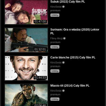
Śubuk (2022) Cały film PL
KinoSwiat
premium
1080p
01:47:00
Surinam: Gra o władzę (2020) Lektor
PL
Filmy Akcji
premium
1080p
01:32:01
Carte blanche (2015) Cały film PL
KinoSwiat
premium
1080p
01:44:53
Miasto 44 (2014) Cały film PL
KinoSwiat
premium
1080p
02:06:46