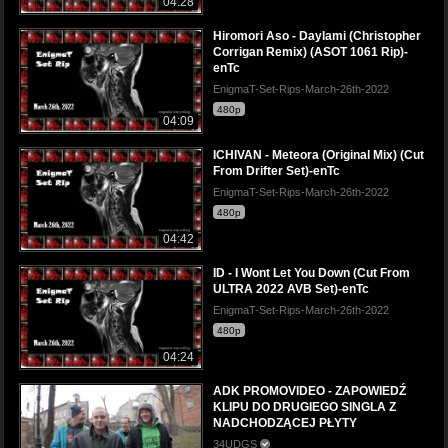
04:28
Hiromori Aso - Daylami (Christopher
Corrigan Remix) (ASOT 1061 Rip)-
enTc
EnigmaT-Set-Rips-March-26th-2022
480p
04:09
ICHIVAN - Meteora (Original Mix) (Cut
From Drifter Set)-enTc
EnigmaT-Set-Rips-March-26th-2022
480p
04:42
ID - I Wont Let You Down (Cut From
ULTRA 2022 AVB Set)-enTc
EnigmaT-Set-Rips-March-26th-2022
480p
04:24
ADK PROMOVIDEO - ZAPOWIEDŹ
KLIPU DO DRUGIEGO SINGLA Z
NADCHODZĄCEJ PŁYTY
34UDGS