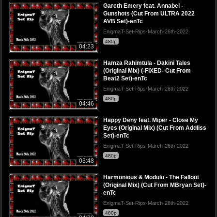
Gareth Emery feat. Annabel -
Gunshots (Cut From ULTRA 2022
AVB Set)-enTc
EnigmaT-Set-Rips-March-26th-2022
480p
04:23
Hamza Rahimtula - Dakini Tales
(Original Mix) (-FIXED- Cut From
Beat2 Set)-enTc
EnigmaT-Set-Rips-March-26th-2022
480p
04:46
Happy Deny feat. Miper - Close My
Eyes (Original Mix) (Cut From Addliss
Set)-enTc
EnigmaT-Set-Rips-March-26th-2022
480p
03:48
Harmonious & Modulo - The Fallout
(Original Mix) (Cut From MBryan Set)-
enTc
EnigmaT-Set-Rips-March-26th-2022
480p