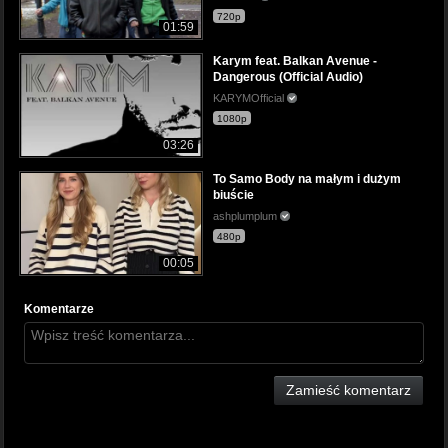
720p
01:59
Karym feat. Balkan Avenue -
Dangerous (Official Audio)
KARYMOfficial
1080p
03:26
To Samo Body na małym i dużym
biuście
ashplumplum
480p
00:05
Komentarze
Zamieść komentarz