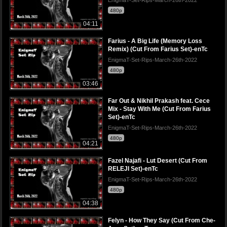
480p
04:11
Farius - A Big Life (Memory Loss
Remix) (Cut From Farius Set)-enTc
EnigmaT-Set-Rips-March-26th-2022
480p
03:46
Far Out & Nikhil Prakash feat. Cece
Mix - Stay With Me (Cut From Farius
Set)-enTc
EnigmaT-Set-Rips-March-26th-2022
480p
04:21
Fazel Najafi - Lut Desert (Cut From
RELEJI Set)-enTc
EnigmaT-Set-Rips-March-26th-2022
480p
04:38
Felyn - How They Say (Cut From Che-