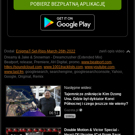
POBIERZ BEZPŁATNĄ APLIKACJĘ
Dodał:
EnigmaT-Set-Rips-March-26th-2022
zwiń opis video
Dreamy & Jake & Snowman - Dreamcrusher (Extended Mix)
Beatport, release, Premiere, AH Digital, promo,
www.beatport.com
,
https://soundcloud.com
,
www.1001tracklists.com
,
www.youtube.com
,
www.last.fm
, googlesearch, searchengine, googlesearchconsole, Yahoo,
Google, Original, Remix
Następne wideo:
Tajemnicze zniknięcie Kim Dzong
Una. Gdzie był dyktator Korei
Północnej i czego jeszcze nie wiemy?
Gazeta.pl
06:51
1080p
Double Motion & Victor Special -
Heart Of Ukraine (Cut From Saux