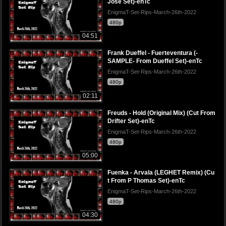
Jose Set)-enTc
EnigmaT-Set-Rips-March-26th-2022
480p
04:51
Frank Dueffel - Fuerteventura (-
SAMPLE- From Dueffel Set)-enTc
EnigmaT-Set-Rips-March-26th-2022
480p
02:11
Freuds - Hold (Original Mix) (Cut From
Drifter Set)-enTc
EnigmaT-Set-Rips-March-26th-2022
480p
05:00
Fuenka - Arvala (LEGHET Remix) (Cu
t From P Thomas Set)-enTc
EnigmaT-Set-Rips-March-26th-2022
480p
04:30