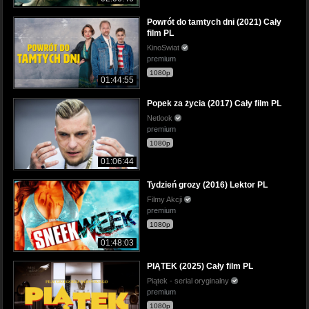
Powrót do tamtych dni (2021) Cały
film PL
KinoSwiat
premium
1080p
01:44:55
Popek za życia (2017) Cały film PL
Netlook
premium
1080p
01:06:44
Tydzień grozy (2016) Lektor PL
Filmy Akcji
premium
1080p
01:48:03
PIĄTEK (2025) Cały film PL
Piątek - serial oryginalny
premium
1080p