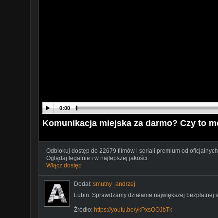
0:00
Komunikacja miejska za darmo? Czy to m
Odblokuj dostęp do 22679 filmów i seriali premium od oficjalnych
Oglądaj legalnie i w najlepszej jakości.
Włącz dostęp
Dodał:
smutny_andrzej
Lubin. Sprawdzamy działanie największej bezpłatnej s
Źródło:
https://youtu.be/ykPxsOOJbTk