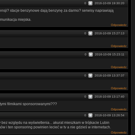
0
2016-10-09 19:30:20
ensji? stacje benzynowe dają benzynę za darmo? serwisy naprawiają
munikacja miejska.
Odpowiedz
0
2016-10-09 15:27:13
Odpowiedz
0
2016-10-09 15:23:11
Odpowiedz
0
2016-10-09 13:37:37
Odpowiedz
0
2016-10-09 13:17:40
z tymi filmikami sponsorowanymi???
Odpowiedz
0
2016-10-09 13:26:54
bez względu na wyświetlenia... akurat mieszkam w trójkacie Lubin
w i ten sponsoring powinien lecieć w tv a nie gdzieś w internetach.
Odpowiedz