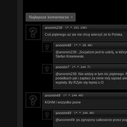
Najlepsze komentarze
anonim236
(*.*.151.236)
Coś pięknego aż sie nie chcę wierzyć ze to Polska.
anonim48
(*.*.28.48)
@anonim236: „Socjalizm jest to ustrój, w któ
Stefan Kisielewski.
anonim7
(*.*.144.7)
@anonim236: Nie widzę w tym nic pięknego. No 
podatkach jak i zapłaci za mnie mój sąsiad al
wypłaty. By RZyło się lepiej o.O
anonim49
(*.*.144.49)
KGHM i wszystko jasne
anonim49
(*.*.144.49)
@anonim49: ps zgnojony całkowicie przez po