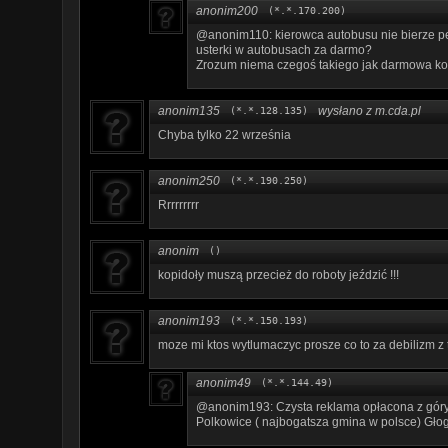
anonim200
(*.*.170.200)
@anonim110: kierowca autobusu nie bierze p
usterki w autobusach za darmo?
Zrozum niema czegoś takiego jak darmowa ko
anonim135
wysłano z m.cda.pl
(*.*.128.135)
Chyba tylko 22 września
anonim250
(*.*.190.250)
Rrrrrrrrr
anonim
()
kopidoły muszą przecież do roboty jeździć !!!
anonim193
(*.*.150.193)
moze mi ktos wytlumaczyc prosze co to za debilizm 
anonim49
(*.*.144.49)
@anonim193: Czysta reklama opłacona z góry 
Polkowice ( najbogatsza gmina w polsce) Głogó