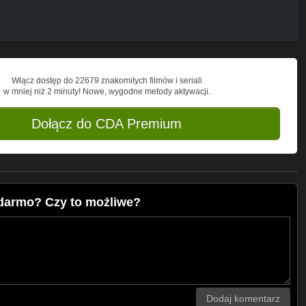
Włącz dostęp do 22679 znakomitych filmów i seriali
w mniej niż 2 minuty! Nowe, wygodne metody aktywacji.
Dołącz do CDA Premium
darmo? Czy to możliwe?
Dodaj komentarz