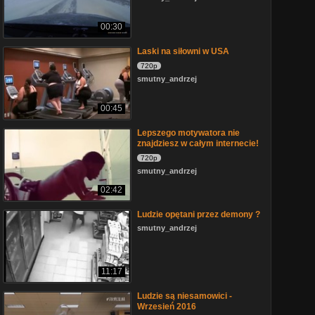
00:30
Laski na siłowni w USA
720p
smutny_andrzej
00:45
Lepszego motywatora nie
znajdziesz w całym internecie!
720p
smutny_andrzej
02:42
Ludzie opętani przez demony ?
smutny_andrzej
11:17
Ludzie są niesamowici -
Wrzesień 2016