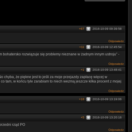
+67
2016-10-09 09:39:58
Odpowiedz
+11
2016-10-09 12:45:54
rym bohatersko rozwiązuje się problemy nieznane w żadnym innym ustroju” -
Odpowiedz
+1
2016-10-09 13:48:41
chyba, że piękne jest to jeśli za moje przejazdy zapłacę więcej w
e co tam, w końcu tyle zarabiam to niech wezmą jeszcze kilka procent z mojej
Odpowiedz
+18
2016-10-09 13:19:06
Odpowiedz
+5
2016-10-09 13:20:16
przedni rząd PO
Odpowiedz