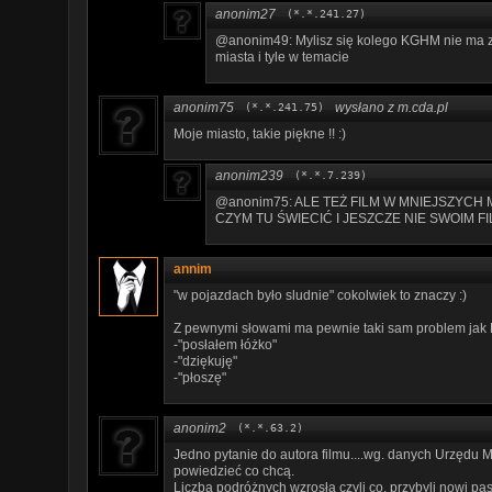
anonim27
(*.*.241.27)
@anonim49: Mylisz się kolego KGHM nie ma z
miasta i tyle w temacie
anonim75
wysłano z m.cda.pl
(*.*.241.75)
Moje miasto, takie piękne !! :)
anonim239
(*.*.7.239)
@anonim75: ALE TEŻ FILM W MNIEJSZYCH
CZYM TU ŚWIECIĆ I JESZCZE NIE SWOIM F
annim
"w pojazdach było sludnie" cokolwiek to znaczy :)
Z pewnymi słowami ma pewnie taki sam problem jak
-"posłałem łóżko"
-"dziękuję"
-"płoszę"
anonim2
(*.*.63.2)
Jedno pytanie do autora filmu....wg. danych Urzędu 
powiedzieć co chcą.
Liczba podróżnych wzrosła czyli co, przybyli nowi p