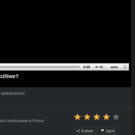
0:00
auto
ożliwe?
 dystrybutorów!
ieci autobusowej w Polsce.
Embed
Zgłoś