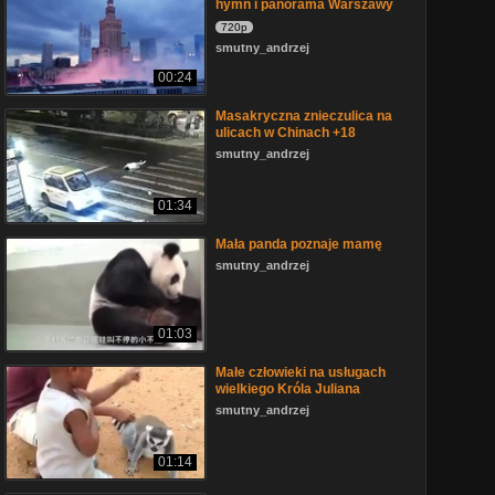
hymn i panorama Warszawy
720p
smutny_andrzej
00:24
Masakryczna znieczulica na
ulicach w Chinach +18
smutny_andrzej
01:34
Mała panda poznaje mamę
smutny_andrzej
01:03
Małe człowieki na usługach
wielkiego Króla Juliana
smutny_andrzej
01:14