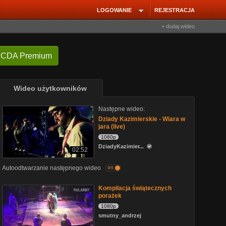
LOGOWANIE
REJESTRACJA
+ dodaj wideo
 CDA Premium
Wideo użytkowników
Następne wideo:
Dziady Kazimierskie - Wiara w
jara (live)
1080p
DziadyKazimier...
02:52
Autoodtwarzanie następnego wideo
on
Kompilacja świątecznych
porażek
1080p
smutny_andrzej