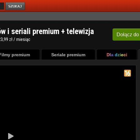
ów i seriali premium + telewizja
Dołącz
do
3,99 zł / miesiąc
Filmy premium
Seriale premium
Dla dzieci