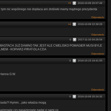
+5
2016-10-09 20:07:49
 tym nic wspólnego nie dopłaca ani złotówki mamy mądrego prezydenta
Odpowiedz
+4
2016-10-09 22:39:26
Odpowiedz
0
2017-11-10 04:26:54
 MIASTACH JUŻ DAWNO TAK JEST ALE CWELISKO POMAGIER MUSI BYLE
ILMEM - KOPIARZ-PIRAT-DLA CDA
Odpowiedz
0
2016-10-15 19:41:55
 Hanna G.W.
Odpowiedz
0
2016-10-09 20:24:32
Miasta?! Hymm....jako władza mogą
asażerowie czy pasażerowie nadal ci sami co