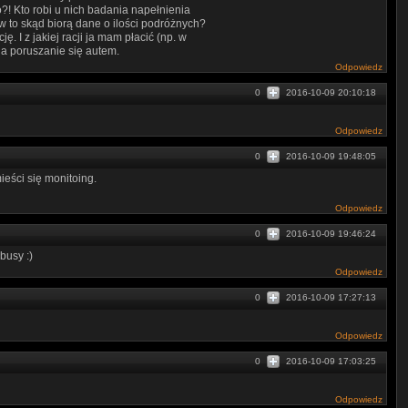
?! Kto robi u nich badania napełnienia
w to skąd biorą dane o ilości podróżnych?
 I z jakiej racji ja mam płacić (np. w
na poruszanie się autem.
Odpowiedz
0
2016-10-09 20:10:18
Odpowiedz
0
2016-10-09 19:48:05
ieści się monitoing.
Odpowiedz
0
2016-10-09 19:46:24
busy :)
Odpowiedz
0
2016-10-09 17:27:13
Odpowiedz
0
2016-10-09 17:03:25
Odpowiedz