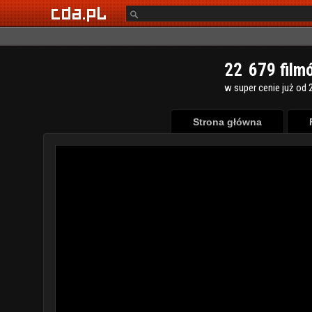
2
2
6
7
9
film
w super cenie już od 2
Strona główna