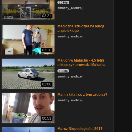
1080p
smutny_andrzej
03:21
Magiczna sztuczka na lekcji
angielskiego
smutny_andrzej
03:10
Maluch w Maluchu - 4,5 letni
chłopczyk prowadzi Malucha!
1080p
smutny_andrzej
02:00
Mam skilla i co z tym zrobisz?
smutny_andrzej
00:53
Marsz Niepodległości 2017 -