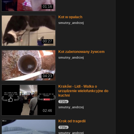
01:16
Kot w opałach
smutny_andrzej
00:27
Kot zabetonowany żywcem
smutny_andrzej
04:23
Kraków - Lidl - Walka o
urządzenie wielofunkcyjne do
kuchni
720p
smutny_andrzej
02:46
Krok od tragedii
720p
smutny_andrzej