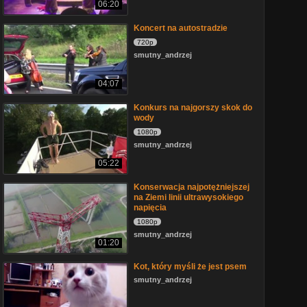
06:20
Koncert na autostradzie
720p
smutny_andrzej
04:07
Konkurs na najgorszy skok do
wody
1080p
smutny_andrzej
05:22
Konserwacja najpotężniejszej
na Ziemi linii ultrawysokiego
napięcia
1080p
smutny_andrzej
01:20
Kot, który myśli że jest psem
smutny_andrzej