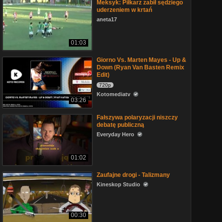
Meksyk: Piłkarz zabił sędziego
uderzeniem w krtań
aneta17
01:03
Giorno Vs. Marten Mayes - Up &
Down (Ryan Van Basten Remix
Edit)
720p
Kotomediatv
03:26
Fałszywa polaryzacji niszczy
debatę publiczną
Everyday Hero
01:02
Zaufajne drogi - Talizmany
Kineskop Studio
00:30