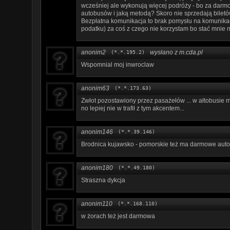
wcześniej ale wykonują więcej podróży - bo za darmo
autobusów i jaką metodą? Skoro nie sprzedają biletó
Bezpłatna komunikacja to brak pomysłu na komunikację.
podatku) za coś z czego nie korzystam bo stać mnie 
anonim2
wysłano z m.cda.pl
(*.*.195.2)
Wspomnial moj inwroclaw
anonim63
(*.*.173.63)
Zwłot pozostawiony przez pasażełów ... w ałtobusie m
no lepiej nie w trafił z tym akcentem...
anonim146
(*.*.39.146)
Brodnica kujawsko - pomorskie też ma darmowe auto
anonim180
(*.*.49.180)
Straszna dykcja
anonim110
(*.*.168.110)
w żorach też jest darmowa