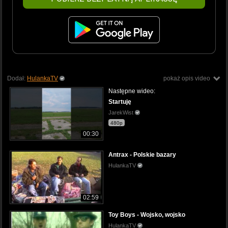
Dodał:
HulankaTV
pokaż opis video
Następne wideo:
Startuję
JarekWist
480p
00:30
Antrax - Polskie bazary
HulankaTV
02:59
Toy Boys - Wojsko, wojsko
HulankaTV