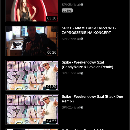
SPIKEofficial
1080p
03:10
SPIKE - MIAMI BAKAŁARZEWO -
ZAPROSZENIE NA KONCERT
SPIKEofficial
00:26
Spike - Weekendowy Szał
(CandyNoize & Levelon Remix)
SPIKEofficial
04:29
Spike - Weekendowy Szał (Black Due
Remix)
SPIKEofficial
04:57