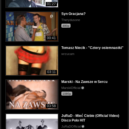
01:27
Syn Gracjana?
Therydusone
480p
00:41
Tomasz Niecik - "Cztery osiemnastki"
wrzucam
03:11
Marski - Na Zawsze w Sercu
MarskiOfficial
1080p
03:58
JuRaD - Mieć Ciebie (Official Video)
Disco Polo HIT
JuRaDOfficial