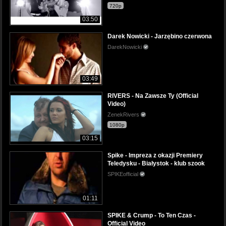
720p
03:50
Darek Nowicki - Jarzębino czerwona
DarekNowicki
03:49
RIVERS - Na Zawsze Ty (Official
Video)
ZenekRivers
1080p
03:15
Spike - Impreza z okazji Premiery
Teledysku - Białystok - klub szook
SPIKEofficial
01:11
SPIKE & Crump - To Ten Czas -
Official Video