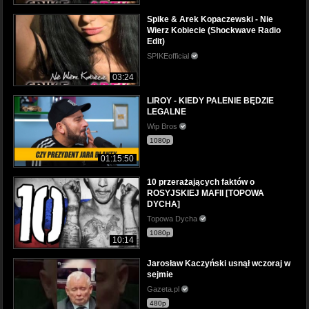
Spike & Arek Kopaczewski - Nie
Wierz Kobiecie (Shockwave Radio
Edit)
SPIKEofficial
03:24
LIROY - KIEDY PALENIE BĘDZIE
LEGALNE
Wip Bros
1080p
01:15:50
10 przerażających faktów o
ROSYJSKIEJ MAFII [TOPOWA
DYCHA]
Topowa Dycha
1080p
10:14
Jarosław Kaczyński usnął wczoraj w
sejmie
Gazeta.pl
480p