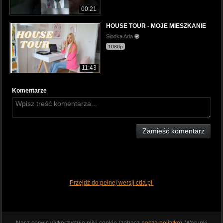
00:21
HOUSE TOUR - MOJE MIESZKANIE
Słodka Ada
1080p
11:43
Komentarze
Zamieść komentarz
Przejdź do pełnej wersji cda.pl
Nasz serwis wykorzystuje pliki cookie (zobacz
naszą politykę
). Warunki