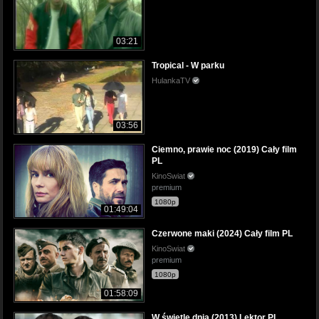
03:21
Tropical - W parku
HulankaTV
03:56
Ciemno, prawie noc (2019) Cały film
PL
KinoSwiat
premium
1080p
01:49:04
Czerwone maki (2024) Cały film PL
KinoSwiat
premium
1080p
01:58:09
W świetle dnia (2013) Lektor PL