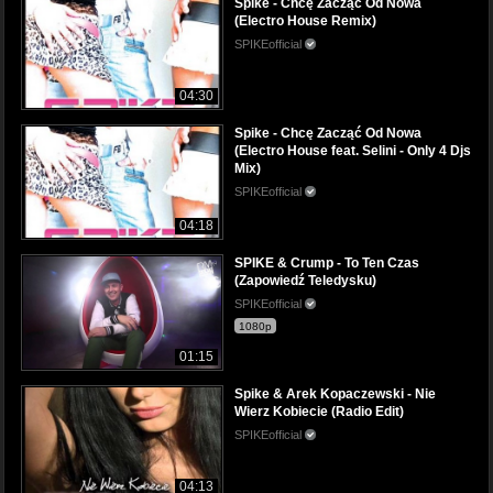
Spike - Chcę Zacząć Od Nowa
(Electro House Remix)
SPIKEofficial
04:30
Spike - Chcę Zacząć Od Nowa
(Electro House feat. Selini - Only 4 Djs
Mix)
SPIKEofficial
04:18
SPIKE & Crump - To Ten Czas
(Zapowiedź Teledysku)
SPIKEofficial
1080p
01:15
Spike & Arek Kopaczewski - Nie
Wierz Kobiecie (Radio Edit)
SPIKEofficial
04:13