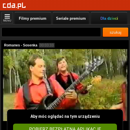
Filmy premium
Seriale premium
Dla dzieci
MENU
szukaj
Romanes - Sosenka
00:03:33
Aby móc oglądać na tym urządzeniu
POBIERZ BEZPŁATNĄ APLIKACJĘ