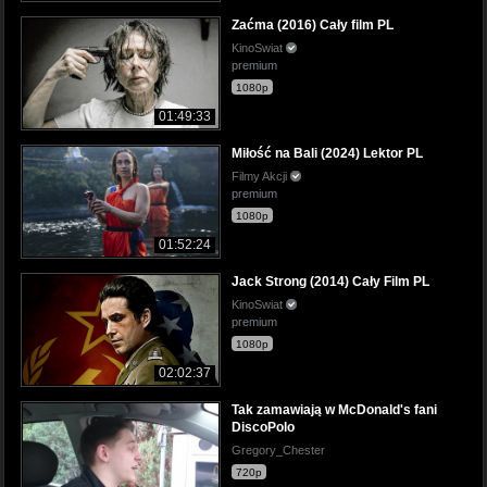
Zaćma (2016) Cały film PL
KinoSwiat
premium
1080p
01:49:33
Miłość na Bali (2024) Lektor PL
Filmy Akcji
premium
1080p
01:52:24
Jack Strong (2014) Cały Film PL
KinoSwiat
premium
1080p
02:02:37
Tak zamawiają w McDonald's fani
DiscoPolo
Gregory_Chester
720p