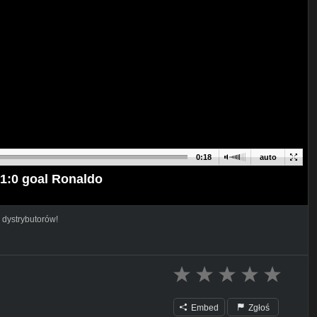
0:18
auto
1:0 goal Ronaldo
 dystrybutorów!
Embed
Zgłoś