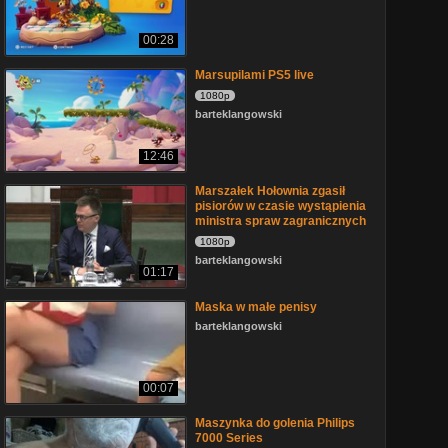
00:28
Marsupilami PS5 live
1080p
barteklangowski
12:46
Marszałek Hołownia zgasił
pisiorów w czasie wystąpienia
ministra spraw zagranicznych
1080p
barteklangowski
01:17
Maska w małe penisy
barteklangowski
00:07
Maszynka do golenia Philips
7000 Series