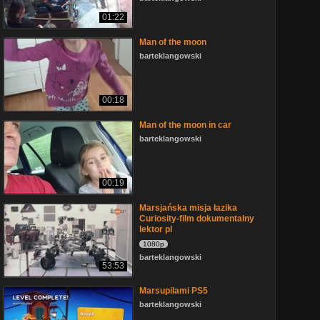
01:22
Man of the moon
barteklangowski
00:18
Man of the moon in car
barteklangowski
00:19
Marsjańska misja łazika
Curiosity-film dokumentalny
lektor pl
1080p
barteklangowski
53:53
Marsupilami PS5
barteklangowski