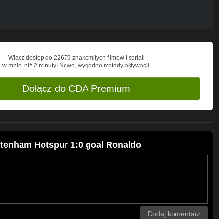
Włącz dostęp do 22679 znakomitych filmów i seriali
w mniej niż 2 minuty! Nowe, wygodne metody aktywacji.
Dołącz do CDA Premium
ttenham Hotspur 1:0 goal Ronaldo
Dodaj komentarz