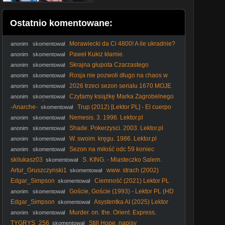
Ostatnio komentowane:
Morawiecki da Ci 4800! A ile ukradnie?
anonim
skomentował
#RozwójPlus #PiStoMafia #Kaczyński #Nawrocki #polityka
Paweł Kukiz kłamie.
anonim
skomentował
Skrajna głupota Czarzastego
anonim
skomentował
Rosja nie pozwoli długo na chaos w
anonim
skomentował
Polsce! #Putin #Kaczyński #Rosja #PiS #Tusk #polityka
2026 trzeci sezon serialu 1670 MOJE
anonim
skomentował
WRAŻENIA dr Piotr Napierała
Czytamy książkę Marka Zagrobelnego
anonim
skomentował
POKOCHAĆ PIS polecam!
-Anarche-
Trup (2012) [Lektor PL] - El cuerpo
skomentował
Nemesis. 3. 1996. Lektor.pl
anonim
skomentował
Shade. Pokerzysci. 2003. Lektor.pl
anonim
skomentował
W. swoim. kręgu. 1986. Lektor.pl
anonim
skomentował
Sezon na miłość odc 59 koniec
anonim
skomentował
skiIukasz03
S. KING. - Miasteczko Salem.
skomentował
(1979) napisy
Artur_Gruszczynski1
www. strach (2002)
skomentował
Edgar_Simpson
Ciemność (2021) Lektor PL
skomentował
Goście, Goście (1993) - Lektor PL (HD
anonim
skomentował
1080p + Poprawiony dźwięk)
Edgar_Simpson
Asystentka AI (2025) Lektor
skomentował
PL
Murder. on. the. Orient. Express.
anonim
skomentował
Morderstwo. w. Orient. Expressie. 2017. Lektor.pl
TYGRYS_256
Still Hope. napisy
skomentował