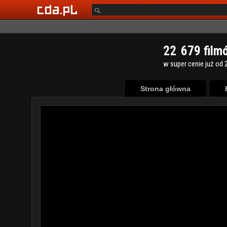
2
2
6
7
9
film
w super cenie już od 2
Strona główna