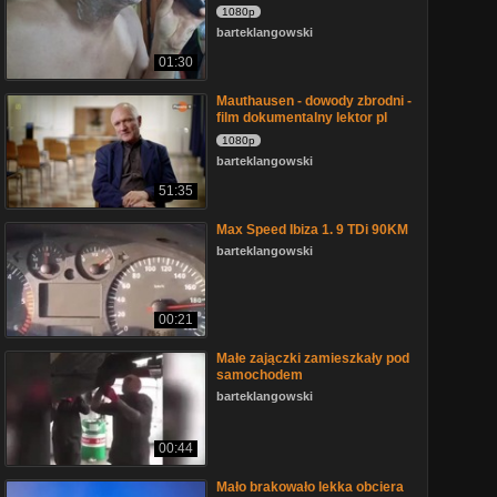
1080p
barteklangowski
01:30
Mauthausen - dowody zbrodni -
film dokumentalny lektor pl
1080p
barteklangowski
51:35
Max Speed Ibiza 1. 9 TDi 90KM
barteklangowski
00:21
Małe zajączki zamieszkały pod
samochodem
barteklangowski
00:44
Mało brakowało lekka obciera