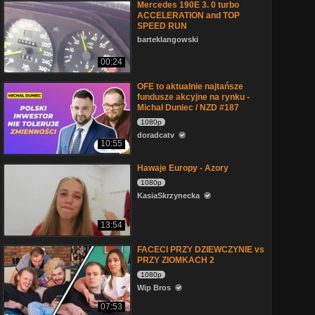
Mercedes 190E 3. 0 turbo
ACCELERATION and TOP
SPEED RUN
barteklangowski
00:24
OFE to aktualnie najtańsze
fundusze akcyjne na rynku -
Michał Duniec / NZD #187
1080p
doradcatv
10:55
Hawaje Europy - Azory
1080p
KasiaSkrzynecka
13:54
FACECI PRZY DZIEWCZYNIE vs
PRZY ZIOMKACH 2
1080p
Wip Bros
07:53