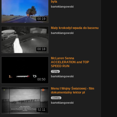
była
barteklangowski
00:19
Mały krokodyl wpada do basenu
barteklangowski
00:18
McLaren Senna
ACCELERATION and TOP
SPEED RUN
720p
barteklangowski
00:50
Menu I Wojny Światowej - film
dokumentalny lektor pl
1080p
barteklangowski
52:11