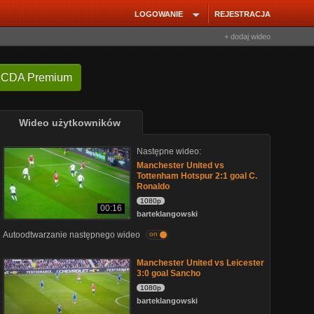
LOGOWANIE
REJESTRACJA
+ dodaj wideo
 CDA Premium
Wideo użytkowników
Następne wideo:
Manchester United vs
Tottenham Hotspur 2:1 goal C.
Ronaldo
1080p
00:16
barteklangowski
Autoodtwarzanie następnego wideo
on
Manchester United vs Leicester
3:0 goal Sancho
1080p
barteklangowski