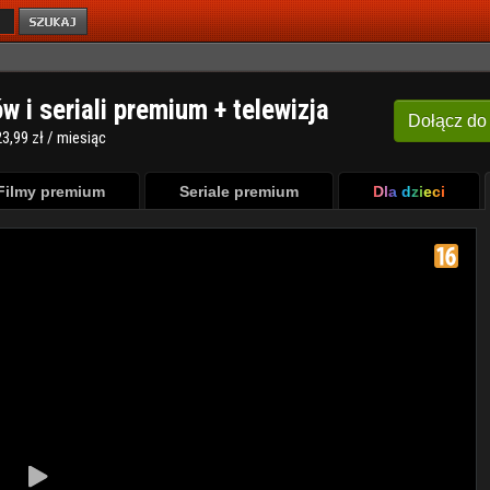
ów i seriali premium + telewizja
Dołącz
do
3,99 zł / miesiąc
Filmy premium
Seriale premium
Dla dzieci