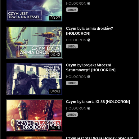
HOLOCRON
1080p
03:27
Czym była armia droidów?
[HOLOCRON]
HOLOCRON
1080p
03:42
Czym był projekt Mroczni
Szturmowcy? [HOLOCRON]
HOLOCRON
1080p
04:43
Czym była seria IG-88 [HOLOCRON]
HOLOCRON
1080p
04:19
Czym jest Star Wars Holiday Special?