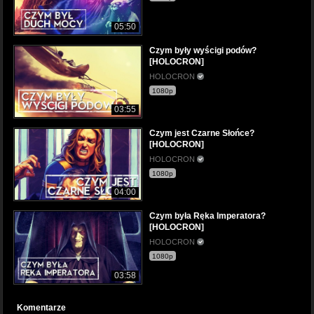
05:50
Czym były wyścigi podów?
[HOLOCRON]
HOLOCRON
1080p
03:55
Czym jest Czarne Słońce?
[HOLOCRON]
HOLOCRON
1080p
04:00
Czym była Ręka Imperatora?
[HOLOCRON]
HOLOCRON
1080p
03:58
Komentarze