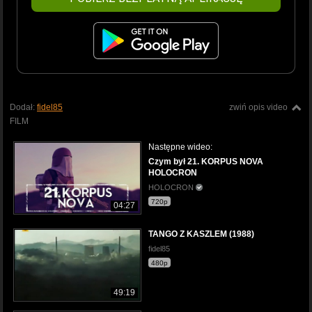
Dodał:
fidel85
zwiń opis video
FILM
Następne wideo:
Czym był 21. KORPUS NOVA
HOLOCRON
HOLOCRON
720p
04:27
TANGO Z KASZLEM (1988)
fidel85
480p
49:19