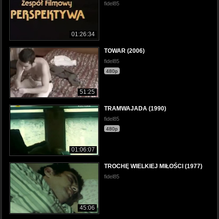
fidel85
01:26:34
TOWAR (2006)
fidel85
480p
51:25
TRAMWAJADA (1990)
fidel85
480p
01:06:07
TROCHĘ WIELKIEJ MIŁOŚCI (1977)
fidel85
45:06