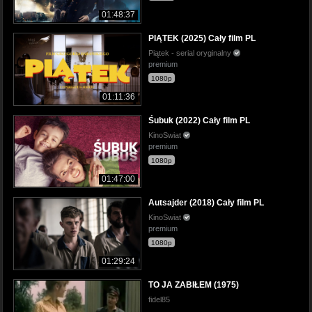
01:48:37
PIĄTEK (2025) Cały film PL
Piątek - serial oryginalny
premium
1080p
01:11:36
Śubuk (2022) Cały film PL
KinoSwiat
premium
1080p
01:47:00
Autsajder (2018) Cały film PL
KinoSwiat
premium
1080p
01:29:24
TO JA ZABIŁEM (1975)
fidel85