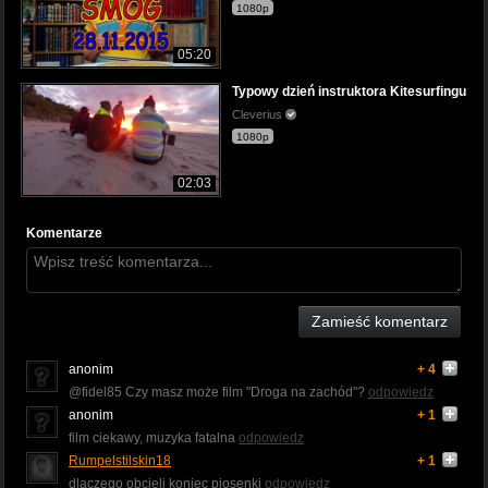
1080p
05:20
Typowy dzień instruktora Kitesurfingu
Cleverius
1080p
02:03
Komentarze
Zamieść komentarz
anonim
+ 4
@fidel85 Czy masz może film "Droga na zachód"?
odpowiedz
anonim
+ 1
film ciekawy, muzyka fatalna
odpowiedz
Rumpelstilskin18
+ 1
dlaczego obcięli koniec piosenki
odpowiedz