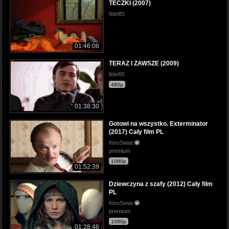
TECZKI (2007)
fidel85
01:46:06
TERAZ I ZAWSZE (2009)
fidel85
480p
01:38:30
Gotowi na wszystko. Exterminator
(2017) Cały film PL
KinoSwiat
premium
1080p
01:52:39
Dziewczyna z szafy (2012) Cały film
PL
KinoSwiat
premium
1080p
01:28:46