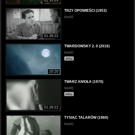
01:33:03
TRZY OPOWIEŚCI (1953)
fidel85
01:39:22
TWARDOWSKY 2. 0 (2016)
fidel85
480p
20:20
TWARZ ANIOŁA (1970)
fidel85
480p
01:28:22
TYSIĄC TALARÓW (1960)
fidel85