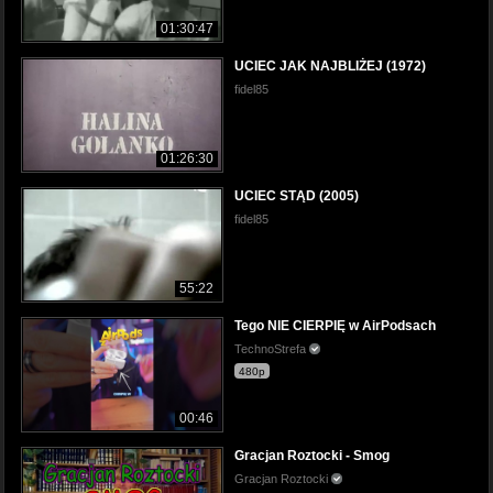
01:30:47
UCIEC JAK NAJBLIŻEJ (1972)
fidel85
01:26:30
UCIEC STĄD (2005)
fidel85
55:22
Tego NIE CIERPIĘ w AirPodsach
TechnoStrefa
480p
00:46
Gracjan Roztocki - Smog
Gracjan Roztocki