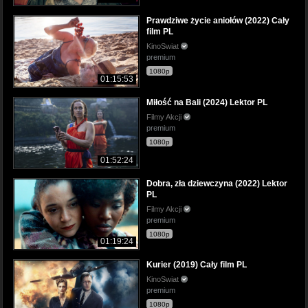
Prawdziwe życie aniołów (2022) Cały
film PL
KinoSwiat
premium
1080p
01:15:53
Miłość na Bali (2024) Lektor PL
Filmy Akcji
premium
1080p
01:52:24
Dobra, zła dziewczyna (2022) Lektor
PL
Filmy Akcji
premium
1080p
01:19:24
Kurier (2019) Cały film PL
KinoSwiat
premium
1080p