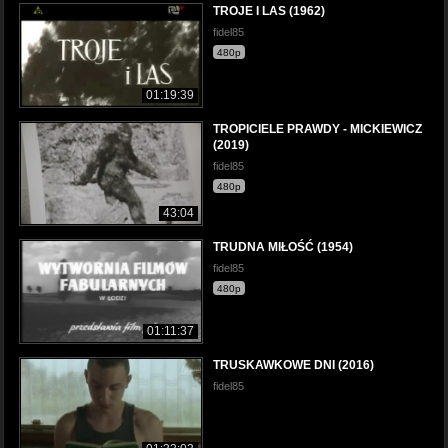
TROJE I LAS (1962)
fidel85
480p
01:19:39
TROPICIELE PRAWDY - MICKIEWICZ
(2019)
fidel85
480p
43:04
TRUDNA MIŁOŚĆ (1954)
fidel85
480p
01:11:37
TRUSKAWKOWE DNI (2016)
fidel85