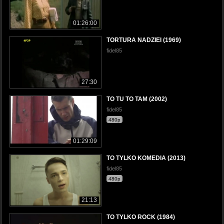
01:26:00
TORTURA NADZIEI (1969)
fidel85
27:30
TO TU TO TAM (2002)
fidel85
480p
01:29:09
TO TYLKO KOMEDIA (2013)
fidel85
480p
21:13
TO TYLKO ROCK (1984)