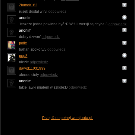
Ziomek182
rusek dostał w ryj
odpowiedz
anonim
Jeszcze jedna powinna być :P W full wersji są chyba 3
odpowiedz
anonim
dobry dzwon'
odpowiedz
patix
hahah spoko 5/5
odpowiedz
pop8
niezłe
odpowiedz
dawid11031999
aleeee cioty
odpowiedz
anonim
takie lawki mialem w szkole:D
odpowiedz
Przejdź do pełnej wersji cda.pl