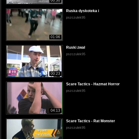
00:30
Ruska dyskoteka i
pszczulek95
01:06
Ruski zwał
pszczulek95
00:23
Scare Tactics - Hazmat Horror
pszczulek95
04:13
Scare Tactics - Rat Monster
pszczulek95