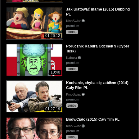
Jak uratować mamę (2015) Dubbing
PL
KinoSwiat
premium
1080p
01:26:12
Porucznik Kabura Odcinek 9 (Cyber
Tusk)
Kabura
premium
1080p
10:40
Kochanie, chyba cię zabiłem (2014)
Cały Film PL
KinoSwiat
premium
1080p
01:27:19
Body/Ciało (2015) Cały film PL
KinoSwiat
premium
1080p