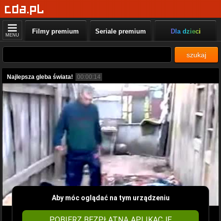
Filmy premium
Seriale premium
Dla dzieci
MENU
szukaj
Najlepsza gleba świata!
00:00:14
Aby móc oglądać na tym urządzeniu
POBIERZ BEZPŁATNĄ APLIKACJĘ