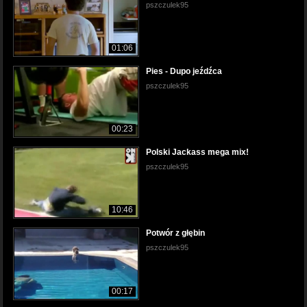
pszczulek95
01:06
Pies - Dupo jeźdźca
pszczulek95
00:23
Polski Jackass mega mix!
pszczulek95
10:46
Potwór z głębin
pszczulek95
00:17