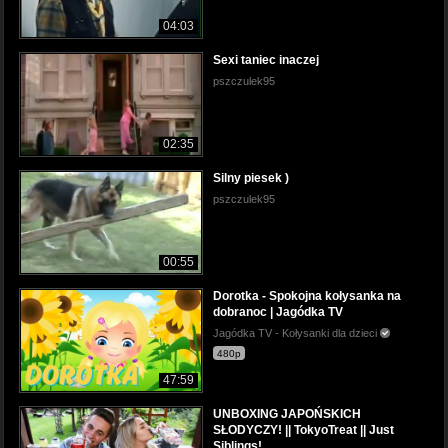
04:03
Sexi taniec inaczej
pszczulek95
02:35
Silny piesek )
pszczulek95
00:55
Dorotka - Spokojna kołysanka na
dobranoc | Jagódka TV
Jagódka TV - Kołysanki dla dzieci
480p
47:59
UNBOXING JAPOŃSKICH
SŁODYCZY! || TokyoTreat || Just
Siblings!