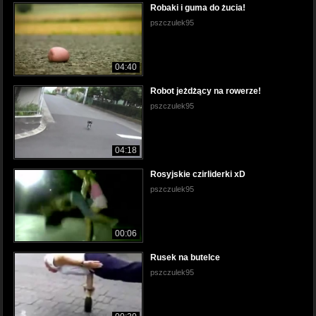
Robaki i guma do żucia!
pszczulek95
04:40
Robot jeżdżący na rowerze!
pszczulek95
04:18
Rosyjskie czirliderki xD
pszczulek95
00:06
Rusek na butelce
pszczulek95