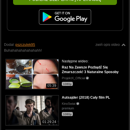
Dodał:
pszczulek95
zwiń opis video
Buhahahahahahahahh!
Następne wideo:
Raz Na Zawsze Pozbądź Się
Zmarszczek! 3 Naturalne Sposoby
ProjektX_Official
1080p
05:39
Autsajder (2018) Cały film PL
KinoSwiat
premium
1080p
01:29:24