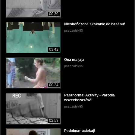
00:30
Nieskończone skakanie do basenu!
pszczulek95
03:42
Ona ma jaja
pszczulek95
00:24
Paranormal Activity - Parodia
wszechczasów!!
pszczulek95
02:53
Pedobear uciekaj!