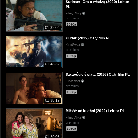
Surinam: Gra o władzę (2020) Lektor
PL
Filmy Akcji
premium
1080p
01:32:01
Kurier (2019) Cały film PL
KinoSwiat
premium
1080p
01:48:37
Szczęście świata (2016) Cały film PL
KinoSwiat
premium
1080p
01:38:19
Miłość od kuchni (2022) Lektor PL
Filmy Akcji
premium
1080p
01:29:08