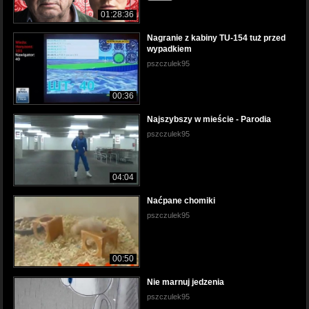
01:28:36
Nagranie z kabiny TU-154 tuż przed
wypadkiem
pszczulek95
00:36
Najszybszy w mieście - Parodia
pszczulek95
04:04
Naćpane chomiki
pszczulek95
00:50
Nie marnuj jedzenia
pszczulek95