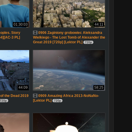
01:30:03
44:11
oples. Story
0906 Zaginiony grobowiec Aleksandra
4][AC-3 PL]
Wielkiego - The Lost Tomb of Alexander the
Great 2019 [720p] [Lektor PL]
720p
44:09
58:25
of the Dead 2019
0909 Amazing Africa 2013-NoNaNo-
[Lektor PL]
720p
720p