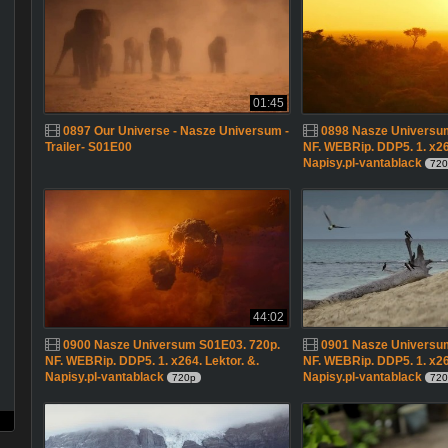
01:45
0897 Our Universe - Nasze Universum -
0898 Nasze Universu
Trailer- S01E00
NF. WEBRip. DDP5. 1. x264
Napisy.pl-vantablack
720
44:02
0900 Nasze Universum S01E03. 720p.
0901 Nasze Universu
NF. WEBRip. DDP5. 1. x264. Lektor. &.
NF. WEBRip. DDP5. 1. x264
Napisy.pl-vantablack
Napisy.pl-vantablack
720p
720