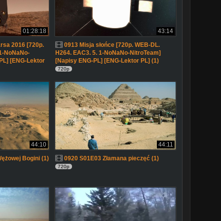
01:28:18
43:14
rsa 2016 [720p.
0913 Misja słońce [720p. WEB-DL.
 1-NoNaNo-
H264. EAC3. 5. 1-NoNaNo-NitroTeam]
PL] [ENG-Lektor
[Napisy ENG-PL] [ENG-Lektor PL] (1)
720p
44:10
44:11
ężowej Bogini (1)
0920 S01E03 Złamana pieczęć (1)
720p