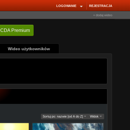
LOGOWANIE
REJESTRACJA
+ dodaj wideo
Wideo użytkowników
Sortuj po: nazwie [od A do Z]
Widok