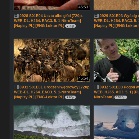
45:53
0928 S01E04 Uczta albo głód [720p.
0929 S01E03 Wyścig o
WEB-DL. H264. EAC3. 5. 1-NitroTeam]
WEB-DL. H264. EAC3. 5. 
[Napisy PL] [ENG-Lektor PL]
[Napisy PL] [ENG-Lektor 
720p
45:54
0931 S01E01 Urodzeni wędrowcy [720p.
0932 S01E03 Pogoń w ..
WEB-DL. H264. EAC3. 5. 1-NitroTeam]
WEB. H265. AC3. 5. 1] [P
[Napisy PL] [ENG-Lektor PL]
NitroTeam]
720p
1080p