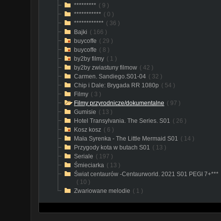
*********
( 9 )
***********
( 0 )
************
( 36 )
Bajki
( 166 )
buycoffe
( 29 )
buycoffe
( 8 )
by2by filmy
( 1 )
by2by zwiastuny filmow
( 42 )
Carmen. Sandiego.S01-04
( 32 )
Chip i Dale: Brygada RR 1080p
( 54 )
Filmy
( 3 )
Filmy przyrodnicze/dokumentalne
( 97 )
Gumisie
( 13 )
Hotel Transylvania. The Series. S01
( 26 )
Kosz kosz
( 6 )
Mała Syrenka - The Little Mermaid S01
( 14 )
Przygody kota w butach S01
( 13 )
Seriale
( 197 )
Śmieciarka
( 13 )
Świat centaurów -Centaurworld. 2021 S01 PEGI 7+***
( 10 )
Zwariowane melodie
( 1 )