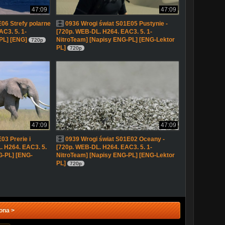
47:09
47:09
06 Strefy polarne
0936 Wrogi świat S01E05 Pustynie -
AC3. 5. 1-
[720p. WEB-DL. H264. EAC3. 5. 1-
PL] [ENG]
NitroTeam] [Napisy ENG-PL] [ENG-Lektor
720p
PL]
720p
47:09
47:09
03 Prerie i
0939 Wrogi świat S01E02 Oceany -
. H264. EAC3. 5.
[720p. WEB-DL. H264. EAC3. 5. 1-
G-PL] [ENG-
NitroTeam] [Napisy ENG-PL] [ENG-Lektor
PL]
720p
ona >