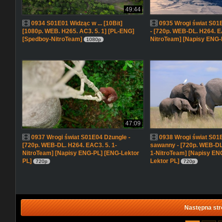
49:44
0934 S01E01 Widząc w ... [10Bit]
0935 Wrogi świat S01E
[1080p. WEB. H265. AC3. 5. 1] [PL-ENG]
- [720p. WEB-DL. H264. E
[Spedboy-NitroTeam]
NitroTeam] [Napisy ENG-
1080p
47:09
0937 Wrogi świat S01E04 Dżungle -
0938 Wrogi świat S01E
[720p. WEB-DL. H264. EAC3. 5. 1-
sawanny - [720p. WEB-DL
NitroTeam] [Napisy ENG-PL] [ENG-Lektor
1-NitroTeam] [Napisy EN
PL]
Lektor PL]
720p
720p
Następna str