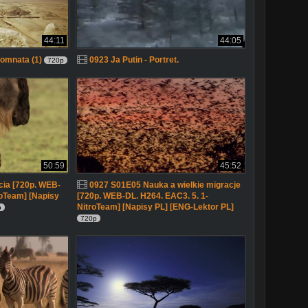
44:11
44:05
omnata (1)
0923 Ja Putin - Portret.
720p
50:59
45:52
ia [720p. WEB-
0927 S01E05 Nauka a wielkie migracje
roTeam] [Napisy
[720p. WEB-DL. H264. EAC3. 5. 1-
NitroTeam] [Napisy PL] [ENG-Lektor PL]
p
720p