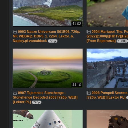
41:02
0903 Nasze Universum S01E06. 720p.
0904 Mariupol. The. Pe
NF. WEBRip. DDP5. 1. x264. Lektor. &.
(2022)[1080p][HDTV][H26
Napisy.pl-vantablack
[From Esperanza]
720p
1080p
44:10
0907 Tajemnice Stonehenge -
0908 Pompeii Secrets 
Stonehenge Decoded 2008 [720p. WEB]
[720p. WEB] [Lektor PL]
[Lektor PL]
720p