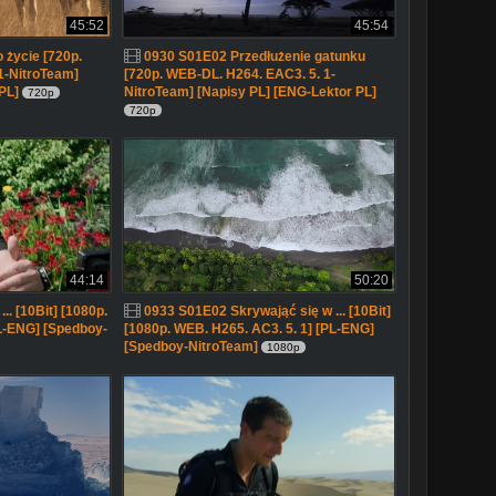
45:52
45:54
 życie [720p.
0930 S01E02 Przedłużenie gatunku
1-NitroTeam]
[720p. WEB-DL. H264. EAC3. 5. 1-
PL]
NitroTeam] [Napisy PL] [ENG-Lektor PL]
720p
720p
44:14
50:20
. [10Bit] [1080p.
0933 S01E02 Skrywająć się w ... [10Bit]
L-ENG] [Spedboy-
[1080p. WEB. H265. AC3. 5. 1] [PL-ENG]
[Spedboy-NitroTeam]
1080p