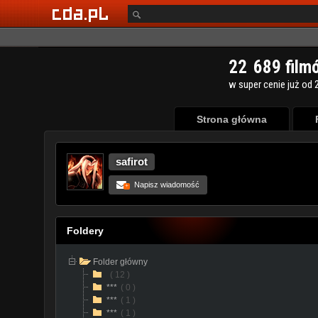
Strona główna
safirot
Napisz wiadomość
+
Foldery
Folder główny
( 12 )
***
( 0 )
***
( 1 )
***
( 1 )