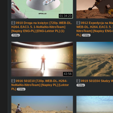
01:34:23
0910 Droga na księżyc [720p. WEB-DL.
0912 Expedycja na Ma
H264. EAC3. 5. 1-NoNaNo-NitroTeam]
WEB-DL. H264. EAC3. 5.
[Napisy ENG-PL] [ENG-Lektor PL] (1)
NitroTeam] [Napisy ENG-
PL]
720p
720p
43:56
0916 S01E10 [720p. WEB-DL. H264-
0919 S01E04 Słudzy W
NoNaNo-NitroTeam] [Napisy PL] [Lektor
720p
PL]
720p