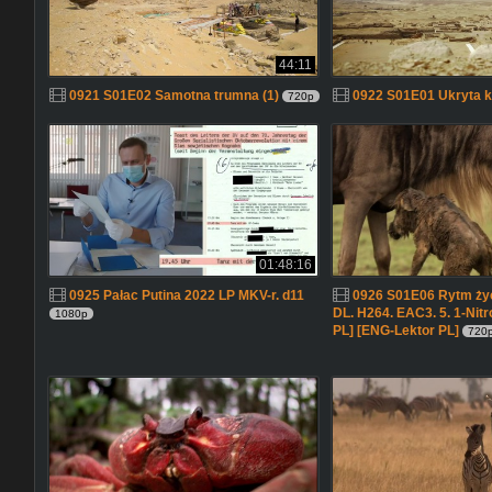
44:11
0921 S01E02 Samotna trumna (1)
0922 S01E01 Ukryta k
720p
01:48:16
0925 Pałac Putina 2022 LP MKV-r. d11
0926 S01E06 Rytm życ
DL. H264. EAC3. 5. 1-Nit
1080p
PL] [ENG-Lektor PL]
720