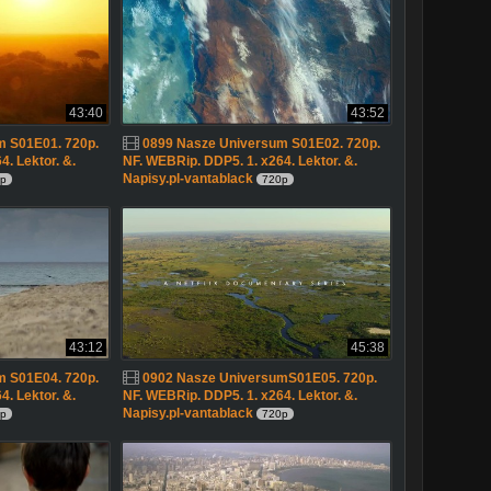
43:40
43:52
m S01E01. 720p.
0899 Nasze Universum S01E02. 720p.
. Lektor. &.
NF. WEBRip. DDP5. 1. x264. Lektor. &.
Napisy.pl-vantablack
p
720p
43:12
45:38
m S01E04. 720p.
0902 Nasze UniversumS01E05. 720p.
. Lektor. &.
NF. WEBRip. DDP5. 1. x264. Lektor. &.
Napisy.pl-vantablack
p
720p