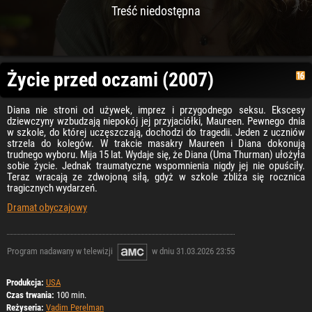
Treść niedostępna
Życie przed oczami (2007)
Diana nie stroni od używek, imprez i przygodnego seksu. Ekscesy
dziewczyny wzbudzają niepokój jej przyjaciółki, Maureen. Pewnego dnia
w szkole, do której uczęszczają, dochodzi do tragedii. Jeden z uczniów
strzela do kolegów. W trakcie masakry Maureen i Diana dokonują
trudnego wyboru. Mija 15 lat. Wydaje się, że Diana (Uma Thurman) ułożyła
sobie życie. Jednak traumatyczne wspomnienia nigdy jej nie opuściły.
Teraz wracają ze zdwojoną siłą, gdyż w szkole zbliża się rocznica
tragicznych wydarzeń.
Dramat obyczajowy
Program nadawany w telewizji
w dniu 31.03.2026 23:55
Produkcja:
USA
Czas trwania:
100 min.
Reżyseria:
Vadim Perelman