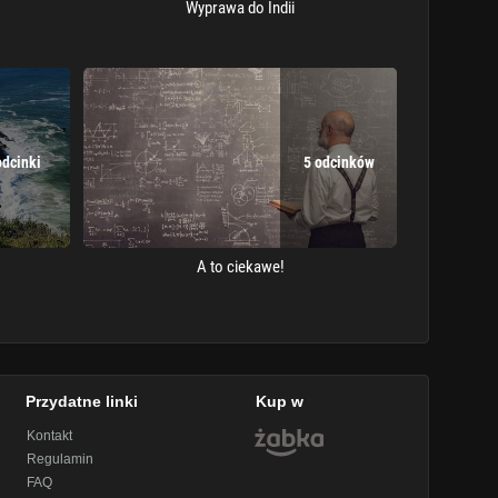
Wyprawa do Indii
odcinki
5 odcinków
A to ciekawe!
Przydatne linki
Kup w
Kontakt
Regulamin
FAQ