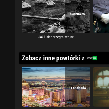
6 odcinków
Jak Hitler przegrał wojnę
Zobacz inne powtórki z
11 odcinków