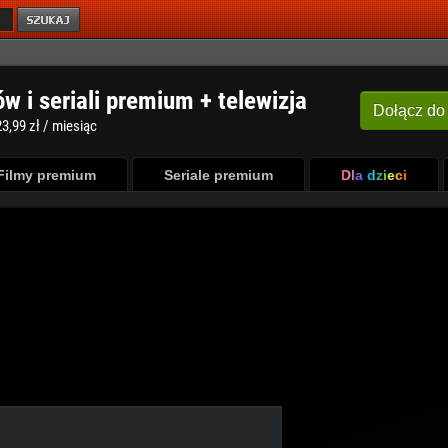
ów i seriali premium + telewizja
Dołącz
do
3,99 zł / miesiąc
Filmy premium
Seriale premium
Dla dzieci