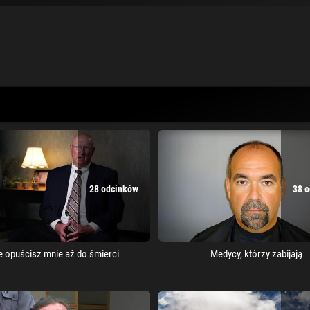
28 odcinków
38 
ie opuścisz mnie aż do śmierci
Medycy, którzy zabijają