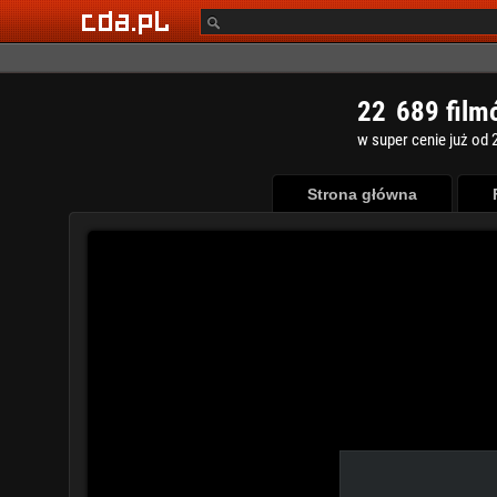
2
2
6
8
9
film
w super cenie już od 2
Strona główna