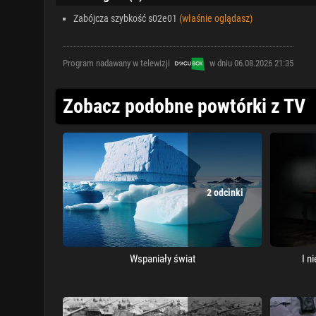
Zabójcza szybkość s02e01
(właśnie oglądasz)
Program nadawany w telewizji
w dniu 06.08.2026 21:35
Zobacz podobne powtórki z TV
2 odcinki
Wspaniały świat
I n