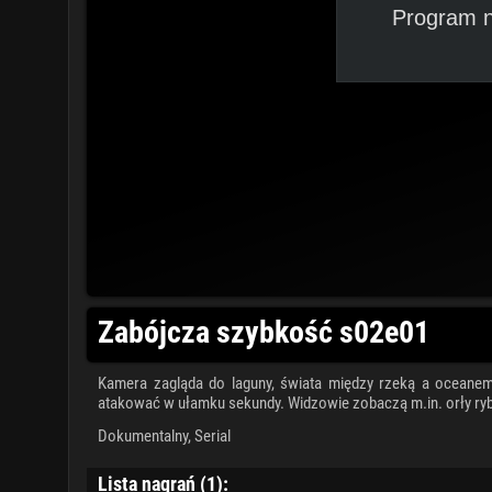
Program n
Zabójcza szybkość s02e01
Kamera zagląda do laguny, świata między rzeką a oceanem, 
atakować w ułamku sekundy. Widzowie zobaczą m.in. orły ry
Dokumentalny
,
Serial
Lista nagrań (1):