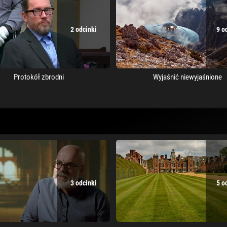
2 odcinki
9 o
Protokół zbrodni
Wyjaśnić niewyjaśnione
3 odcinki
5 o