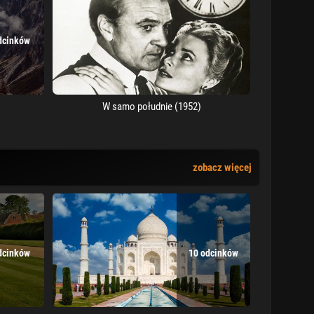
dcinków
W samo południe (1952)
zobacz więcej
dcinków
10 odcinków