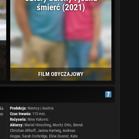
śmierć (2021)
FILM OBYCZAJOWY
Na
Produkcja:
Niemcy
|
Austria
mo
Czas trwania:
115 min.
Reżyseria:
Nina Vukovic
Aktorzy:
Meriel Hinsching, Moritz Otto,
Bernd-
Christian Althoff
, Janina Hartwig, Andreas
Hoppe, Sarah Corbridge, Eline Doenst, Kate