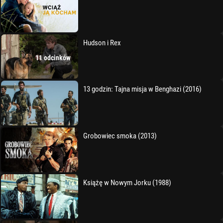
Hudson i Rex
11 odcinków
13 godzin: Tajna misja w Benghazi (2016)
Grobowiec smoka (2013)
Książę w Nowym Jorku (1988)