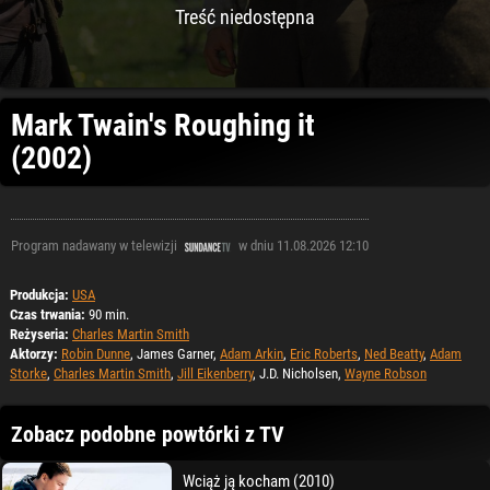
Treść niedostępna
Mark Twain's Roughing it
(2002)
Program nadawany w telewizji
w dniu 11.08.2026 12:10
Produkcja:
USA
Czas trwania:
90 min.
Reżyseria:
Charles Martin Smith
Aktorzy:
Robin Dunne
, James Garner,
Adam Arkin
,
Eric Roberts
,
Ned Beatty
,
Adam
Storke
,
Charles Martin Smith
,
Jill Eikenberry
, J.D. Nicholsen,
Wayne Robson
Zobacz podobne powtórki z TV
Wciąż ją kocham (2010)