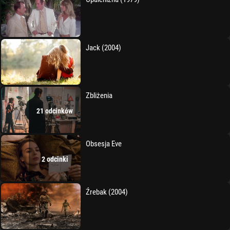
Jack (2004)
Zbliżenia
21 odcinków
Obsesja Eve
2 odcinki
Źrebak (2004)