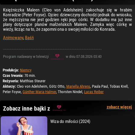
Księżniczka Maleen (Cleo von Adelsheim) zakochuje się w hrabim
Konradzie (Peter Foyse). Ojciec dziewczyny dochodzi jednak do wniosku,
że mężczyzna nie jest godzien ręki jego córki. W dodatku ma już inne
plany dotyczące planów małżeńskich Maleen. Zamyka więc córkę w
wieży, licząc na to, że zapomni ona o swojej miłości do Konrada.
Animowany
,
Baśń
Program nadawany w telewizji
w dniu 07.08.2026 03:40
Produkcja:
Niemcy
Czas trwania:
70 min.
Reżyseria:
Matthias Steurer
Aktorzy:
Cleo von Adelsheim, Götz Otto,
Mariella Ahrens
, Paula Paul, Tobias Krell,
Peter Foyse,
Günther Maria Halmer
, Thorsten Nindel,
Lucas Reiber
zobacz więcej
Zobacz inne bajki z
Wiza do miłości (2024)