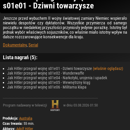
s01e01 - Dziwni towarzysze
Jeszcze przed wybuchem II wojny światowej zamiary Niemiec wspierało
niewielu despotów czy dyktatorów. Wszystkie przymierza od samego
początku w niedalekiej przyszłości przyniosły jedynie porażkę. Istotny był
jednak wybór właściwych sojuszników, co właśnie miało istotny wpływ na
dalsze rozczarowujące konsekwencje dla kraju.
Dokumentalny
,
Serial
Lista nagrań (5):
Jak Hitler przegrał wojnę s01e01 - Dziwni towarzysze
(właśnie oglądasz)
Jak Hitler przegrał wojnę s01e02 - Wunderwaffe
Jak Hitler przegrał wojnę s01e04 - Narkotyki, urojenia i upadek
Jak Hitler przegrał wojnę s01e05 - Wewnętrzny krąg
Jak Hitler przegrał wojnę s01e06 - Militarna klapa
Program nadawany w telewizji
w dniu 03.08.2026 01:50
Produkcja:
Australia
Czas trwania:
55 min.
Aktorzy:
Adolf Hitler