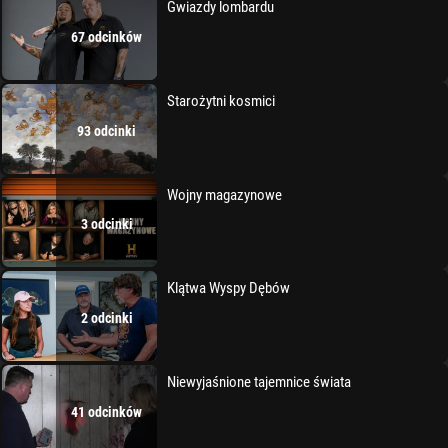
Gwiazdy lombardu
67 odcinków
Starożytni kosmici
93 odcinki
Wojny magazynowe
3 odcinki
Klątwa Wyspy Dębów
2 odcinki
Niewyjaśnione tajemnice świata
41 odcinków