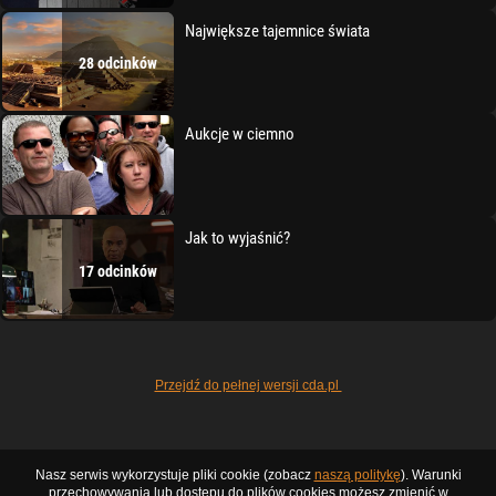
Największe tajemnice świata
28 odcinków
Aukcje w ciemno
Jak to wyjaśnić?
17 odcinków
Przejdź do pełnej wersji cda.pl
Nasz serwis wykorzystuje pliki cookie (zobacz
naszą politykę
). Warunki
przechowywania lub dostępu do plików cookies możesz zmienić w