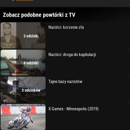
Zobacz podobne powtórki z TV
Naziści: korzenie zła
3 odcinki
Naziści: droga do kapitulacji
4 odcinki
Tajne bazy nazistów
5 odcinków
X Games - Minneapolis (2019)