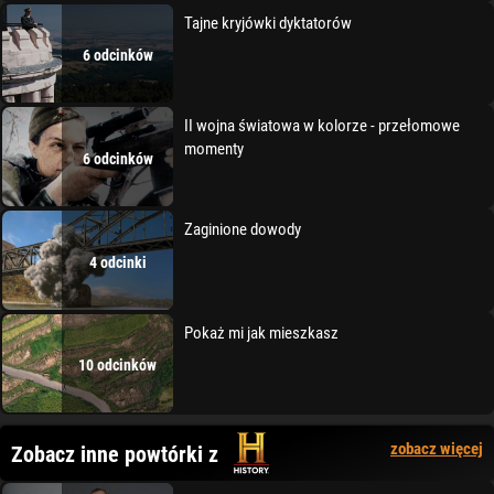
Tajne kryjówki dyktatorów
6 odcinków
II wojna światowa w kolorze - przełomowe
momenty
6 odcinków
Zaginione dowody
4 odcinki
Pokaż mi jak mieszkasz
10 odcinków
zobacz więcej
Zobacz inne powtórki z