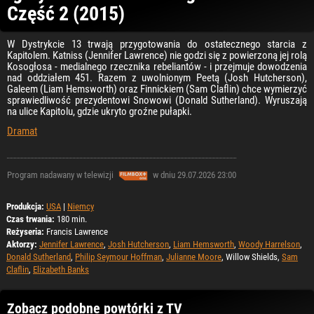
Część 2 (2015)
W Dystrykcie 13 trwają przygotowania do ostatecznego starcia z
Kapitolem. Katniss (Jennifer Lawrence) nie godzi się z powierzoną jej rolą
Kosogłosa - medialnego rzecznika rebeliantów - i przejmuje dowodzenia
nad oddziałem 451. Razem z uwolnionym Peetą (Josh Hutcherson),
Galeem (Liam Hemsworth) oraz Finnickiem (Sam Claflin) chce wymierzyć
sprawiedliwość prezydentowi Snowowi (Donald Sutherland). Wyruszają
na ulice Kapitolu, gdzie ukryto groźne pułapki.
Dramat
Program nadawany w telewizji
w dniu 29.07.2026 23:00
Produkcja:
USA
|
Niemcy
Czas trwania:
180 min.
Reżyseria:
Francis Lawrence
Aktorzy:
Jennifer Lawrence
,
Josh Hutcherson
,
Liam Hemsworth
,
Woody Harrelson
,
Donald Sutherland
,
Philip Seymour Hoffman
,
Julianne Moore
, Willow Shields,
Sam
Claflin
,
Elizabeth Banks
Zobacz podobne powtórki z TV