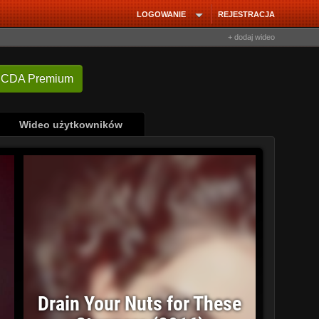
LOGOWANIE
REJESTRACJA
+ dodaj wideo
 CDA Premium
Wideo użytkowników
Drain Your Nuts for These