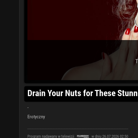
T
Drain Your Nuts for These Stunn
-
Erotyczny
Program nadawany w telewizji
w dniu 26.07.2026 02:50