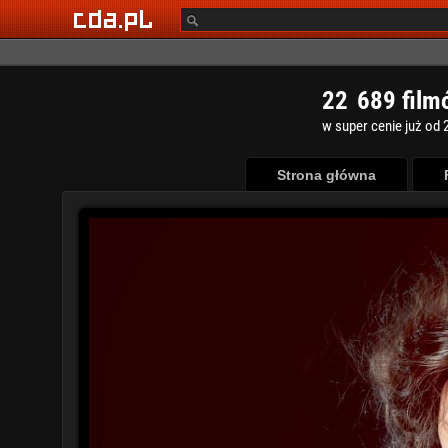
2
2
6
8
9
film
w super cenie już od 2
Strona główna