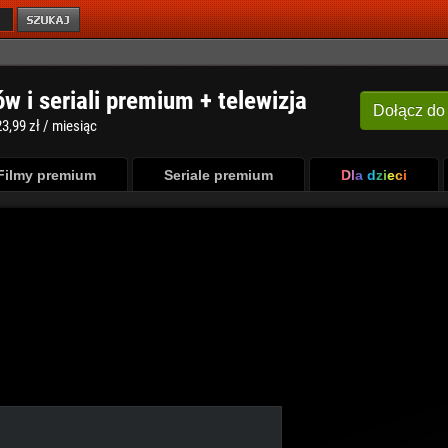
ów i seriali premium + telewizja
Dołącz
do
3,99 zł / miesiąc
Filmy premium
Seriale premium
Dla dzieci