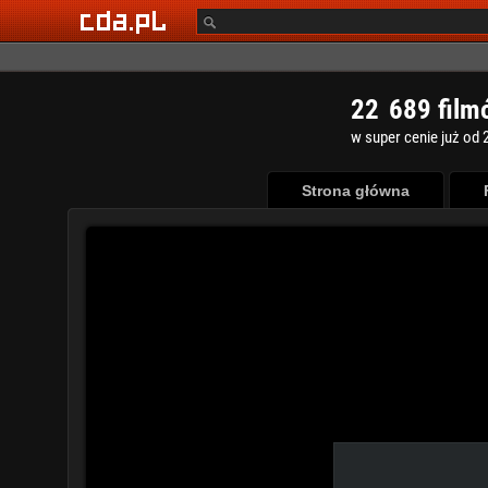
2
2
6
8
9
film
w super cenie już od 2
Strona główna