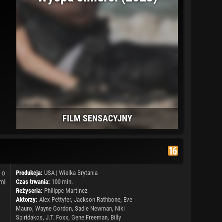
FILM SENSACYJNY
 o
Produkcja:
USA
|
Wielka Brytania
mi
Czas trwania:
100 min.
Reżyseria:
Philippe Martinez
Aktorzy:
Alex Pettyfer
,
Jackson Rathbone
,
Eve
Mauro
,
Wayne Gordon
, Sadie Newman,
Niki
Spiridakos
, J.T. Foxx,
Gene Freeman
, Billy