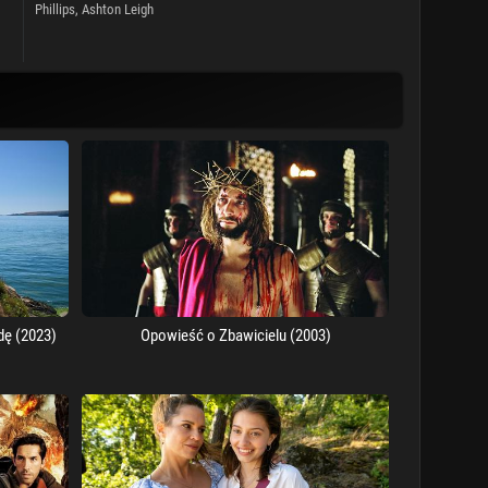
Phillips,
Ashton Leigh
dę (2023)
Opowieść o Zbawicielu (2003)