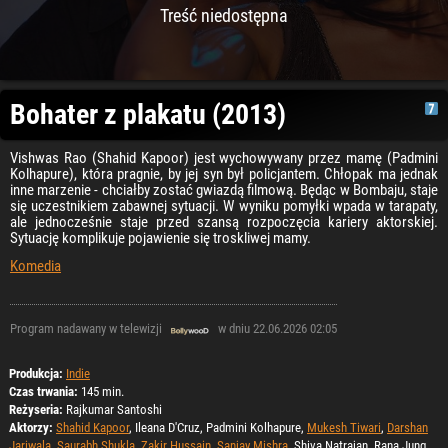
Treść niedostępna
Bohater z plakatu (2013)
Vishwas Rao (Shahid Kapoor) jest wychowywany przez mamę (Padmini
Kolhapure), która pragnie, by jej syn był policjantem. Chłopak ma jednak
inne marzenie - chciałby zostać gwiazdą filmową. Będąc w Bombaju, staje
się uczestnikiem zabawnej sytuacji. W wyniku pomyłki wpada w tarapaty,
ale jednocześnie staje przed szansą rozpoczęcia kariery aktorskiej.
Sytuację komplikuje pojawienie się troskliwej mamy.
Komedia
Program nadawany w telewizji
w dniu 22.06.2026 02:05
Produkcja:
Indie
Czas trwania:
145 min.
Reżyseria:
Rajkumar Santoshi
Aktorzy:
Shahid Kapoor
, Ileana D'Cruz, Padmini Kolhapure,
Mukesh Tiwari
,
Darshan
Jariwala
,
Saurabh Shukla
,
Zakir Hussain
,
Sanjay Mishra
, Shiva Natrajan, Rana Jung