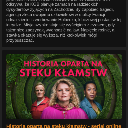
odkrywa, że KGB planuje zamach na radzieckich
dysydentów żyjących na Zachodzie. By zapobiec tragedii,
agencja zleca swojemu człowiekowi w stolicy Francji
odnalezienie i zwerbowanie Holbecka, kluczowej postaci w tej
intrydze. Misja szybko staje się wyścigiem z czasem, gdy
tajemnice zaczynają wychodzić na jaw. Napięcie rośnie, a
stawka okazuje się wyższa, niż ktokolwiek mógł
przypuszczać.
Historia oparta na steku kłamstw - serial online