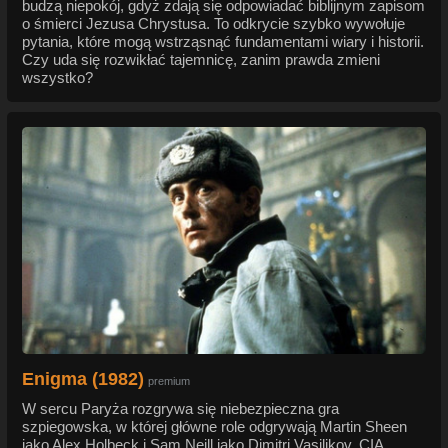
budzą niepokój, gdyż zdają się odpowiadać biblijnym zapisom
o śmierci Jezusa Chrystusa. To odkrycie szybko wywołuje
pytania, które mogą wstrząsnąć fundamentami wiary i historii.
Czy uda się rozwikłać tajemnicę, zanim prawda zmieni
wszystko?
Enigma (1982)
premium
W sercu Paryża rozgrywa się niebezpieczna gra
szpiegowska, w której główne role odgrywają Martin Sheen
jako Alex Holbeck i Sam Neill jako Dimitri Vasilikov. CIA