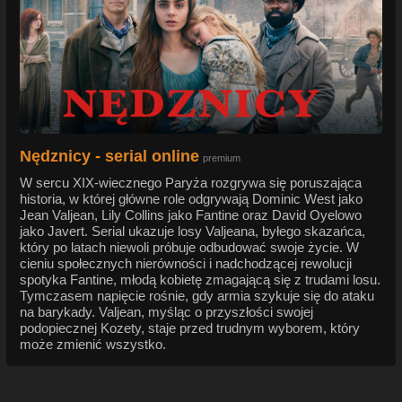
Nędznicy - serial online
premium
W sercu XIX-wiecznego Paryża rozgrywa się poruszająca
historia, w której główne role odgrywają Dominic West jako
Jean Valjean, Lily Collins jako Fantine oraz David Oyelowo
jako Javert. Serial ukazuje losy Valjeana, byłego skazańca,
który po latach niewoli próbuje odbudować swoje życie. W
cieniu społecznych nierówności i nadchodzącej rewolucji
spotyka Fantine, młodą kobietę zmagającą się z trudami losu.
Tymczasem napięcie rośnie, gdy armia szykuje się do ataku
na barykady. Valjean, myśląc o przyszłości swojej
podopiecznej Kozety, staje przed trudnym wyborem, który
może zmienić wszystko.