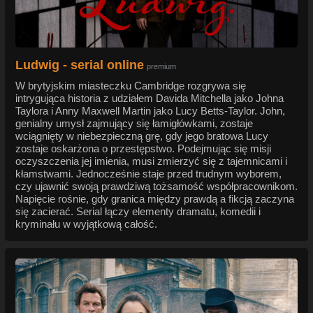
Ludwig - serial online
premium
W brytyjskim miasteczku Cambridge rozgrywa się
intrygująca historia z udziałem Davida Mitchella jako Johna
Taylora i Anny Maxwell Martin jako Lucy Betts-Taylor. John,
genialny umysł zajmujący się łamigłówkami, zostaje
wciągnięty w niebezpieczną grę, gdy jego bratowa Lucy
zostaje oskarżona o przestępstwo. Podejmując się misji
oczyszczenia jej imienia, musi zmierzyć się z tajemnicami i
kłamstwami. Jednocześnie staje przed trudnym wyborem,
czy ujawnić swoją prawdziwą tożsamość współpracownikom.
Napięcie rośnie, gdy granica między prawdą a fikcją zaczyna
się zacierać. Serial łączy elementy dramatu, komedii i
kryminału w wyjątkową całość.