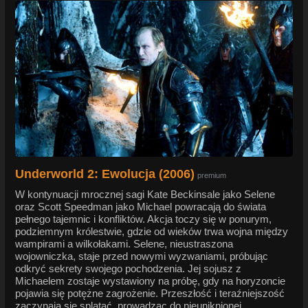
Underworld 2: Ewolucja (2006)
premium
W kontynuacji mrocznej sagi Kate Beckinsale jako Selene
oraz Scott Speedman jako Michael powracają do świata
pełnego tajemnic i konfliktów. Akcja toczy się w ponurym,
podziemnym królestwie, gdzie od wieków trwa wojna między
wampirami a wilkołakami. Selene, nieustraszona
wojowniczka, staje przed nowymi wyzwaniami, próbując
odkryć sekrety swojego pochodzenia. Jej sojusz z
Michaelem zostaje wystawiony na próbę, gdy na horyzoncie
pojawia się potężne zagrożenie. Przeszłość i teraźniejszość
zaczynają się splatać, prowadząc do nieuniknionej