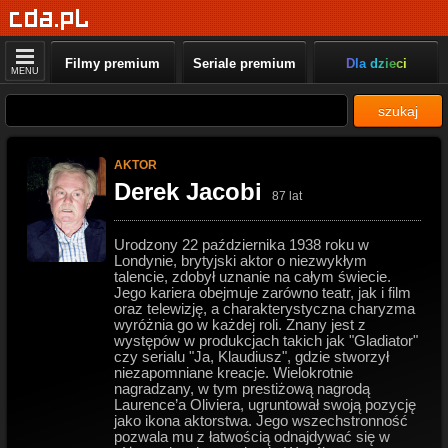
Filmy premium
Seriale premium
Dla dzieci
MENU
szukaj
AKTOR
Derek Jacobi
87 lat
Urodzony 22 października 1938 roku w
Londynie, brytyjski aktor o niezwykłym
talencie, zdobył uznanie na całym świecie.
Jego kariera obejmuje zarówno teatr, jak i film
oraz telewizję, a charakterystyczna charyzma
wyróżnia go w każdej roli. Znany jest z
występów w produkcjach takich jak "Gladiator"
czy serialu "Ja, Klaudiusz", gdzie stworzył
niezapomniane kreacje. Wielokrotnie
nagradzany, w tym prestiżową nagrodą
Laurence’a Oliviera, ugruntował swoją pozycję
jako ikona aktorstwa. Jego wszechstronność
pozwala mu z łatwością odnajdywać się w