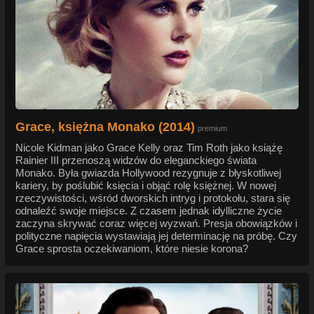
Grace, księżna Monako (2014)
premium
Nicole Kidman jako Grace Kelly oraz Tim Roth jako książę
Rainier III przenoszą widzów do eleganckiego świata
Monako. Była gwiazda Hollywood rezygnuje z błyskotliwej
kariery, by poślubić księcia i objąć rolę księżnej. W nowej
rzeczywistości, wśród dworskich intryg i protokołu, stara się
odnaleźć swoje miejsce. Z czasem jednak idylliczne życie
zaczyna skrywać coraz więcej wyzwań. Presja obowiązków i
polityczne napięcia wystawiają jej determinację na próbę. Czy
Grace sprosta oczekiwaniom, które niesie korona?