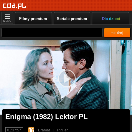
Filmy premium
Seriale premium
Dla dzieci
MENU
szukaj
Enigma (1982) Lektor PL
01:37:57
Dramat
|
Thriller