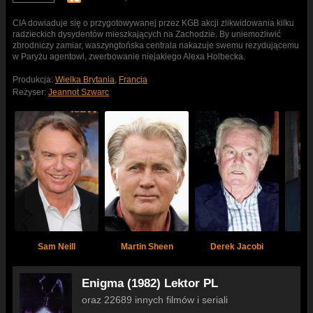
CIA dowiaduje się o przygotowywanej przez KGB akcji zlikwidowania kilku
radzieckich dysydentów mieszkających na Zachodzie. By uniemożliwić
zbrodniczy zamiar, waszyngtońska centrala nakazuje swemu rezydującemu
w Paryżu agentowi, zwerbowanie niejakiego Alexa Holbecka.
Produkcja:
Wielka Brytania
,
Francja
Reżyser:
Jeannot Szwarc
Sam Neill
Martin Sheen
Derek Jacobi
Fr
Enigma (1982) Lektor PL
oraz 22689 innych filmów i seriali