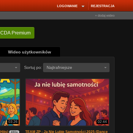
LOGOWANIE
REJESTRACJA
+ dodaj wideo
 CDA Premium
Wideo użytkowników
Sortuj po:
Najtrafniejsze
03:26
02:44
Hits)
TEAM ZP - Ja Nie Lubię Samotności 2025 (Dance
480p