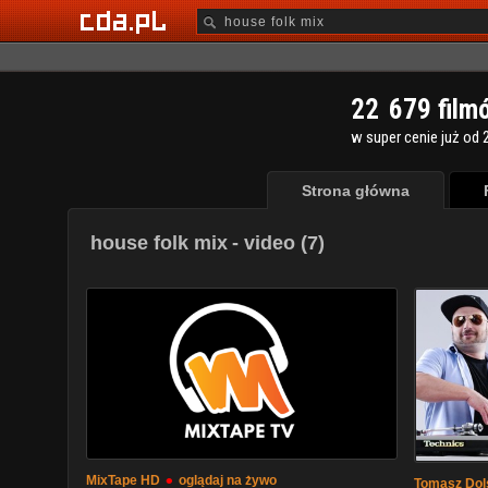
2
2
6
7
9
film
w super cenie już od 2
Strona główna
house folk mix
- video (7)
•
MixTape HD
oglądaj na żywo
Tomasz Dols