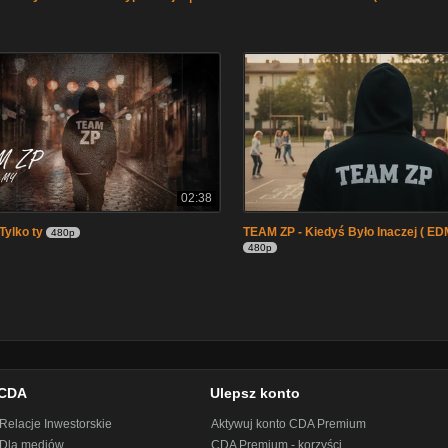
02:38
Tylko ty
TEAM ZP - Kiedyś Było Inaczej ( ED
480p
480p
CDA
Ulepsz konto
Relacje Inwestorskie
Aktywuj konto CDA Premium
Dla mediów
CDA Premium - korzyści