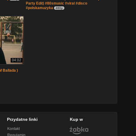
Party Edit) #80smusic #viral #disco
#polskamuzyka
480p
04:02
M Ballada )
Przydatne linki
Kup w
Kontakt
Regulamin