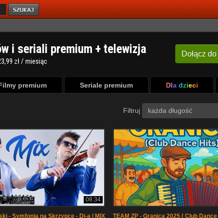
ów i seriali premium + telewizja
Dołącz
do
3,99 zł / miesiąc
Filmy premium
Seriale premium
Dla dzieci
Filtruj
każda długość
08:34
ki - Symfonia na Skrzypce - Dj-a | MIX
TEAM ZP - Granica 2025 ( Club Dance 