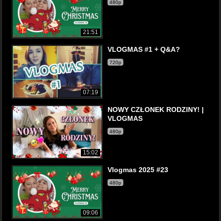
480p
21:51
VLOGMAS #1 + Q&A?
720p
07:19
NOWY CZŁONEK RODZINY! |
VLOGMAS
480p
15:02
Vlogmas 2025 #23
480p
09:06