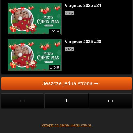
Vlogmas 2025 #24
480p
15:14
Vlogmas 2025 #20
480p
17:48
Jeszcze jedna strona ➞
↤
↦
1
Przejdź do pełnej wersji cda.pl