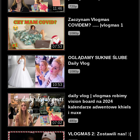
720p
11:46
Zaczynam Vlogmas
COVIDEM? ..... |vlogmas 1
1080p
07:53
OGLĄDAMY SUKNIE ŚLUBE
Daily Vlog
1080p
10:53
daily vlog | vlogmas robimy
vision board na 2024
kalendarze adwentowe khiels
i nuxe
480p
07:02
VLOGMAS 2: Zostawili nas! :(