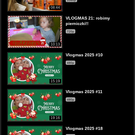
1080p
08:44
VLOGMAS 21: robimy
pierniczki!!
720p
10:13
Vlogmas 2025 #10
480p
15:19
Vlogmas 2025 #11
480p
19:16
Vlogmas 2025 #18