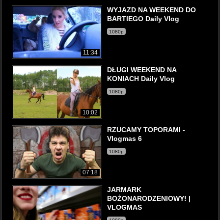
WYJAZD NA WEEKEND DO
BARTIEGO Daily Vlog
1080p
11:34
DŁUGI WEEKEND NA
KONIACH Daily Vlog
1080p
10:02
RZUCAMY TOPORAMI -
Vlogmas 6
1080p
07:18
JARMARK
BOŻONARODZENIOWY! |
VLOGMAS