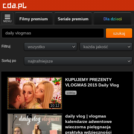
Filmy premium
Seriale premium
Dla dzieci
MENU
szukaj
Filtruj
Sortuj po
KUPUJEMY PREZENTY
VLOGMAS 2015 Daily Vlog
1080p
10:12
daily vlog | vlogmas
kalendarze adwentowe
wieczorna pielęgnacja
praktyka wdzięczności