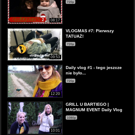
720p
08:17
VLOGMAS #7: Pierwszy
TATUAŻ!
720p
09:53
Daily vlog #1 - tego jeszcze
nie było...
720p
12:20
GRILL U BARTIEGO |
MAGNUM EVENT Daily Vlog
1080p
10:01