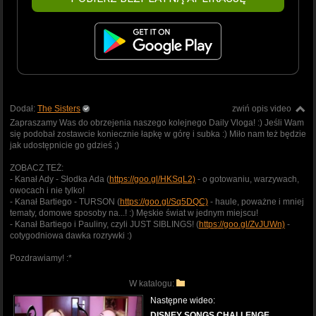
Dodał:
The Sisters
zwiń opis video
Zapraszamy Was do obrzejenia naszego kolejnego Daily Vloga! :) Jeśli Wam
się podobał zostawcie koniecznie łapkę w górę i subka :) Miło nam też będzie
jak udostępnicie go gdzieś ;)
ZOBACZ TEŻ:
- Kanał Ady - Słodka Ada (
https://goo.gl/HKSqL2)
- o gotowaniu, warzywach,
owocach i nie tylko!
- Kanał Bartiego - TURSON (
https://goo.gl/Sq5DQC)
- haule, poważne i mniej
tematy, domowe sposoby na...! :) Męskie świat w jednym miejscu!
- Kanał Bartiego i Pauliny, czyli JUST SIBLINGS! (
https://goo.gl/ZvJUWn)
-
cotygodniowa dawka rozrywki :)
Pozdrawiamy! :*
W katalogu:
Następne wideo:
DISNEY SONGS CHALLENGE