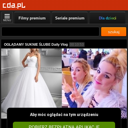
Filmy premium
Seriale premium
Dla dzieci
MENU
szukaj
OGLĄDAMY SUKNIE ŚLUBE Daily Vlog
00:10:53
Aby móc oglądać na tym urządzeniu
POBIERZ BEZPŁATNĄ APLIKACJĘ