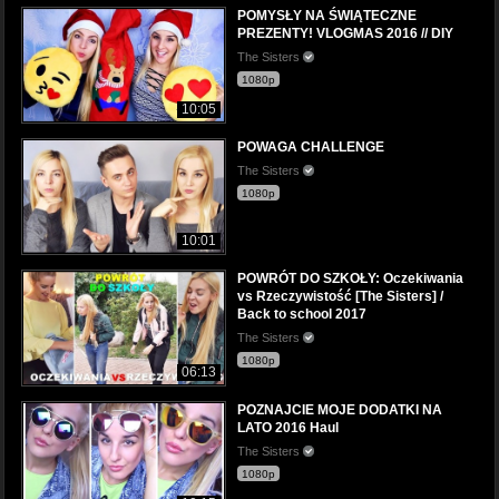
POMYSŁY NA ŚWIĄTECZNE
PREZENTY! VLOGMAS 2016 // DIY
The Sisters
1080p
10:05
POWAGA CHALLENGE
The Sisters
1080p
10:01
POWRÓT DO SZKOŁY: Oczekiwania
vs Rzeczywistość [The Sisters] /
Back to school 2017
The Sisters
1080p
06:13
POZNAJCIE MOJE DODATKI NA
LATO 2016 Haul
The Sisters
1080p