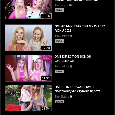
TheSisters
1080p
20:15
OGLĄDAMY STARE FILMY W 2017
ROKU CZ.2
The Sisters
1080p
14:20
ONE DIRECTION SONGS
CHALLENGE
The Sisters
1080p
11:31
ONI JEDNAK ZWARIOWALI
Najdziwniejsze czytanie hejtów!
The Sisters
1080p
13:54