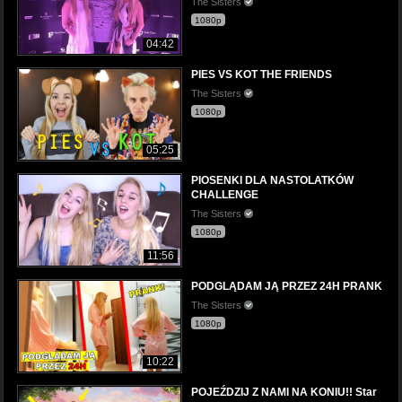
The Sisters
1080p
04:42
PIES VS KOT THE FRIENDS
The Sisters
1080p
05:25
PIOSENKI DLA NASTOLATKÓW
CHALLENGE
The Sisters
1080p
11:56
PODGLĄDAM JĄ PRZEZ 24H PRANK
The Sisters
1080p
10:22
POJEŹDZIJ Z NAMI NA KONIU!! Star