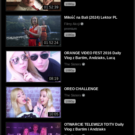
1080p
01:52:39
Miłość na Bali (2024) Lektor PL
Filmy Akcji
premium
1080p
01:52:24
ORANGE VIDEO FEST 2016 Daily
Vlog z Bartim, Andziaks, Lucą
The Sisters
1080p
08:19
OREO CHALLENGE
The Sisters
1080p
10:05
OTWARCIE TELEWIZJI TO!TV Daily
Vlog z Bartim i Andziaks