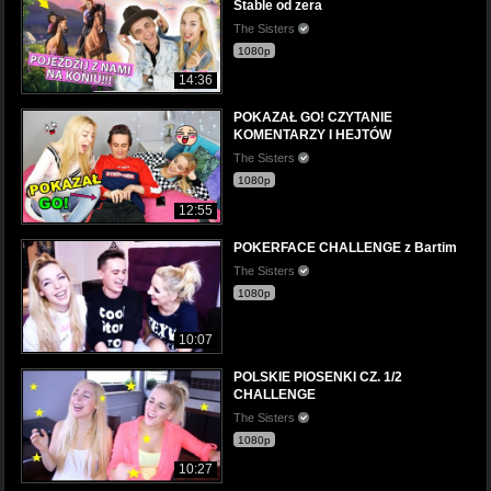
Stable od zera
The Sisters
1080p
14:36
POKAZAŁ GO! CZYTANIE
KOMENTARZY I HEJTÓW
The Sisters
1080p
12:55
POKERFACE CHALLENGE z Bartim
The Sisters
1080p
10:07
POLSKIE PIOSENKI CZ. 1/2
CHALLENGE
The Sisters
1080p
10:27