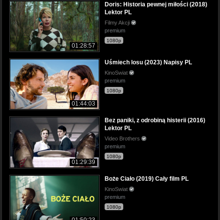
Doris: Historia pewnej miłości (2018)
Lektor PL
Filmy Akcji
premium
1080p
01:28:57
Uśmiech losu (2023) Napisy PL
KinoSwiat
premium
1080p
01:44:03
Bez paniki, z odrobiną histerii (2016)
Lektor PL
Video Brothers
premium
1080p
01:29:39
Boże Ciało (2019) Cały film PL
KinoSwiat
premium
1080p
01:50:23