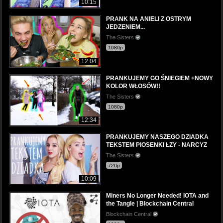
10:15
PRANK NA ANIELI Z OSTRYM
JEDZENIEM...
The Sisters
1080p
12:04
PRANKUJEMY GO ŚNIEGIEM +NOWY
KOLOR WŁOSÓW!!
The Sisters
1080p
12:34
PRANKUJEMY NASZEGO DZIADKA
TEKSTEM PIOSENKI ŁZY - NARCYZ
The Sisters
720p
10:09
Miners No Longer Needed! IOTA and
the Tangle | Blockchain Central
Blockchain Central