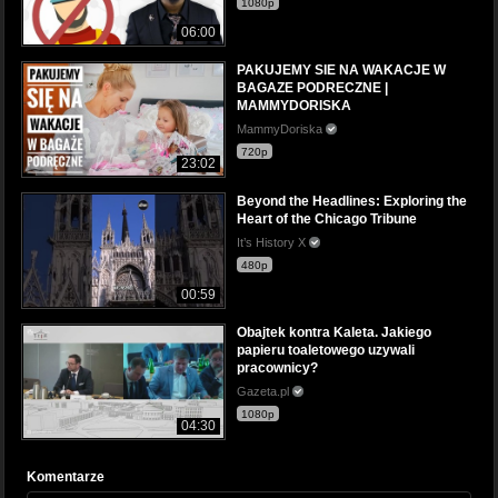
1080p
06:00
PAKUJEMY SIE NA WAKACJE W
BAGAZE PODRECZNE |
MAMMYDORISKA
MammyDoriska
720p
23:02
Beyond the Headlines: Exploring the
Heart of the Chicago Tribune
It’s History X
480p
00:59
Obajtek kontra Kaleta. Jakiego
papieru toaletowego uzywali
pracownicy?
Gazeta.pl
1080p
04:30
Komentarze