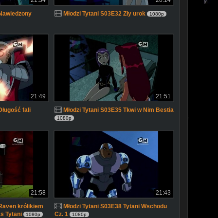
21:34
20:14
 Nawiedzony
Młodzi Tytani S03E32 Zły urok
1080p
21:49
21:51
ługość fali
Młodzi Tytani S03E35 Tkwi w Nim Bestia
1080p
21:58
21:43
Raven królikiem
Młodzi Tytani S03E38 Tytani Wschodu
s Tytani
Cz. 1
1080p
1080p