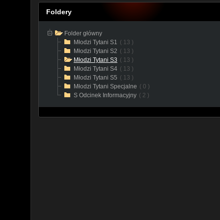
Foldery
Folder główny
Młodzi Tytani S1
( 13 )
Młodzi Tytani S2
( 13 )
Młodzi Tytani S3
( 13 )
Młodzi Tytani S4
( 13 )
Młodzi Tytani S5
( 13 )
Młodzi Tytani Specjalne
( 0 )
S Odcinek Informacyjny
( 2 )