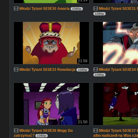
21:19
Młodzi Tytani S03E30 Awaria
Młodzi Tytani S03E31
1080p
1080p
21:56
Młodzi Tytani S03E33 Rewolucja
Młodzi Tytani S03E34 D
1080p
1080p
21:50
Młodzi Tytani S03E36 Mogę Go
Młodzi Tytani S03E37 
zatrzymać?
albo nadszedł na Was cza
1080p