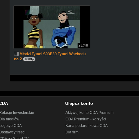
21:48
Młodzi Tytani S03E39 Tytani Wschodu
cz. 2
1080p
CDA
Ulepsz konto
Relacje Inwestorskie
Aktywuj konto CDA Premium
Dla mediów
CDA Premium - korzyści
Logotyp CDA
Karta podarunkowa CDA
Dostawcy treści
Dla firm
CDA na Smart TV