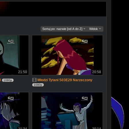
Sortuj po: nazwie [od A do Z]
Widok
21:50
20:58
X
Młodzi Tytani S03E29 Narzeczony
1080p
1080p