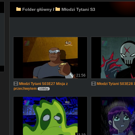
Folder główny
/
Młodzi Tytani S3
21:56
Młodzi Tytani S03E27 Misja z
Młodzi Tytani S03E28 
przechwytem
1080p