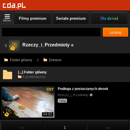
Filmy premium
Seriale premium
Dla dzieci
MENU
szukaj
Rzeczy_i_Przedmioty
Folder główny
/
Drewno
[...] Folder główny
6 podfolderów
Podłoga z postarzanych desek
Rzeczy_i_Przedmioty
720p
04:02
↤
↦
1