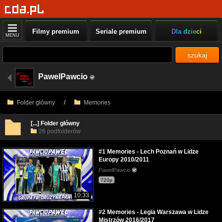
Filmy premium
Seriale premium
Dla dzieci
MENU
szukaj
PawelPawcio
Folder główny
/
Memories
[...] Folder główny
26 podfolderów
#1 Memories - Lech Poznań w Lidze
Europy 2010/2011
PawelPawcio
720p
10:33
#2 Memories - Legia Warszawa w Lidze
Mistrzów 2016/2017