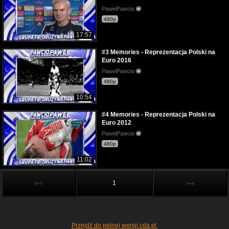
PawelPawcio
480p
17:57
#3 Memories - Reprezentacja Polski na
Euro 2016
PawelPawcio
480p
10:54
#4 Memories - Reprezentacja Polski na
Euro 2012
PawelPawcio
480p
11:02
↤
↦
1
Przejdź do pełnej wersji cda.pl