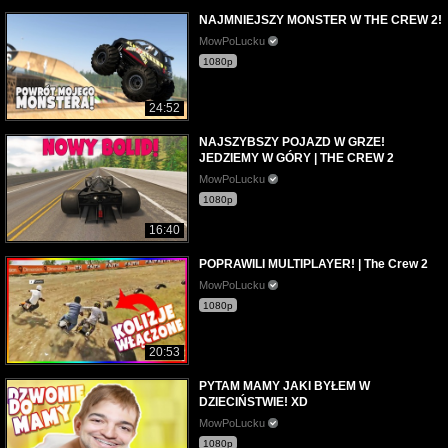
NAJMNIEJSZY MONSTER W THE CREW 2!
MowPoLucku
1080p
24:52
NAJSZYBSZY POJAZD W GRZE!
JEDZIEMY W GÓRY | THE CREW 2
MowPoLucku
1080p
16:40
POPRAWILI MULTIPLAYER! | The Crew 2
MowPoLucku
1080p
20:53
PYTAM MAMY JAKI BYŁEM W
DZIECIŃSTWIE! XD
MowPoLucku
1080p