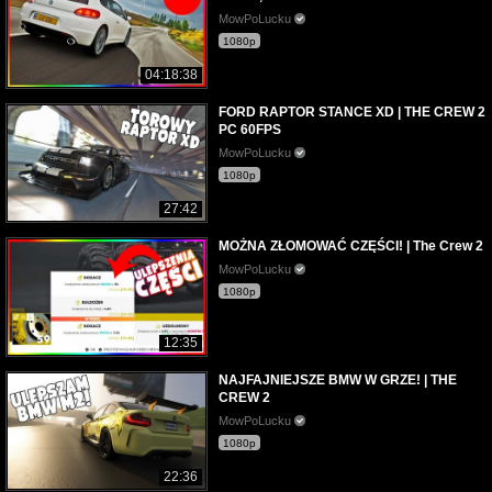
MowPoLucku
1080p
04:18:38
FORD RAPTOR STANCE XD | THE CREW 2
PC 60FPS
MowPoLucku
1080p
27:42
MOŻNA ZŁOMOWAĆ CZĘŚCI! | The Crew 2
MowPoLucku
1080p
12:35
NAJFAJNIEJSZE BMW W GRZE! | THE
CREW 2
MowPoLucku
1080p
22:36