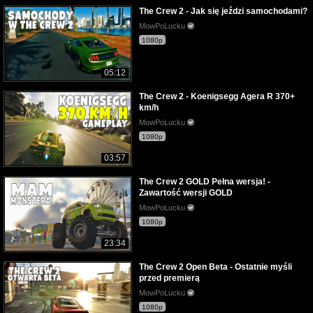
The Crew 2 - Jak się jeździ samochodami?
MowPoLucku
1080p
05:12
The Crew 2 - Koenigsegg Agera R 370+
km/h
MowPoLucku
1080p
03:57
The Crew 2 GOLD Pełna wersja! -
Zawartość wersji GOLD
MowPoLucku
1080p
23:34
The Crew 2 Open Beta - Ostatnie myśli
przed premierą
MowPoLucku
1080p