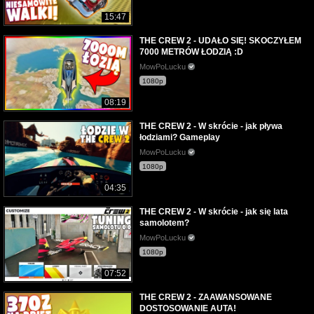
15:47
THE CREW 2 - UDAŁO SIĘ! SKOCZYŁEM
7000 METRÓW ŁODZIĄ :D
MowPoLucku
1080p
08:19
THE CREW 2 - W skrócie - jak pływa
łodziami? Gameplay
MowPoLucku
1080p
04:35
THE CREW 2 - W skrócie - jak się lata
samolotem?
MowPoLucku
1080p
07:52
THE CREW 2 - ZAAWANSOWANE
DOSTOSOWANIE AUTA!