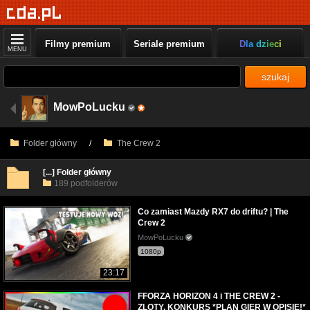
Filmy premium
Seriale premium
Dla dzieci
MENU
szukaj
MowPoLucku
Folder główny
/
The Crew 2
[...] Folder główny
189 podfolderów
Co zamiast Mazdy RX7 do driftu? | The
Crew 2
MowPoLucku
1080p
23:17
FFORZA HORIZON 4 i THE CREW 2 -
ZLOTY, KONKURS *PLAN GIER W OPISIE!*