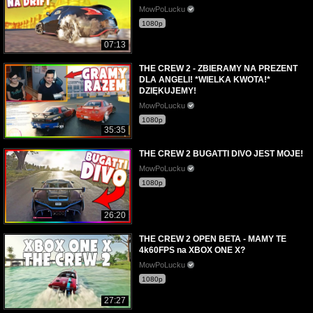
MowPoLucku
1080p
07:13
THE CREW 2 - ZBIERAMY NA PREZENT
DLA ANGELI! *WIELKA KWOTA!*
DZIĘKUJEMY!
MowPoLucku
1080p
35:35
THE CREW 2 BUGATTI DIVO JEST MOJE!
MowPoLucku
1080p
26:20
THE CREW 2 OPEN BETA - MAMY TE
4k60FPS na XBOX ONE X?
MowPoLucku
1080p
27:27