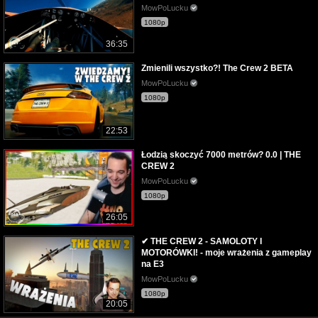
MowPoLucku
1080p
36:35
Zmienili wszystko?! The Crew 2 BETA
MowPoLucku
1080p
22:53
Łodzią skoczyć 7000 metrów? 0.0 | THE
CREW 2
MowPoLucku
1080p
26:05
✔ THE CREW 2 - SAMOLOTY I
MOTORÓWKI! - moje wrażenia z gameplay
na E3
MowPoLucku
1080p
20:05