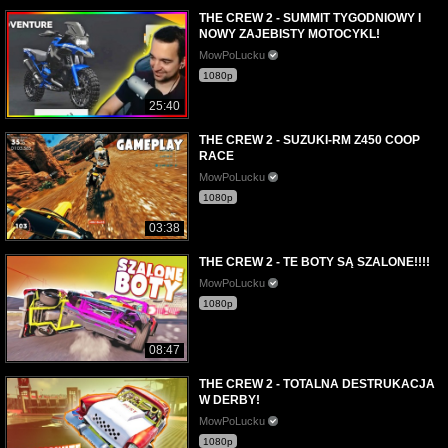
THE CREW 2 - SUMMIT TYGODNIOWY I
NOWY ZAJEBISTY MOTOCYKL!
MowPoLucku
1080p
25:40
THE CREW 2 - SUZUKI-RM Z450 COOP
RACE
MowPoLucku
1080p
03:38
THE CREW 2 - TE BOTY SĄ SZALONE!!!!
MowPoLucku
1080p
08:47
THE CREW 2 - TOTALNA DESTRUKACJA
W DERBY!
MowPoLucku
1080p