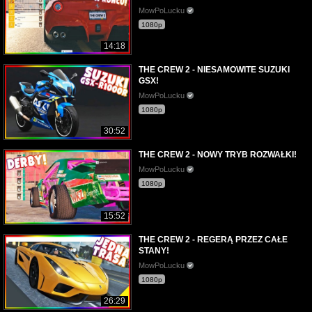
MowPoLucku
1080p
14:18
THE CREW 2 - NIESAMOWITE SUZUKI
GSX!
MowPoLucku
1080p
30:52
THE CREW 2 - NOWY TRYB ROZWAŁKI!
MowPoLucku
1080p
15:52
THE CREW 2 - REGERĄ PRZEZ CAŁE
STANY!
MowPoLucku
1080p
26:29