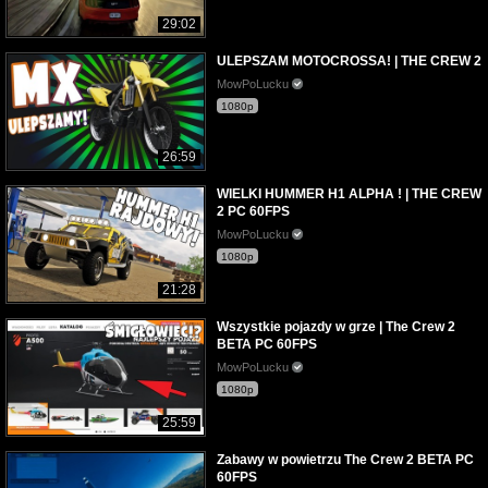
29:02
ULEPSZAM MOTOCROSSA! | THE CREW 2
MowPoLucku
1080p
26:59
WIELKI HUMMER H1 ALPHA ! | THE CREW
2 PC 60FPS
MowPoLucku
1080p
21:28
Wszystkie pojazdy w grze | The Crew 2
BETA PC 60FPS
MowPoLucku
1080p
25:59
Zabawy w powietrzu The Crew 2 BETA PC
60FPS