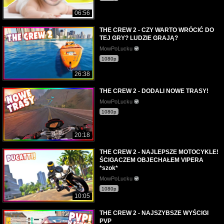
06:56
THE CREW 2 - CZY WARTO WRÓCIĆ DO
TEJ GRY? LUDZIE GRAJĄ?
MowPoLucku
1080p
26:38
THE CREW 2 - DODALI NOWE TRASY!
MowPoLucku
1080p
20:18
THE CREW 2 - NAJLEPSZE MOTOCYKLE!
ŚCIGACZEM OBJECHAŁEM VIPERA
*szok*
MowPoLucku
1080p
10:05
THE CREW 2 - NAJSZYBSZE WYŚCIGI
PVP