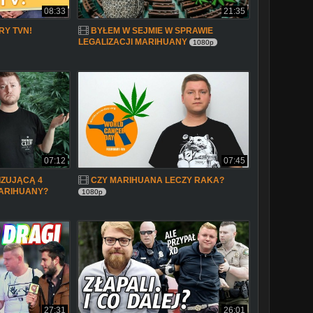
08:33
21:35
RY TVN!
BYŁEM W SEJMIE W SPRAWIE
LEGALIZACJI MARIHUANY
1080p
07:12
07:45
IZUJĄCĄ 4
CZY MARIHUANA LECZY RAKA?
MARIHUANY?
1080p
27:31
26:01