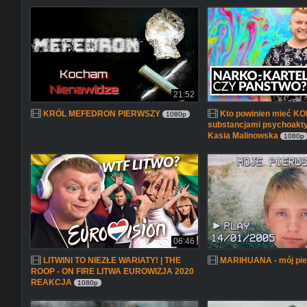
21:52
KRÓL MEFEDRON PIERWSZY
Kto powinien mieć K
1080p
substancjami psychoakty
Kasia Malinowska
1080p
06:46
LITWINI TO NIEZŁE WARIATY! | THE
MARIHUANA - mój pie
ROOP - ON FIRE LITWA EUROWIZJA 2020
REAKCJA
1080p