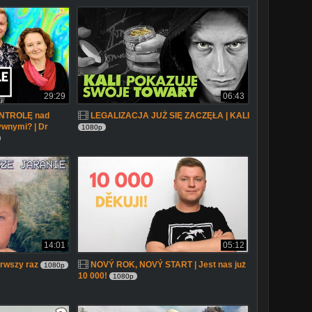
29:29
06:43
ONTROLĘ nad
LEGALIZACJA JUŻ SIĘ ZACZĘŁA | KALI
wnymi? | Dr
1080p
14:01
05:12
rwszy raz
NOVÝ ROK, NOVÝ START | Jest nas już
1080p
10 000!
1080p