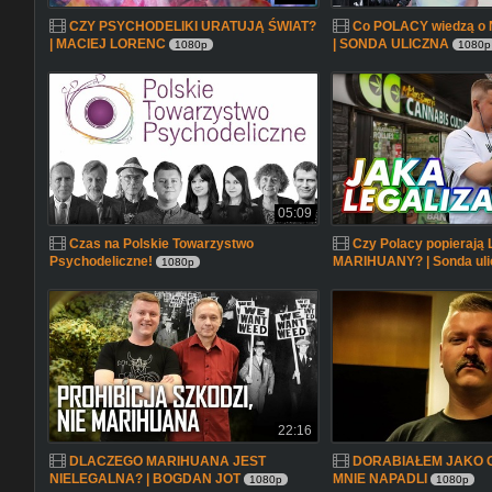
CZY PSYCHODELIKI URATUJĄ ŚWIAT?
Co POLACY wiedzą 
| MACIEJ LORENC
| SONDA ULICZNA
1080p
1080p
05:09
Czas na Polskie Towarzystwo
Czy Polacy popieraj
Psychodeliczne!
MARIHUANY? | Sonda uli
1080p
22:16
DLACZEGO MARIHUANA JEST
DORABIAŁEM JAKO 
NIELEGALNA? | BOGDAN JOT
MNIE NAPADLI
1080p
1080p