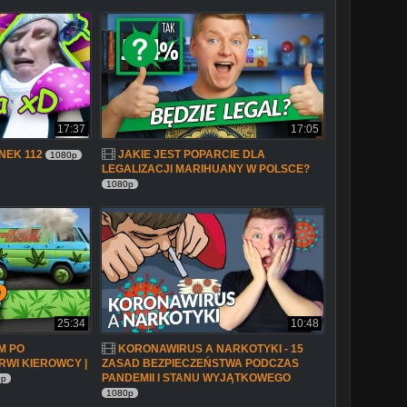
17:37
17:05
NEK 112
JAKIE JEST POPARCIE DLA
1080p
LEGALIZACJI MARIHUANY W POLSCE?
1080p
25:34
10:48
M PO
KORONAWIRUS A NARKOTYKI - 15
RWI KIEROWCY |
ZASAD BEZPIECZEŃSTWA PODCZAS
PANDEMII I STANU WYJĄTKOWEGO
0p
1080p