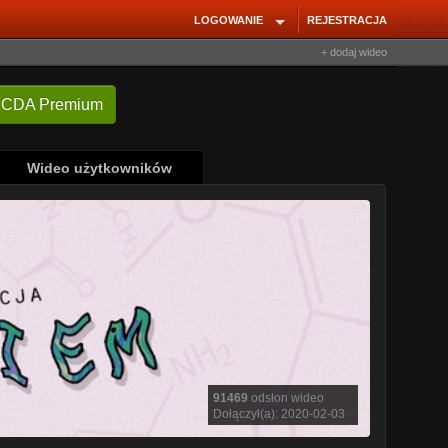
LOGOWANIE
REJESTRACJA
+ dodaj wideo
Wideo użytkowników
91469
odsłon wideo
Dołączył(a): 2020-02-03