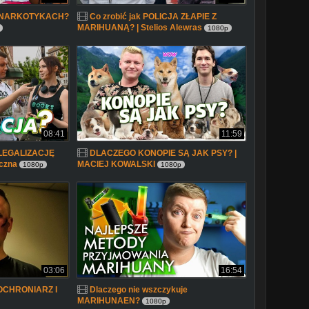
o NARKOTYKACH?
Co zrobić jak POLICJA ZŁAPIE Z
MARIHUANĄ? | Stelios Alewras
1080p
08:41
11:59
ą LEGALIZACJĘ
DLACZEGO KONOPIE SĄ JAK PSY? |
czna
MACIEJ KOWALSKI
1080p
1080p
03:06
16:54
OCHRONIARZ I
Dlaczego nie wszczykuje
MARIHUNAEN?
1080p