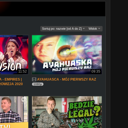
Sortuj po: nazwie [od A do Z]
Widok
11:52
09:35
 - EMPIRES |
AYAHUASCA - MÓJ PIERWSZY RAZ
OWIZJA 2020
1080p