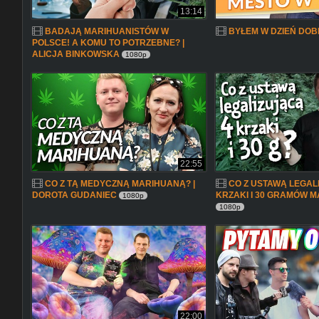
13:14
BADAJĄ MARIHUANISTÓW W
BYŁEM W DZIEŃ DOB
POLSCE! A KOMU TO POTRZEBNE? |
ALICJA BINKOWSKA
1080p
22:55
CO Z TĄ MEDYCZNĄ MARIHUANĄ? |
CO Z USTAWĄ LEGAL
DOROTA GUDANIEC
KRZAKI I 30 GRAMÓW 
1080p
1080p
22:00