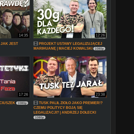
14:35
12:26
 JAK JEST
PROJEKT USTAWY LEGALIZUJĄCEJ
MARIHUANĘ | MACIEJ KOWALSKI
1080p
17:26
23:38
CIUSZEK
TUSK PALIŁ ZIOŁO JAKO PREMIER!?
1080p
CZEMU POLITYCY BOJĄ SIĘ
LEGALIZACJI? | ANDRZEJ DOŁECKI
1080p