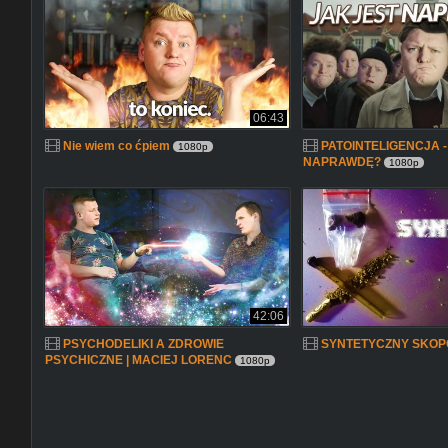
06:43
Nie wiem co ćpiem
PATOINTELIGENCJA -
1080p
NAPRAWDĘ?
1080p
42:06
PSYCHODELIKI A ZDROWIE
SYNTETYCZNY SKOP
PSYCHICZNE | MACIEJ LORENC
1080p