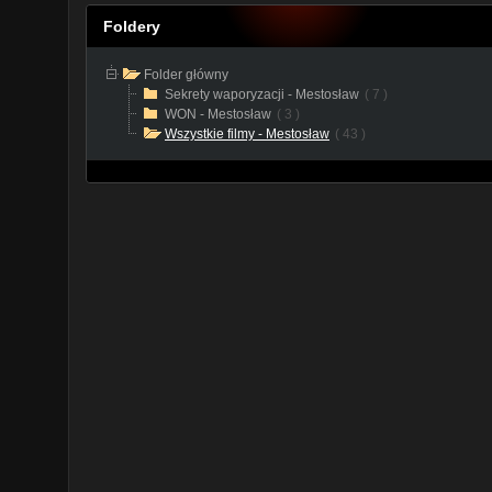
Foldery
Folder główny
Sekrety waporyzacji - Mestosław
( 7 )
WON - Mestosław
( 3 )
Wszystkie filmy - Mestosław
( 43 )