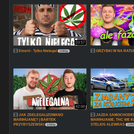
03:57
Emerti - Tylko Nielegal
GRZYBKI W NA RATU
1080p
42:00
JAK ZDELEGALIZOWANO
JAZDA SAMOCHODE
MARIHUANĘ? | BARTEK
MARIHUANIE. THC WE K
PRZYBYSZEWSKI
STELIOS ALEWRAS
1080p
108