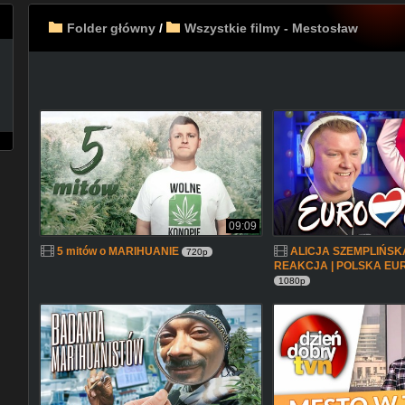
Folder główny
/
Wszystkie filmy - Mestosław
09:09
5 mitów o MARIHUANIE
ALICJA SZEMPLIŃSKA
720p
REAKCJA | POLSKA EUR
1080p