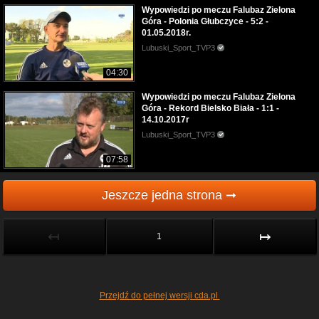
Wypowiedzi po meczu Falubaz Zielona
Góra - Polonia Głubczyce - 5:2 -
01.05.2018r.
Lubuski_Sport_TVP3
04:30
Wypowiedzi po meczu Falubaz Zielona
Góra - Rekord Bielsko Biała - 1:1 -
14.10.2017r
Lubuski_Sport_TVP3
07:58
Jeszcze jedna strona ➞
↤
↦
1
Przejdź do pełnej wersji cda.pl