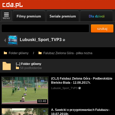
Filmy premium
Seriale premium
Dla dzieci
MENU
szukaj
Lubuski_Sport_TVP3
Folder główny
/
Falubaz Zielona Góra - piłka nożna
[...] Folder główny
58 podfolderów
(CLJ) Falubaz Zielona Góra - Podbeskidzie
Bielsko Biała - 12.08.2017r.
Lubuski_Sport_TVP3
03:46
A. Sawicki o przygotowaniach Falubazu -
10.07.2018r.