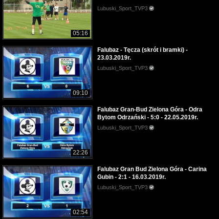
Lubuski_Sport_TVP3
05:16
Falubaz - Tęcza (skrót i bramki) -
23.03.2019r.
Lubuski_Sport_TVP3
09:10
Falubaz Gran-Bud Zielona Góra - Odra
Bytom Odrzański - 5:0 - 22.05.2019r.
Lubuski_Sport_TVP3
22:26
Falubaz Gran Bud Zielona Góra - Carina
Gubin - 2:1 - 16.03.2019r.
Lubuski_Sport_TVP3
02:54