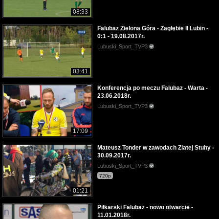
08:33
Falubaz Zielona Góra - Zagłębie II Lubin -
0:1 - 19.08.2017r.
Lubuski_Sport_TVP3
03:41
Konferencja po meczu Falubaz - Warta -
23.06.2018r.
Lubuski_Sport_TVP3
17:09
Mateusz Tonder w zawodach Zlatej Stuhy -
30.09.2017r.
Lubuski_Sport_TVP3
720p
01:21
Piłkarski Falubaz - nowo otwarcie -
11.01.2018r.