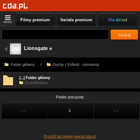
Filmy premium
Seriale premium
Dla dzieci
MENU
szukaj
Lionsgate
Folder główny
/
Duchy z Enfield - miniserial
[...] Folder główny
23 podfoldery
Folder jest pusty.
↤
↦
1
Przejdź do pełnej wersji cda.pl