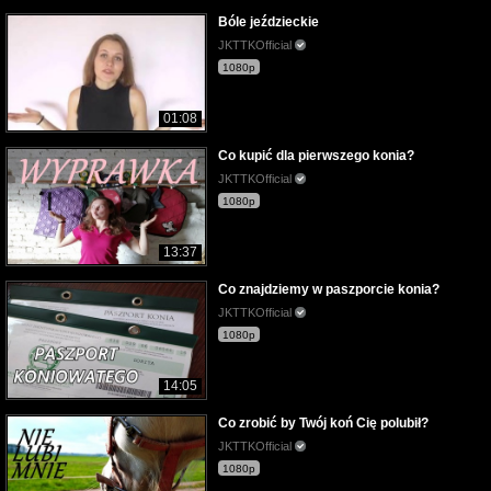
Bóle jeździeckie
JKTTKOfficial
1080p
01:08
Co kupić dla pierwszego konia?
JKTTKOfficial
1080p
13:37
Co znajdziemy w paszporcie konia?
JKTTKOfficial
1080p
14:05
Co zrobić by Twój koń Cię polubił?
JKTTKOfficial
1080p