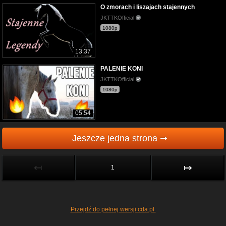
O zmorach i liszajach stajennych
JKTTKOfficial
1080p
13:37
PALENIE KONI
JKTTKOfficial
1080p
05:54
Jeszcze jedna strona ➞
↤
↦
1
Przejdź do pełnej wersji cda.pl