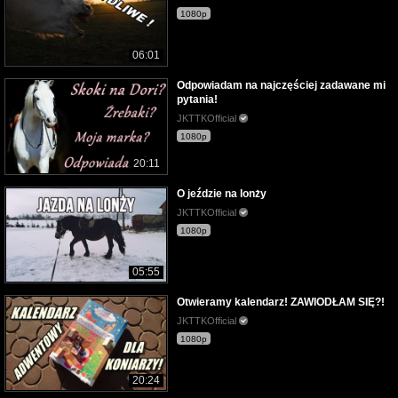
1080p
06:01
Odpowiadam na najczęściej zadawane mi
pytania!
JKTTKOfficial
1080p
20:11
O jeździe na lonży
JKTTKOfficial
1080p
05:55
Otwieramy kalendarz! ZAWIODŁAM SIĘ?!
JKTTKOfficial
1080p
20:24