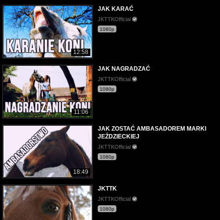
JAK KARAĆ
JKTTKOfficial
1080p
12:58
JAK NAGRADZAĆ
JKTTKOfficial
1080p
11:06
JAK ZOSTAĆ AMBASADOREM MARKI
JEŹDZIECKIEJ
JKTTKOfficial
1080p
18:49
JKTTK
JKTTKOfficial
1080p