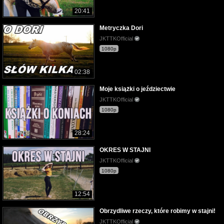
20:41
Metryczka Dori
JKTTKOfficial
1080p
02:38
Moje książki o jeździectwie
JKTTKOfficial
1080p
28:24
OKRES W STAJNI
JKTTKOfficial
1080p
12:54
Obrzydliwe rzeczy, które robimy w stajni!
JKTTKOfficial