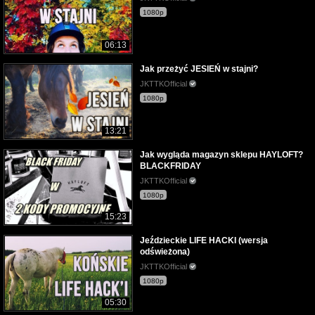
1080p
06:13
Jak przeżyć JESIEŃ w stajni?
JKTTKOfficial
1080p
13:21
Jak wygląda magazyn sklepu HAYLOFT?
BLACKFRIDAY
JKTTKOfficial
1080p
15:23
Jeździeckie LIFE HACKI (wersja
odświeżona)
JKTTKOfficial
1080p
05:30