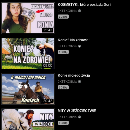
KOSMETYKI, które posiada Dori
JKTTKOfficial
1080p
15:43
Konie? Na zdrowie!
JKTTKOfficial
1080p
09:00
Konie mojego życia
JKTTKOfficial
1080p
20:42
MITY W JEŹDZIECTWIE
JKTTKOfficial
1080p