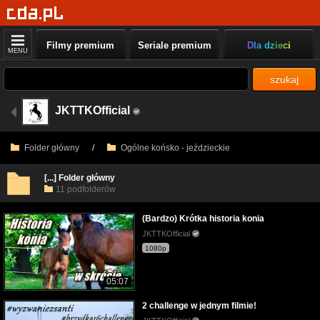
Filmy premium
Seriale premium
Dla dzieci
MENU
szukaj
JKTTKOfficial
Folder główny
/
Ogólne końsko - jeździeckie
[...] Folder główny
11 podfolderów
(Bardzo) Krótka historia konia
JKTTKOfficial
1080p
05:07
2 challenge w jednym filmie!