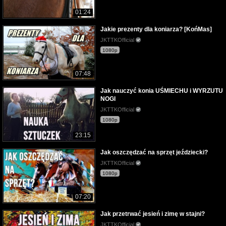
01:24
Jakie prezenty dla koniarza? [KońMas]
JKTTKOfficial
1080p
07:48
Jak nauczyć konia UŚMIECHU i WYRZUTU
NOGI
JKTTKOfficial
1080p
23:15
Jak oszczędzać na sprzęt jeździecki?
JKTTKOfficial
1080p
07:20
Jak przetrwać jesień i zimę w stajni?
JKTTKOfficial