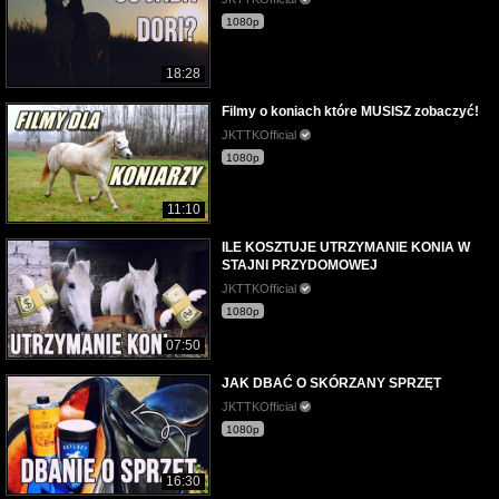
1080p
18:28
Filmy o koniach które MUSISZ zobaczyć!
JKTTKOfficial
1080p
11:10
ILE KOSZTUJE UTRZYMANIE KONIA W
STAJNI PRZYDOMOWEJ
JKTTKOfficial
1080p
07:50
JAK DBAĆ O SKÓRZANY SPRZĘT
JKTTKOfficial
1080p
16:30