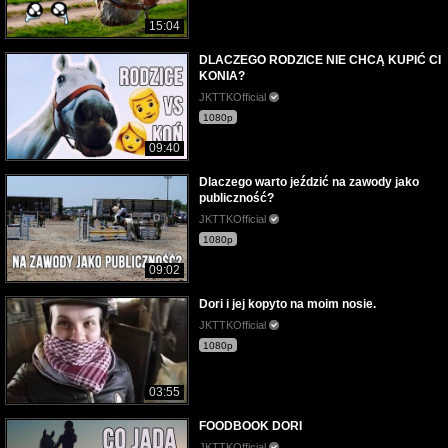
15:04
DLACZEGO RODZICE NIE CHCĄ KUPIĆ CI
KONIA?
JKTTKOfficial
1080p
09:40
Dlaczego warto jeździć na zawody jako
publiczność?
JKTTKOfficial
1080p
09:02
Dori i jej kopyto na moim nosie.
JKTTKOfficial
1080p
03:55
FOODBOOK DORI
JKTTKOfficial