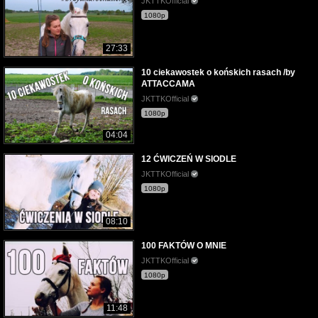
JKTTKOfficial
1080p
27:33
10 ciekawostek o końskich rasach /by
ATTACCAMA
JKTTKOfficial
1080p
04:04
12 ĆWICZEŃ W SIODLE
JKTTKOfficial
1080p
08:10
100 FAKTÓW O MNIE
JKTTKOfficial
1080p
11:48