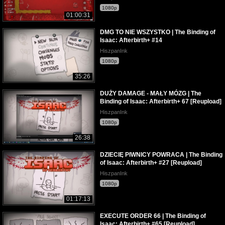
1080p
01:00:31
DMG TO NIE WSZYSTKO | The Binding of
Isaac: Afterbirth+ #14
HiszpanInk
1080p
35:26
DUŻY DAMAGE - MAŁY MÓZG | The
Binding of Isaac: Afterbirth+ 67 [Reupload]
HiszpanInk
1080p
26:38
DZIECIĘ PIWNICY POWRACA | The Binding
of Isaac: Afterbirth+ #27 [Reupload]
HiszpanInk
1080p
01:17:13
EXECUTE ORDER 66 | The Binding of
Isaac: Afterbirth+ #65 [Reupload]