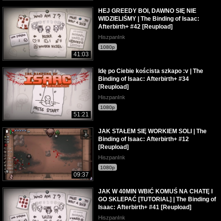
HEJ GREEDY BOI, DAWNO SIĘ NIE
WIDZIELIŚMY | The Binding of Isaac:
Afterbirth+ #42 [Reupload]
HiszpanInk
1080p
41:03
Idę po Ciebie koścista szkapo :v | The
Binding of Isaac: Afterbirth+ #34
[Reupload]
HiszpanInk
1080p
51:21
JAK STAŁEM SIĘ WORKIEM SOLI | The
Binding of Isaac: Afterbirth+ #12
[Reupload]
HiszpanInk
1080p
09:37
JAK W 40MIN WBIĆ KOMUŚ NA CHATĘ I
GO SKLEPAĆ [TUTORIAL] | The Binding of
Isaac: Afterbirth+ #41 [Reupload]
HiszpanInk