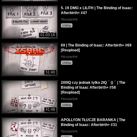
5. 19 DMG x LILITH | The Binding of Isaac:
Afterbirth+ #47
HiszpanInk
1080p
01:03:16
69 | The Binding of Isaac: Afterbirth+ #69
[Reupload]
HiszpanInk
1080p
51:40
200IQ czy jednak tylko 2IQ ¯ () ¯ | The
Binding of Isaac Afterbirth+ #58
[Reupload]
HiszpanInk
1080p
41:48
APOLLYON TŁUCZE BARANKA | The
Binding of Isaac: Afterbirth+ #31
HiszpanInk