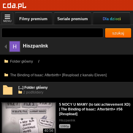
Filmy premium
Seriale premium
Dla dzieci
MENU
szukaj
HiszpanInk
Folder główny
/
The Binding of Isaac: Afterbirth+ [Reupload z kanału Eleven]
[...] Folder główny
2 podfoldery
5 NOCY U MAMY (to taki achievement XD)
| The Binding of Isaac: Afterbirth+ #56
[Reupload]
HiszpanInk
1080p
40:56