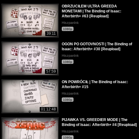
OBRZUCIŁEM ULTRA GREEDA
MONETAMI | The Binding of Isaac:
Afterbirth+ #63 [Reupload]
HiszpanInk
1080p
39:11
OGON PO GOTOVNOSTI | The Binding of
Isaac: Afterbirth+ #30 [Reupload]
HiszpanInk
1080p
57:59
ON POWRÓCIŁ | The Binding of Isaac:
Afterbirth+ #15
HiszpanInk
1080p
01:12:48
PIJAWKA VS. GREEDIER MODE | The
Binding of Isaac: Afterbirth+ #4 [Reupload]
HiszpanInk
1080p