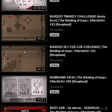
1080p
01:00:34
BARDZO TWARDY CHALLENGE (lenny
face) | The Binding of Isaac: Afterbirth+
#23 [Reupload]
HiszpanInk
1080p
40:22
BARDZO ZŁY CZE-CZE-CZELENDŻ | The
Binding of Isaac: Afterbirth+ #21
[Reupload]
HiszpanInk
1080p
22:13
BOMBOWA KICIA | The Binding of Isaac:
Afterbirth+ #66 [Reupload]
HiszpanInk
1080p
44:07
BOŻY ŁEB .. bo wiecie... GODHEAD ... _ |