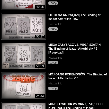
1080p
40:15
LILITH NA KRAWĘDZI | The Binding of
Isaac: Afterbirth+ #52
HiszpanInk
1080p
55:27
MEGA ZASYSACZ VS. MEGA SZATAN |
The Binding of Isaac: Afterbirth+ #5
[Reupload]
HiszpanInk
1080p
59:59
MÓJ GANG POKEMONÓW | The Binding of
Isaac: Afterbirth+ #13
HiszpanInk
1080p
24:33
MÓJ SŁOWOTOK WYMKNĄŁ SIĘ SPOD
KONTROLI | The Binding of Isaac: