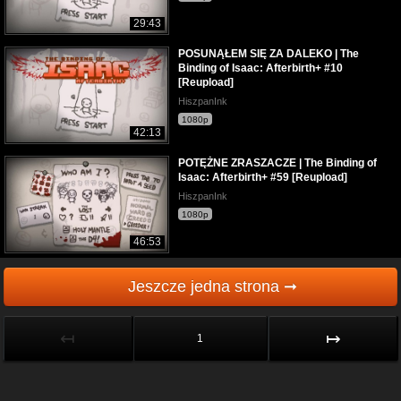
29:43
POSUNĄŁEM SIĘ ZA DALEKO | The
Binding of Isaac: Afterbirth+ #10
[Reupload]
HiszpanInk
1080p
42:13
POTĘŻNE ZRASZACZE | The Binding of
Isaac: Afterbirth+ #59 [Reupload]
HiszpanInk
1080p
46:53
Jeszcze jedna strona ➞
↤
↦
1