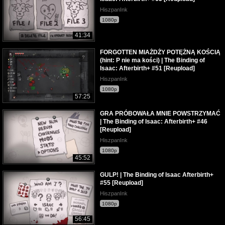
HiszpanInk
1080p
41:34
FORGOTTEN MIAŻDŻY POTĘŻNĄ KOŚCIĄ
(hint: P nie ma kości) | The Binding of
Isaac: Afterbirth+ #51 [Reupload]
HiszpanInk
1080p
57:25
GRA PRÓBOWAŁA MNIE POWSTRZYMAĆ
| The Binding of Isaac: Afterbirth+ #46
[Reupload]
HiszpanInk
1080p
45:52
GULP! | The Binding of Isaac Afterbirth+
#55 [Reupload]
HiszpanInk
1080p
56:45