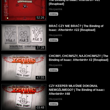
The Binding of Isaac: Afterbirth+ #61
[Reupload]
HiszpanInk
1080p
52:26
BRAĆ CZY NIE BRAĆ? | The Binding of
Isaac: Afterbirth+ #22 [Reupload]
HiszpanInk
1080p
37:28
CHCIWY, CHCIWSZY, NAJCHCIWSZY | The
Binding of Isaac: Afterbirth+ #2 [Reupload]
HiszpanInk
1080p
47:55
CZY KEEPER WŁAŚNIE DOKONAŁ
NIEMOŻLIWEGO? | The Binding of Isaac:
Afterbirth+ #48
HiszpanInk
1080p
03:48