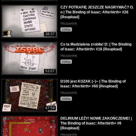
CZY POTRAFIĘ JESZCZE NAGRYWAĆ? O.
o | The Binding of Isaac: Afterbirth+ #26
[Reupload]
HiszpanInk
1080p
38:37
Co ta Madzialena zrobiła! D: | The Binding
of Isaac: Afterbirth+ #16 [Reupload]
HiszpanInk
1080p
53:07
D100 jest KOZAK (~)~ | The Binding of
Isaac: Afterbirth+ #60 [Reupload]
HiszpanInk
1080p
47:59
DELIRIUM LEŻY! NOWE ZAKOŃCZENIE! |
The Binding of Isaac: Afterbirth+ #6
[Reupload]
HiszpanInk