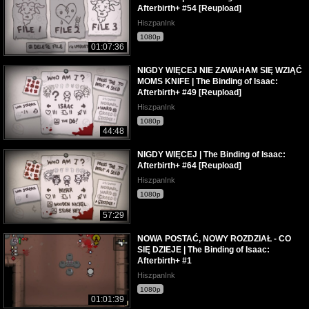
Afterbirth+ #54 [Reupload]
HiszpanInk
1080p
01:07:36
NIGDY WIĘCEJ NIE ZAWAHAM SIĘ WZIĄĆ
MOMS KNIFE | The Binding of Isaac:
Afterbirth+ #49 [Reupload]
HiszpanInk
1080p
44:48
NIGDY WIĘCEJ | The Binding of Isaac:
Afterbirth+ #64 [Reupload]
HiszpanInk
1080p
57:29
NOWA POSTAĆ, NOWY ROZDZIAŁ - CO
SIĘ DZIEJE | The Binding of Isaac:
Afterbirth+ #1
HiszpanInk
1080p
01:01:39