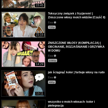
15:45
Toksyczny związek z fryzjerem! |
Zniszczone włosy moich widzów (Część II)
Ewa
720p
23:15
ZNISZCZONE WŁOSY (KOMPILACJA) |
OBCINANIE, ROZJAŚNIANIE I GRZYWKA
W DOMU
Ewa
1080p
14:29
jak ściągnąć kolor | farbuje wlosy na rudo
Ewa
480p
13:11
wszystko o moich wlosach- kolor i
pielegnacja