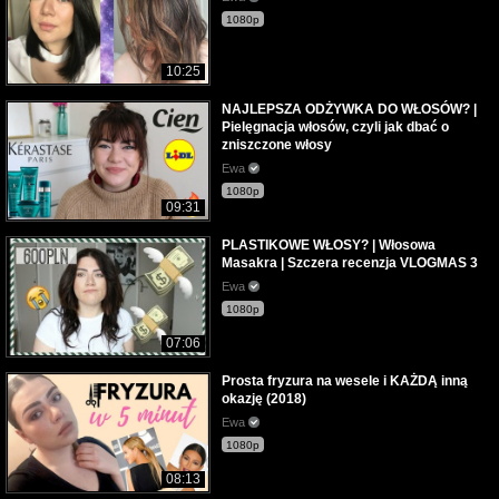
1080p
10:25
NAJLEPSZA ODŻYWKA DO WŁOSÓW? |
Pielęgnacja włosów, czyli jak dbać o
zniszczone włosy
Ewa
1080p
09:31
PLASTIKOWE WŁOSY? | Włosowa
Masakra | Szczera recenzja VLOGMAS 3
Ewa
1080p
07:06
Prosta fryzura na wesele i KAŻDĄ inną
okazję (2018)
Ewa
1080p
08:13