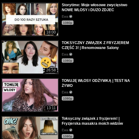
Storytime: Moje włosowe zwycięstwo
NOWE WLOSY i DUZO ZDJEC
Ewa
1080p
18:00
TOKSYCZNY ZWIĄZEK Z FRYZJEREM
CZĘŚĆ 3! | Renomowane Salony
Ewa
1080p
26:58
TONUJĘ WŁOSY ODŻYWKĄ | TEST NA
ŻYWO
Ewa
1080p
13:11
Toksyczny związek z fryzjerem! |
Fryzjerska masakra moich widzów
Ewa
1080p