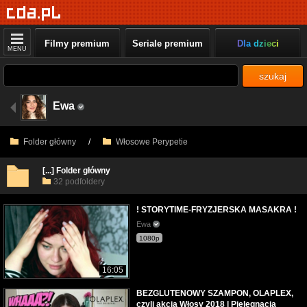
Filmy premium
Seriale premium
Dla dzieci
MENU
szukaj
Ewa
Folder główny
/
Włosowe Perypetie
[...] Folder główny
32 podfoldery
! STORYTIME-FRYZJERSKA MASAKRA !
Ewa
1080p
16:05
BEZGLUTENOWY SZAMPON, OLAPLEX,
czyli akcja Włosy 2018 | Pielęgnacja