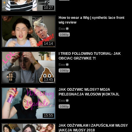
10:27
How to wear a Wig | synthetic lace front
wig review
Ewa
1080p
14:14
I TRIED FOLLOWING TUTORIAL- JAK
OBCIAC GRZYWKE ?!
Ewa
1080p
13:45
JAK ODZYWIC WLOSY? MOJA
PIELEGNACJA WLOSOW |KOKTAJL
Ewa
1080p
15:55
JAK ODŻYWIŁAM I ZAPUŚCIŁAM WŁOSY
|AKCJA WŁOSY 2018