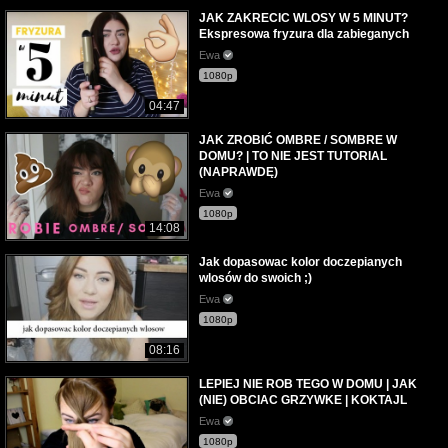
JAK ZAKRECIC WLOSY W 5 MINUT?
Ekspresowa fryzura dla zabieganych
Ewa
1080p
04:47
JAK ZROBIĆ OMBRE / SOMBRE W
DOMU? | TO NIE JEST TUTORIAL
(NAPRAWDĘ)
Ewa
1080p
14:08
Jak dopasowac kolor doczepianych
wlosów do swoich ;)
Ewa
1080p
08:16
LEPIEJ NIE ROB TEGO W DOMU | JAK
(NIE) OBCIAC GRZYWKE | KOKTAJL
Ewa
1080p