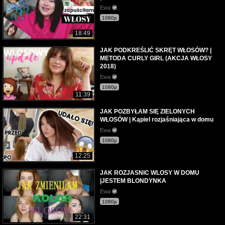
Ewa
1080p
18:49
JAK PODKREŚLIĆ SKRĘT WŁOSÓW? |
METODA CURLY GIRL (AKCJA WŁOSY
2018)
Ewa
1080p
11:39
JAK POZBYŁAM SIĘ ZIELONYCH
WŁOSÓW | Kąpiel rozjaśniająca w domu
Ewa
1080p
12:25
JAK ROZJASNIC WLOSY W DOMU
|JESTEM BLONDYNKA
Ewa
1080p
22:31