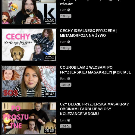
włosów
Ewa
1080p
15:50
CECHY IDEALNEGO FRYZJERA |
METAMORFOZA NA ŻYWO
Ewa
1080p
22:52
CO ZROBILAM Z WLOSAMI PO
FRYZJERSKIEJ MASAKRZE?! |KOKTAJL
Ewa
1080p
06:43
CZY BEDZIE FRYZJERSKA MASAKRA?
OBCINAM I FARBUJE WLOSY
KOLEZANCE W DOMU
Ewa
1080p
25:05