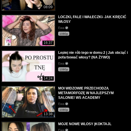
08:09
LOCZKI, FALE I WAŁECZKI- JAK KRĘCIĆ
WŁOSY
Ewa
1080p
16:37
Lepiej nie rób tego w domu 2 | Jak obciąć i
pofarbować włosy? (NA ŻYWO)
Ewa
1080p
14:24
MOI WIDZOWIE PRZECHODZĄ
METAMORFOZĘ W NAJLEPSZYM
SALONIE! WS ACADEMY
Ewa
1080p
13:38
MOJE NOWE WLOSY |KOKTAJL
Ewa