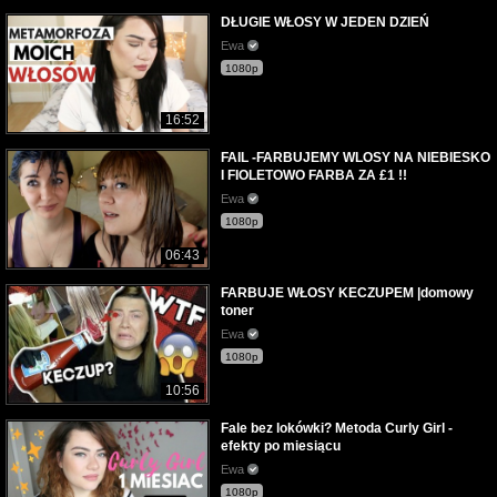
DŁUGIE WŁOSY W JEDEN DZIEŃ
Ewa
1080p
16:52
FAIL -FARBUJEMY WLOSY NA NIEBIESKO
I FIOLETOWO FARBA ZA £1 !!
Ewa
1080p
06:43
FARBUJE WŁOSY KECZUPEM |domowy
toner
Ewa
1080p
10:56
Fale bez lokówki? Metoda Curly Girl -
efekty po miesiącu
Ewa
1080p