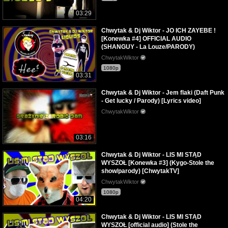
03:29
Chwytak & Dj Wiktor - JO ICH ZAYEBE !
[Konewka #4] OFFICIAL AUDIO
(SHANGUY - La Louze/PARODY)
ChwytakWiktor
1080p
03:31
Chwytak & Dj Wiktor - Jem flaki (Daft Punk
- Get lucky / Parody) [Lyrics video]
ChwytakWiktor
03:16
Chwytak & Dj Wiktor - LIS MI STĄD
WYSZOŁ [Konewka #3] (Kygo-Stole the
show/parody) [ChwytakTV]
ChwytakWiktor
1080p
04:20
Chwytak & Dj Wiktor - LIS MI STĄD
WYSZOŁ [official audio] (Stole the