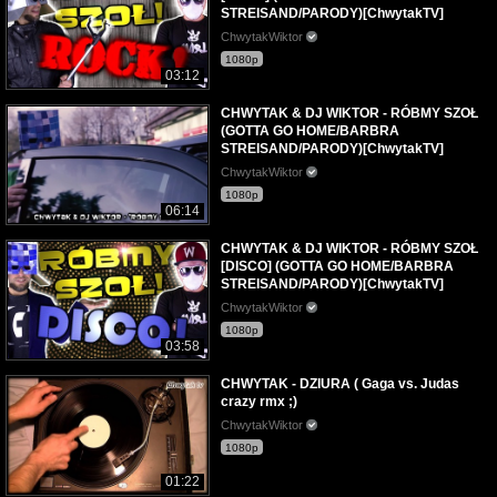
STREISAND/PARODY)[ChwytakTV]
ChwytakWiktor
1080p
03:12
CHWYTAK & DJ WIKTOR - RÓBMY SZOŁ
(GOTTA GO HOME/BARBRA
STREISAND/PARODY)[ChwytakTV]
ChwytakWiktor
1080p
06:14
CHWYTAK & DJ WIKTOR - RÓBMY SZOŁ
[DISCO] (GOTTA GO HOME/BARBRA
STREISAND/PARODY)[ChwytakTV]
ChwytakWiktor
1080p
03:58
CHWYTAK - DZIURA ( Gaga vs. Judas
crazy rmx ;)
ChwytakWiktor
1080p
01:22