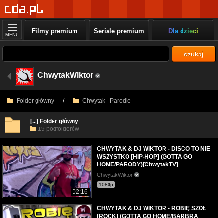
Filmy premium
Seriale premium
Dla dzieci
MENU
szukaj
ChwytakWiktor
Folder główny
/
Chwytak - Parodie
[...] Folder główny
19 podfolderów
CHWYTAK & DJ WIKTOR - DISCO TO NIE
WSZYSTKO [HIP-HOP] (GOTTA GO
HOME/PARODY)[ChwytakTV]
ChwytakWiktor
1080p
02:16
CHWYTAK & DJ WIKTOR - ROBIĘ SZOŁ
[ROCK] (GOTTA GO HOME/BARBRA