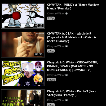
CHWYTAK - MENDY :) ( Barry Manilow -
Mandy / Remake )
ChwytakWiktor
720p
03:23
CHWYTAK ft. CZAKI - Wjebię jej?
(Yugopolis & M. Maleńczuk - Ostatnia
nocka / Parody:)
ChwytakWiktor
720p
02:36
Chwytak & Dj Wiktor - CIEKAWOSTKI,
PRANKI, DRAMY (GALANTIS - NO
MONEY/PARODY) [ Chwytak TV ]
ChwytakWiktor
1080p
03:10
Chwytak & Dj Wiktor - Diablo 3 ( Ira -
Szczęśliwa / Parody ;)
ChwytakWiktor
720p