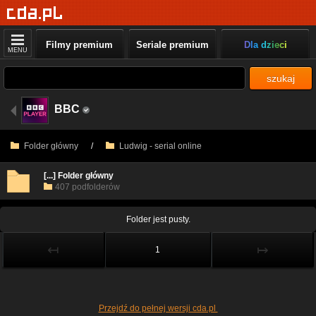
Filmy premium
Seriale premium
Dla dzieci
MENU
szukaj
BBC
Folder główny
/
Ludwig - serial online
[...] Folder główny
407 podfolderów
Folder jest pusty.
↤
↦
1
Przejdź do pełnej wersji cda.pl