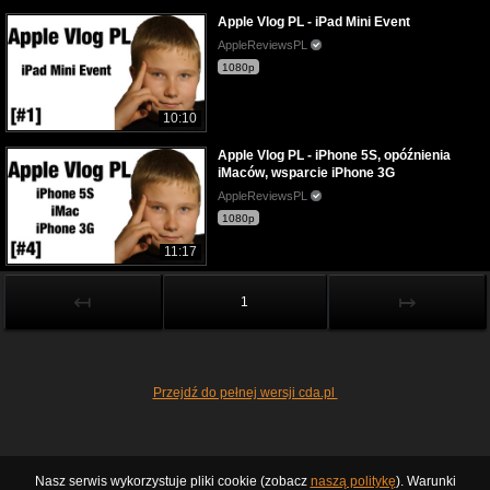
Apple Vlog PL - iPad Mini Event
AppleReviewsPL
1080p
10:10
Apple Vlog PL - iPhone 5S, opóźnienia
iMaców, wsparcie iPhone 3G
AppleReviewsPL
1080p
11:17
↤
↦
1
Przejdź do pełnej wersji cda.pl
Nasz serwis wykorzystuje pliki cookie (zobacz
naszą politykę
). Warunki