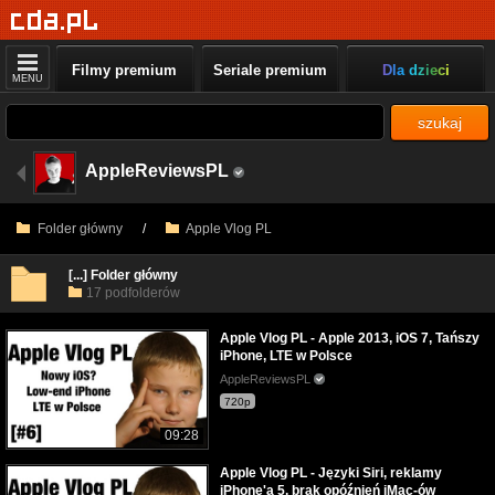
Filmy premium
Seriale premium
Dla dzieci
MENU
szukaj
AppleReviewsPL
Folder główny
/
Apple Vlog PL
[...] Folder główny
17 podfolderów
Apple Vlog PL - Apple 2013, iOS 7, Tańszy
iPhone, LTE w Polsce
AppleReviewsPL
720p
09:28
Apple Vlog PL - Języki Siri, reklamy
iPhone'a 5, brak opóźnień iMac-ów