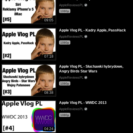
AppleReviewsPL
1080p
09:05
Apple Vlog PL - Kadry Apple, PassHack
AppleReviewsPL
1080p
07:18
Apple Vlog PL - Słuchawki hybrydowe,
Angry Birds Star Wars
AppleReviewsPL
1080p
08:38
Apple Vlog PL - WWDC 2013
AppleReviewsPL
1080p
04:24